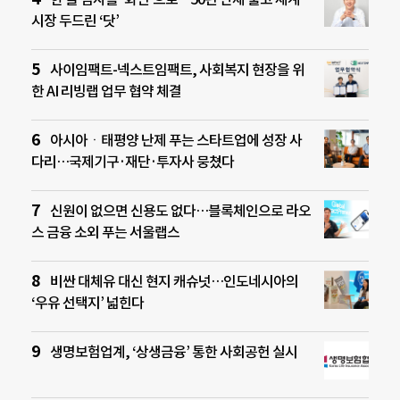
시장 두드린 ‘닷’
사이임팩트-넥스트임팩트, 사회복지 현장을 위
한 AI 리빙랩 업무 협약 체결
아시아ㆍ태평양 난제 푸는 스타트업에 성장 사
다리…국제기구·재단·투자사 뭉쳤다
신원이 없으면 신용도 없다…블록체인으로 라오
스 금융 소외 푸는 서울랩스
비싼 대체유 대신 현지 캐슈넛…인도네시아의
‘우유 선택지’ 넓힌다
생명보험업계, ‘상생금융’ 통한 사회공헌 실시