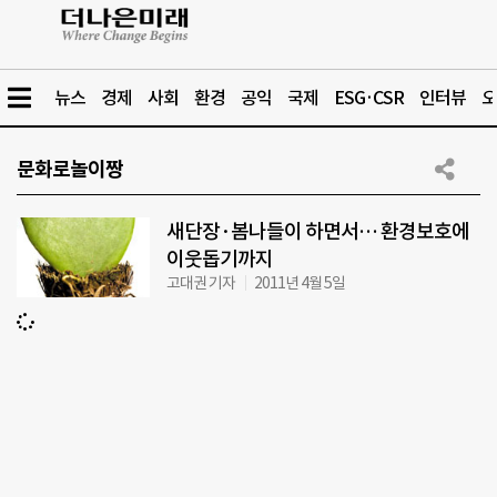
뉴스
경제
사회
환경
공익
국제
ESG·CSR
인터뷰
오
문화로놀이짱
새단장·봄나들이 하면서… 환경보호에
이웃돕기까지
고대권 기자
2011년 4월 5일