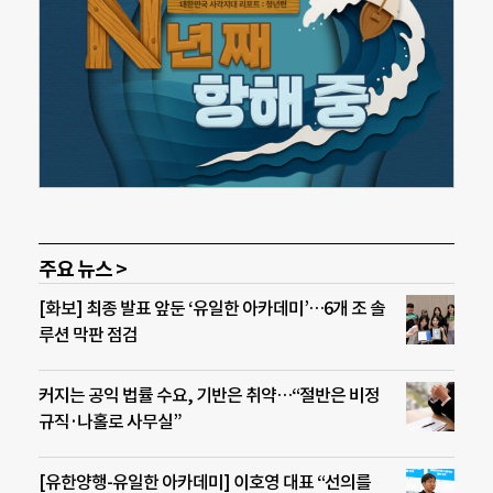
주요 뉴스 >
[화보] 최종 발표 앞둔 ‘유일한 아카데미’…6개 조 솔
루션 막판 점검
커지는 공익 법률 수요, 기반은 취약…“절반은 비정
규직·나홀로 사무실”
[유한양행-유일한 아카데미] 이호영 대표 “선의를