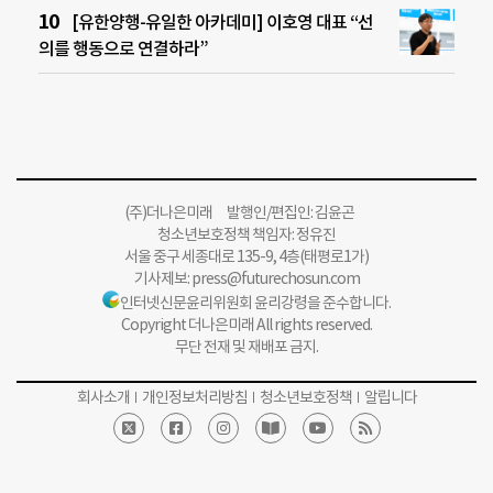
[유한양행-유일한 아카데미] 이호영 대표 “선
의를 행동으로 연결하라”
(주)더나은미래 발행인/편집인: 김윤곤
청소년보호정책 책임자: 정유진
서울 중구 세종대로 135-9, 4층(태평로1가)
기사제보:
press@futurechosun.com
인터넷신문윤리위원회 윤리강령을 준수합니다.
Copyright 더나은미래 All rights reserved.
무단 전재 및 재배포 금지.
회사소개
개인정보처리방침
청소년보호정책
알립니다