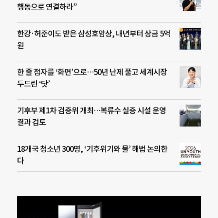
행동으로 연결하라”
한강·허준이도 받은 삼성호암상, 내년부터 상금 5억
원
한 줄 점자를 ‘화면’으로…50년 난제 풀고 세계시장
두드린 ‘닷’
기후부 제1차 검증위 개최…복류수 실증 시설 운영
결과 검토
18개국 청소년 300명, ‘기후위기와 물’ 해법 논의한
다