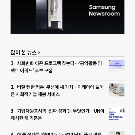
많이 본 뉴스 >
사회변화 이끈 프로그램 찾는다…‘공익활동 임
팩트 어워드’ 후보 모집
버릴 뻔한 커튼·쿠션에 새 가치…이케아에 들어
온 사회적기업 재봉 서비스
기업자원봉사의 ‘진짜 성과’는 무엇인가…UN이
제시한 새 기준은
한 줄 점자를 ‘화면’으로…50년 난제 풀고 세계