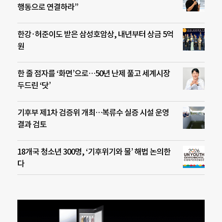
행동으로 연결하라”
한강·허준이도 받은 삼성호암상, 내년부터 상금 5억
원
한 줄 점자를 ‘화면’으로…50년 난제 풀고 세계시장
두드린 ‘닷’
기후부 제1차 검증위 개최…복류수 실증 시설 운영
결과 검토
18개국 청소년 300명, ‘기후위기와 물’ 해법 논의한
다