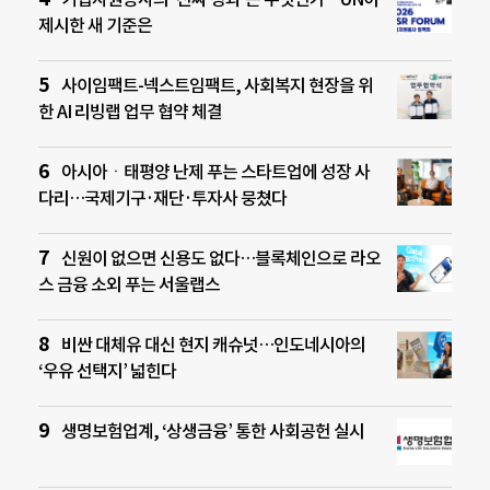
제시한 새 기준은
사이임팩트-넥스트임팩트, 사회복지 현장을 위
한 AI 리빙랩 업무 협약 체결
아시아ㆍ태평양 난제 푸는 스타트업에 성장 사
다리…국제기구·재단·투자사 뭉쳤다
신원이 없으면 신용도 없다…블록체인으로 라오
스 금융 소외 푸는 서울랩스
비싼 대체유 대신 현지 캐슈넛…인도네시아의
‘우유 선택지’ 넓힌다
생명보험업계, ‘상생금융’ 통한 사회공헌 실시