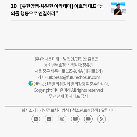
[유한양행-유일한 아카데미] 이호영 대표 “선
의를 행동으로 연결하라”
(주)더나은미래 발행인/편집인: 김윤곤
청소년보호정책 책임자: 정유진
서울 중구 세종대로 135-9, 4층(태평로1가)
기사제보:
press@futurechosun.com
인터넷신문윤리위원회 윤리강령을 준수합니다.
Copyright 더나은미래 All rights reserved.
무단 전재 및 재배포 금지.
회사소개
개인정보처리방침
청소년보호정책
알립니다