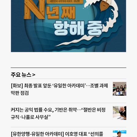
주요 뉴스 >
[화보] 최종 발표 앞둔 ‘유일한 아카데미’…조별 과제
막판 점검
커지는 공익 법률 수요, 기반은 취약…“절반은 비정
규직·나홀로 사무실”
[유한양행-유일한 아카데미] 이호영 대표 “선의를