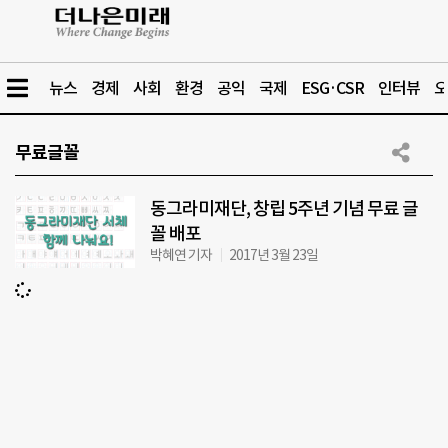
뉴스
경제
사회
환경
공익
국제
ESG·CSR
인터뷰
오
무료글꼴
동그라미재단, 창립 5주년 기념 무료 글
꼴 배포
박혜연 기자
2017년 3월 23일