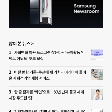
많이 본 뉴스 >
사회변화 이끈 프로그램 찾는다…‘공익활동 임
팩트 어워드’ 후보 모집
버릴 뻔한 커튼·쿠션에 새 가치…이케아에 들어
온 사회적기업 재봉 서비스
한 줄 점자를 ‘화면’으로…50년 난제 풀고 세계
시장 두드린 ‘닷’
기업자원봉사의 ‘진짜 성과’는 무엇인가…UN이