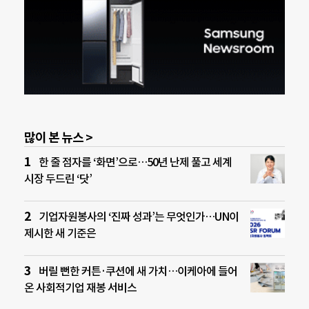
많이 본 뉴스 >
한 줄 점자를 ‘화면’으로…50년 난제 풀고 세계
시장 두드린 ‘닷’
기업자원봉사의 ‘진짜 성과’는 무엇인가…UN이
제시한 새 기준은
버릴 뻔한 커튼·쿠션에 새 가치…이케아에 들어
온 사회적기업 재봉 서비스