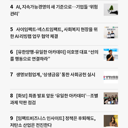
AI, 지속가능경영의 새 기준으로…기업들 ‘위험
관리’
사이임팩트-넥스트임팩트, 사회복지 현장을 위
한 AI 리빙랩 업무 협약 체결
[유한양행-유일한 아카데미] 이호영 대표 “선의
를 행동으로 연결하라”
생명보험업계, ‘상생금융’ 통한 사회공헌 실시
[화보] 최종 발표 앞둔 ‘유일한 아카데미’…조별
과제 막판 점검
[임팩트비즈니스 인사이트] 정책은 후퇴해도,
저탄소 산업은 전진한다