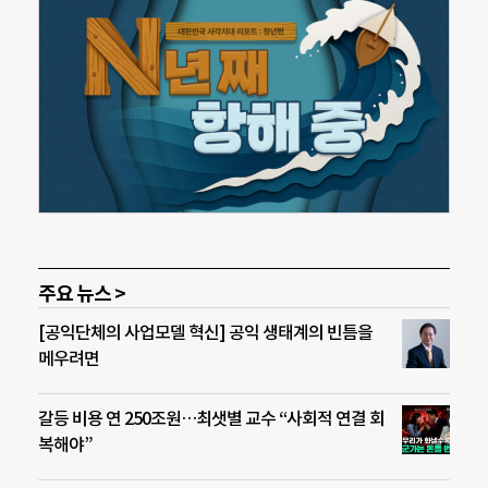
주요 뉴스 >
[공익단체의 사업모델 혁신] 공익 생태계의 빈틈을
메우려면
갈등 비용 연 250조원…최샛별 교수 “사회적 연결 회
복해야”