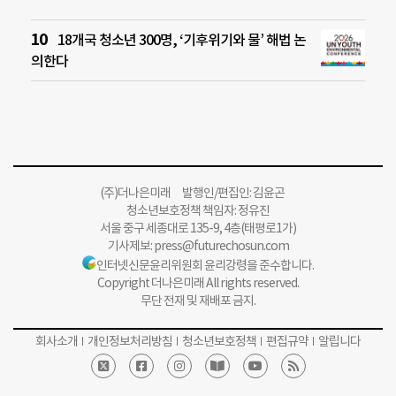
18개국 청소년 300명, ‘기후위기와 물’ 해법 논
의한다
(주)더나은미래 발행인/편집인: 김윤곤
청소년보호정책 책임자: 정유진
서울 중구 세종대로 135-9, 4층(태평로1가)
기사제보:
press@futurechosun.com
인터넷신문윤리위원회 윤리강령을 준수합니다.
Copyright 더나은미래 All rights reserved.
무단 전재 및 재배포 금지.
회사소개
개인정보처리방침
청소년보호정책
편집규약
알립니다