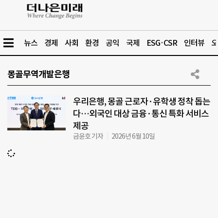
뉴스
경제
사회
환경
공익
국제
ESG·CSR
인터뷰
오
몽골무역개발은행
우리은행, 몽골 근로자·유학생 정착 돕는
다…외국인 대상 금융·통신 특화 서비스
제공
금윤호 기자
2026년 6월 10일