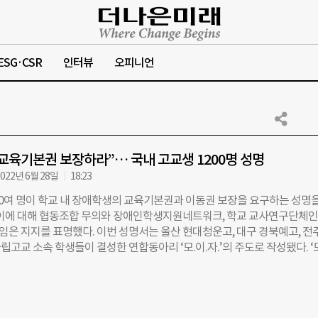
ESG·CSR
인터뷰
오피니언
교육기본권 보장하라”… 국내 고교생 1200명 성명
022년 6월 28일
18:23
00여 명이 학교 내 장애학생의 교육기본권과 이동권 보장을 요구하는 성명을
 이에 대해 협동조합 무의와 장애인학생지원네트워크, 학교 교사연구단체인
은 지지를 표명했다. 이번 성명서는 울산 현대청운고, 대구 경북예고, 전
사립고교 소속 학생들이 결성한 연합동아리 ‘모.이.자.’의 주도로 작성됐다. 
로운 학교를 위하여’라는 뜻의 ‘모.이.자.’는 학교 내 장애학생 교육기본권
5월 22일 결성됐다. ‘모.이.자.’ 소속 학생 1203명은 성명서에서 “학교 내 
 보장을 위해 경사로·엘리베이터 등 편의시설을 설치해달라”고 교육감에
 성명은 고등학교에 재학 중인 학생들이 교육 기회균등 보장을 위해 집단적