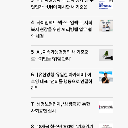
기업자원봉사의 ‘진짜 성과’는 무
엇인가…UN이 제시한 새 기준은
사이임팩트-넥스트임팩트, 사회
복지 현장을 위한 AI 리빙랩 업무 협
약 체결
AI, 지속가능경영의 새 기준으
로…기업들 ‘위험 관리’
[유한양행-유일한 아카데미] 이
호영 대표 “선의를 행동으로 연결하
라”
생명보험업계, ‘상생금융’ 통한
사회공헌 실시
18개국 청소년 300명, ‘기후위기