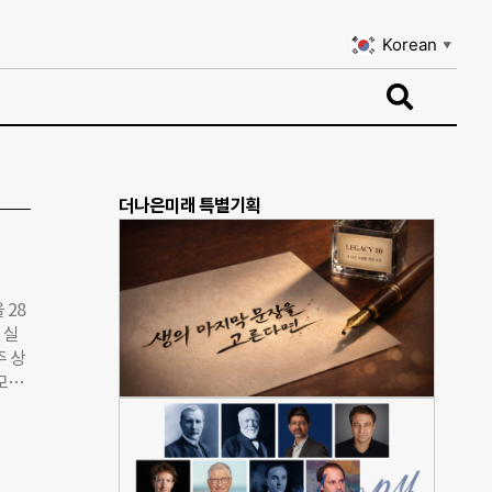
Korean
▼
Korean
▼
더나은미래 특별기획
 28
 실
주 상
‘모두
 보장
이동권
게 요
 의사