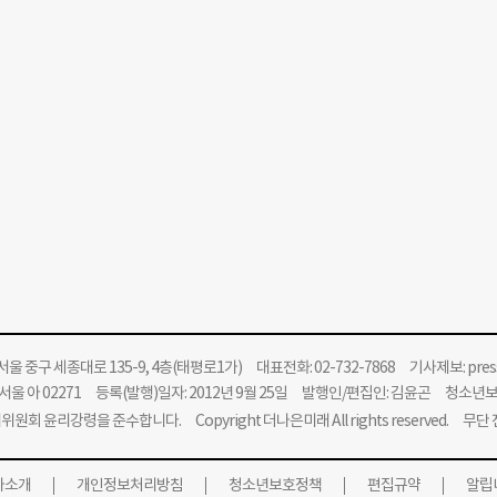
울 중구 세종대로 135-9, 4층(태평로1가) 대표전화: 02-732-7868 기사제보:
pre
울 아 02271 등록(발행)일자: 2012년 9월 25일 발행인/편집인: 김윤곤 청소년
위원회 윤리강령을 준수합니다.
Copyright 더나은미래 All rights reserved. 무
사소개
개인정보처리방침
청소년보호정책
편집규약
알립