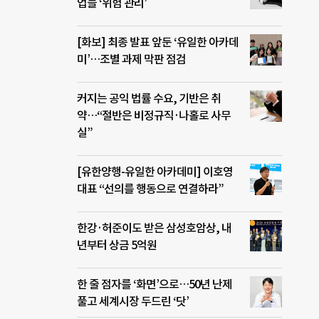
업들 ‘위험 관리’
[화보] 최종 발표 앞둔 ‘유일한 아카데
미’…조별 과제 막판 점검
커지는 공익 법률 수요, 기반은 취
약…“절반은 비정규직·나홀로 사무
실”
[유한양행-유일한 아카데미] 이호영
대표 “선의를 행동으로 연결하라”
한강·허준이도 받은 삼성호암상, 내
년부터 상금 5억원
한 줄 점자를 ‘화면’으로…50년 난제
풀고 세계시장 두드린 ‘닷’