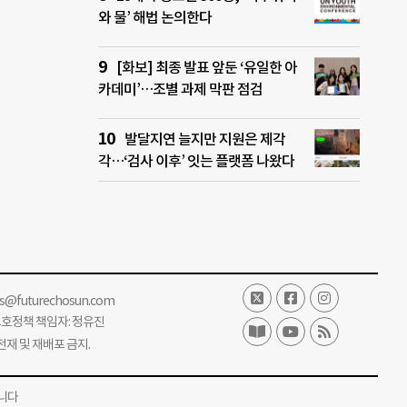
와 물’ 해법 논의한다
[화보] 최종 발표 앞둔 ‘유일한 아
카데미’…조별 과제 막판 점검
발달지연 늘지만 지원은 제각
각…‘검사 이후’ 잇는 플랫폼 나왔다
ss@futurechosun.com
보호정책 책임자: 정유진
단 전재 및 재배포 금지.
니다