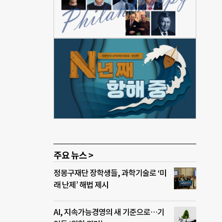
다고
 중
립고교
교가
의법’
제철
 희망
학생
수 없
를 선
주요 뉴스 >
정몽구재단 장학생들, 과학기술로 ‘미
래 난제’ 해법 제시
AI, 지속가능경영의 새 기준으로…기