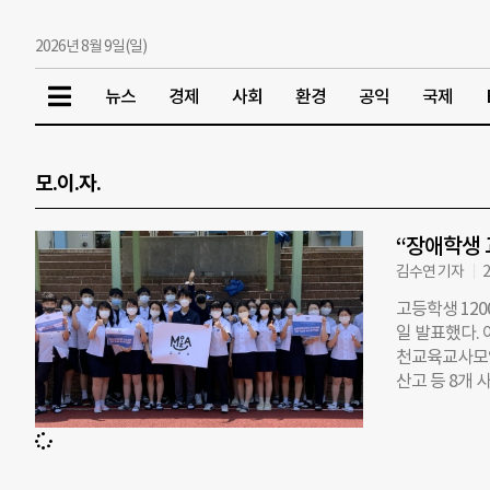
2026년 8월 9일(일)
뉴스
경제
사회
환경
공익
국제
모.이.자.
“장애학생 
김수연 기자
2
고등학생 12
일 발표했다.
천교육교사모임
산고 등 8개 
의 이동이 자유
을 위해 지난 
과 교육기본권
구했다. 이번