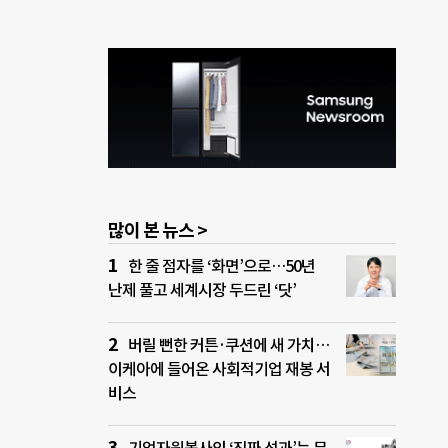
많이 본 뉴스 >
한 줄 점자를 ‘화면’으로…50년
난제 풀고 세계시장 두드린 ‘닷’
버릴 뻔한 커튼·쿠션에 새 가치…
이케아에 들어온 사회적기업 재봉 서
비스