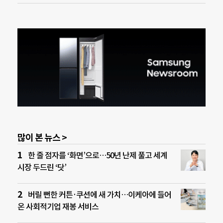
많이 본 뉴스 >
한 줄 점자를 ‘화면’으로…50년 난제 풀고 세계
시장 두드린 ‘닷’
버릴 뻔한 커튼·쿠션에 새 가치…이케아에 들어
온 사회적기업 재봉 서비스