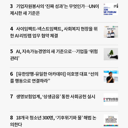
기업자원봉사의 ‘진짜 성과’는 무엇인가…UN이
제시한 새 기준은
사이임팩트-넥스트임팩트, 사회복지 현장을 위
한 AI 리빙랩 업무 협약 체결
AI, 지속가능경영의 새 기준으로…기업들 ‘위험
관리’
[유한양행-유일한 아카데미] 이호영 대표 “선의
를 행동으로 연결하라”
생명보험업계, ‘상생금융’ 통한 사회공헌 실시
18개국 청소년 300명, ‘기후위기와 물’ 해법 논
의한다