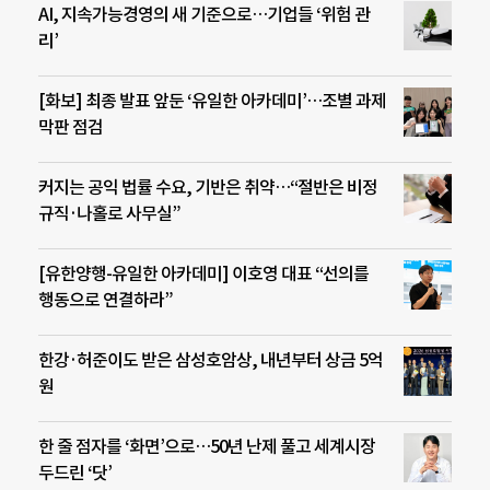
AI, 지속가능경영의 새 기준으로…기업들 ‘위험 관
리’
[화보] 최종 발표 앞둔 ‘유일한 아카데미’…조별 과제
막판 점검
커지는 공익 법률 수요, 기반은 취약…“절반은 비정
규직·나홀로 사무실”
[유한양행-유일한 아카데미] 이호영 대표 “선의를
행동으로 연결하라”
한강·허준이도 받은 삼성호암상, 내년부터 상금 5억
원
한 줄 점자를 ‘화면’으로…50년 난제 풀고 세계시장
두드린 ‘닷’