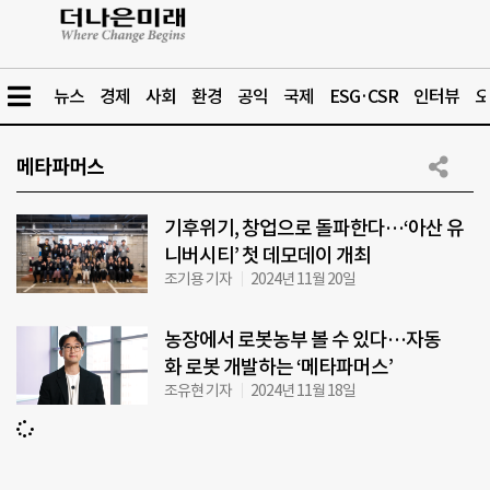
뉴스
경제
사회
환경
공익
국제
ESG·CSR
인터뷰
오
메타파머스
기후위기, 창업으로 돌파한다…‘아산 유
니버시티’ 첫 데모데이 개최
조기용 기자
2024년 11월 20일
농장에서 로봇농부 볼 수 있다…자동
화 로봇 개발하는 ‘메타파머스’
조유현 기자
2024년 11월 18일