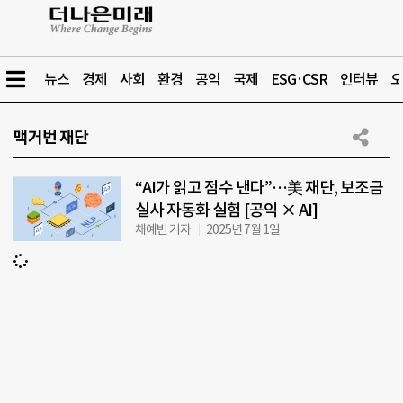
뉴스
경제
사회
환경
공익
국제
ESG·CSR
인터뷰
오
맥거번 재단
“AI가 읽고 점수 낸다”…美 재단, 보조금
실사 자동화 실험 [공익 × AI]
채예빈 기자
2025년 7월 1일