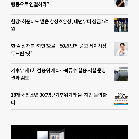
행동으로 연결하라”
한강·허준이도 받은 삼성호암상, 내년부터 상금 5억
원
한 줄 점자를 ‘화면’으로…50년 난제 풀고 세계시장
두드린 ‘닷’
기후부 제1차 검증위 개최…복류수 실증 시설 운영
결과 검토
18개국 청소년 300명, ‘기후위기와 물’ 해법 논의한
다