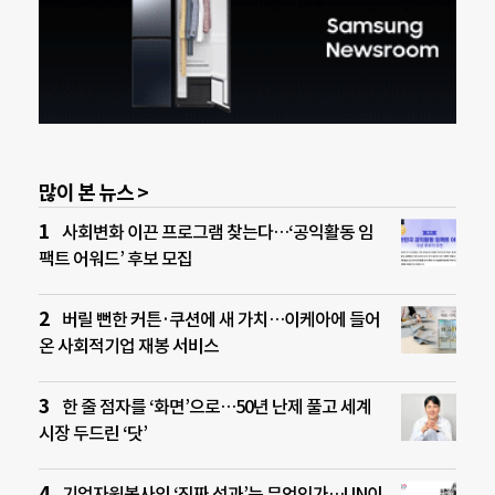
많이 본 뉴스 >
사회변화 이끈 프로그램 찾는다…‘공익활동 임
팩트 어워드’ 후보 모집
버릴 뻔한 커튼·쿠션에 새 가치…이케아에 들어
온 사회적기업 재봉 서비스
한 줄 점자를 ‘화면’으로…50년 난제 풀고 세계
시장 두드린 ‘닷’
기업자원봉사의 ‘진짜 성과’는 무엇인가…UN이