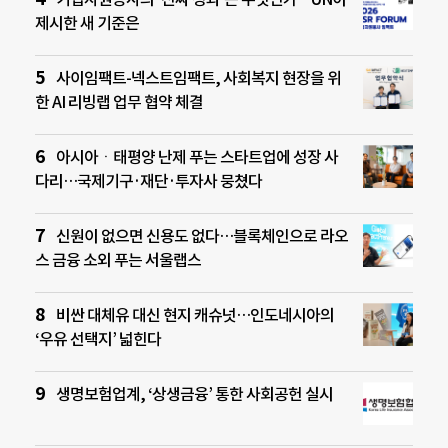
제시한 새 기준은
사이임팩트-넥스트임팩트, 사회복지 현장을 위
한 AI 리빙랩 업무 협약 체결
아시아ㆍ태평양 난제 푸는 스타트업에 성장 사
다리…국제기구·재단·투자사 뭉쳤다
신원이 없으면 신용도 없다…블록체인으로 라오
스 금융 소외 푸는 서울랩스
비싼 대체유 대신 현지 캐슈넛…인도네시아의
‘우유 선택지’ 넓힌다
생명보험업계, ‘상생금융’ 통한 사회공헌 실시