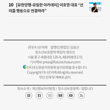
[유한양행-유일한 아카데미] 이호영 대표 “선
의를 행동으로 연결하라”
(주)더나은미래 발행인/편집인: 김윤곤
청소년보호정책 책임자: 정유진
서울 중구 세종대로 135-9, 4층(태평로1가)
기사제보:
press@futurechosun.com
인터넷신문윤리위원회 윤리강령을 준수합니다.
Copyright 더나은미래 All rights reserved.
무단 전재 및 재배포 금지.
회사소개
개인정보처리방침
청소년보호정책
알립니다