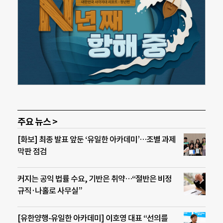
주요 뉴스 >
[화보] 최종 발표 앞둔 ‘유일한 아카데미’…조별 과제
막판 점검
커지는 공익 법률 수요, 기반은 취약…“절반은 비정
규직·나홀로 사무실”
[유한양행-유일한 아카데미] 이호영 대표 “선의를