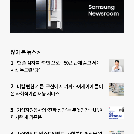
많이 본 뉴스 >
한 줄 점자를 ‘화면’으로…50년 난제 풀고 세계
시장 두드린 ‘닷’
버릴 뻔한 커튼·쿠션에 새 가치…이케아에 들어
온 사회적기업 재봉 서비스
기업자원봉사의 ‘진짜 성과’는 무엇인가…UN이
제시한 새 기준은
사이임팩트-넥스트임팩트, 사회복지 현장을 위