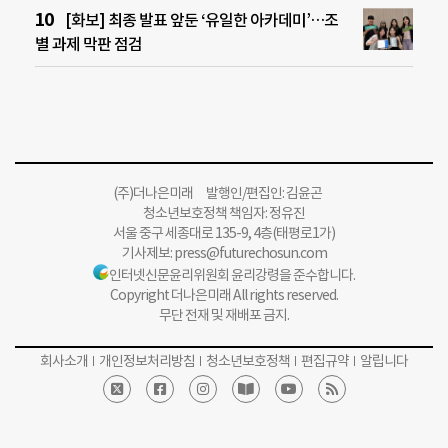
[화보] 최종 발표 앞둔 ‘유일한 아카데미’…조
별 과제 막판 점검
(주)더나은미래 발행인/편집인: 김윤곤
청소년보호정책 책임자: 정유진
서울 중구 세종대로 135-9, 4층(태평로1가)
기사제보:
press@futurechosun.com
인터넷신문윤리위원회 윤리강령을 준수합니다.
Copyright 더나은미래 All rights reserved.
무단 전재 및 재배포 금지.
회사소개
개인정보처리방침
청소년보호정책
편집규약
알립니다