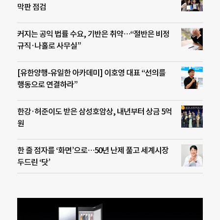
막판 점검
커지는 공익 법률 수요, 기반은 취약…“절반은 비정
규직·나홀로 사무실”
[유한양행-유일한 아카데미] 이호영 대표 “선의를
행동으로 연결하라”
한강·허준이도 받은 삼성호암상, 내년부터 상금 5억
원
한 줄 점자를 ‘화면’으로…50년 난제 풀고 세계시장
두드린 ‘닷’