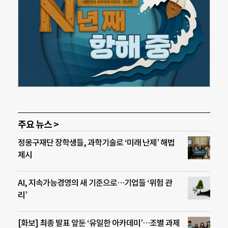
주요 뉴스 >
정몽구재단 장학생들, 과학기술로 ‘미래 난제’ 해법
제시
AI, 지속가능경영의 새 기준으로…기업들 ‘위험 관
리’
[화보] 최종 발표 앞둔 ‘유일한 아카데미’…조별 과제