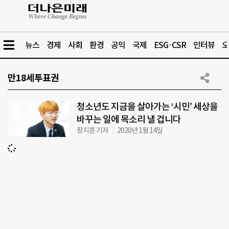
뉴스
경제
사회
환경
공익
국제
ESG·CSR
인터뷰
오
만18세투표권
청소년도 지금을 살아가는 ‘시민’ 세상을
바꾸는 일에 목소리 낼 겁니다
장지훈 기자
2020년 1월 14일