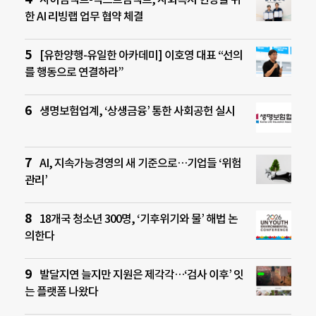
한 AI 리빙랩 업무 협약 체결
[유한양행-유일한 아카데미] 이호영 대표 “선의
를 행동으로 연결하라”
생명보험업계, ‘상생금융’ 통한 사회공헌 실시
AI, 지속가능경영의 새 기준으로…기업들 ‘위험
관리’
18개국 청소년 300명, ‘기후위기와 물’ 해법 논
의한다
발달지연 늘지만 지원은 제각각…‘검사 이후’ 잇
는 플랫폼 나왔다