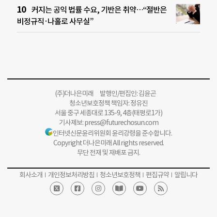
커지는 공익 법률 수요, 기반은 취약…“절반은
비정규직·나홀로 사무실”
(주)더나은미래 발행인/편집인: 김윤곤
청소년보호정책 책임자: 정유진
서울 중구 세종대로 135-9, 4층(태평로1가)
기사제보:
press@futurechosun.com
인터넷신문윤리위원회 윤리강령을 준수합니다.
Copyright 더나은미래 All rights reserved.
무단 전재 및 재배포 금지.
회사소개
개인정보처리방침
청소년보호정책
편집규약
알립니다