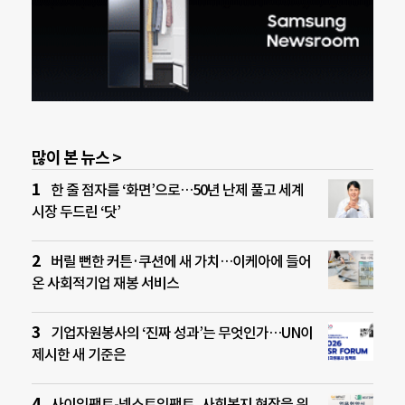
많이 본 뉴스 >
한 줄 점자를 ‘화면’으로…50년 난제 풀고 세계
시장 두드린 ‘닷’
버릴 뻔한 커튼·쿠션에 새 가치…이케아에 들어
온 사회적기업 재봉 서비스
기업자원봉사의 ‘진짜 성과’는 무엇인가…UN이
제시한 새 기준은
사이임팩트-넥스트임팩트, 사회복지 현장을 위