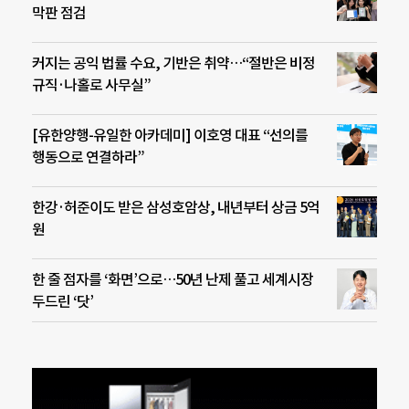
막판 점검
커지는 공익 법률 수요, 기반은 취약…“절반은 비정
규직·나홀로 사무실”
[유한양행-유일한 아카데미] 이호영 대표 “선의를
행동으로 연결하라”
한강·허준이도 받은 삼성호암상, 내년부터 상금 5억
원
한 줄 점자를 ‘화면’으로…50년 난제 풀고 세계시장
두드린 ‘닷’