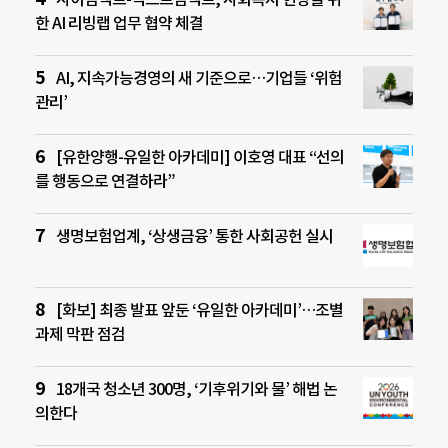
한 AI 리빙랩 업무 협약 체결
AI, 지속가능경영의 새 기준으로…기업들 ‘위험
관리’
[유한양행-유일한 아카데미] 이호영 대표 “선의
를 행동으로 연결하라”
생명보험업계, ‘상생금융’ 통한 사회공헌 실시
[화보] 최종 발표 앞둔 ‘유일한 아카데미’…조별
과제 막판 점검
18개국 청소년 300명, ‘기후위기와 물’ 해법 논
의한다