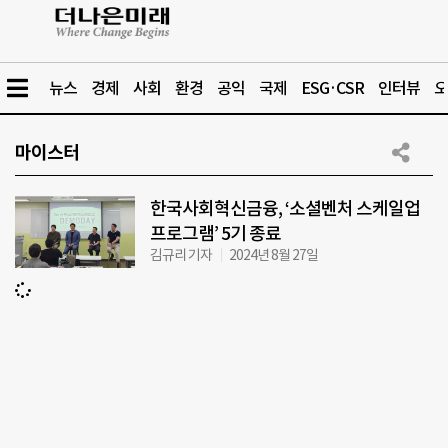
뉴스
경제
사회
환경
공익
국제
ESG·CSR
인터뷰
오
마이스터
한국사회혁신금융, ‘소셜벤처 스케일업
프로그램’ 5기 종료
김규리 기자
2024년 8월 27일