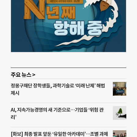
주요 뉴스 >
정몽구재단 장학생들, 과학기술로 ‘미래 난제’ 해법
제시
AI, 지속가능경영의 새 기준으로…기업들 ‘위험 관
리’
[화보] 최종 발표 앞둔 ‘유일한 아카데미’…조별 과제