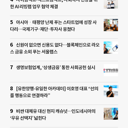
한 AI 리빙랩 업무 협약 체결
아시아ㆍ태평양 난제 푸는 스타트업에 성장 사
다리…국제기구·재단·투자사 뭉쳤다
신원이 없으면 신용도 없다…블록체인으로 라오
스 금융 소외 푸는 서울랩스
생명보험업계, ‘상생금융’ 통한 사회공헌 실시
[유한양행-유일한 아카데미] 이호영 대표 “선의
를 행동으로 연결하라”
비싼 대체유 대신 현지 캐슈넛…인도네시아의
‘우유 선택지’ 넓힌다