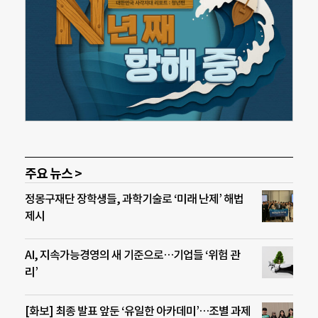
주요 뉴스 >
정몽구재단 장학생들, 과학기술로 ‘미래 난제’ 해법
제시
AI, 지속가능경영의 새 기준으로…기업들 ‘위험 관
리’
[화보] 최종 발표 앞둔 ‘유일한 아카데미’…조별 과제