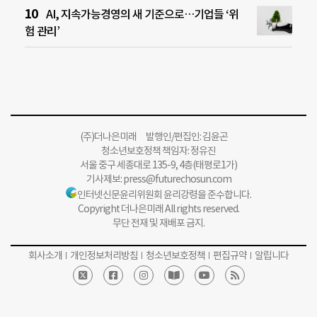
AI, 지속가능경영의 새 기준으로…기업들 ‘위
험 관리’
(주)더나은미래 발행인/편집인: 김윤곤
청소년보호정책 책임자: 정유진
서울 중구 세종대로 135-9, 4층(태평로1가)
기사제보:
press@futurechosun.com
인터넷신문윤리위원회 윤리강령을 준수합니다.
Copyright 더나은미래 All rights reserved.
무단 전재 및 재배포 금지.
회사소개
개인정보처리방침
청소년보호정책
편집규약
알립니다