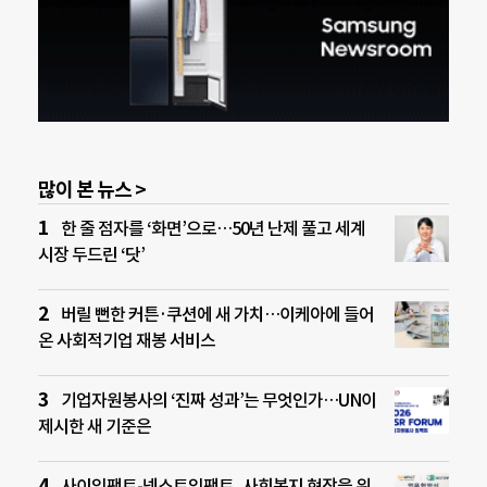
많이 본 뉴스 >
한 줄 점자를 ‘화면’으로…50년 난제 풀고 세계
시장 두드린 ‘닷’
버릴 뻔한 커튼·쿠션에 새 가치…이케아에 들어
온 사회적기업 재봉 서비스
기업자원봉사의 ‘진짜 성과’는 무엇인가…UN이
제시한 새 기준은
사이임팩트-넥스트임팩트, 사회복지 현장을 위