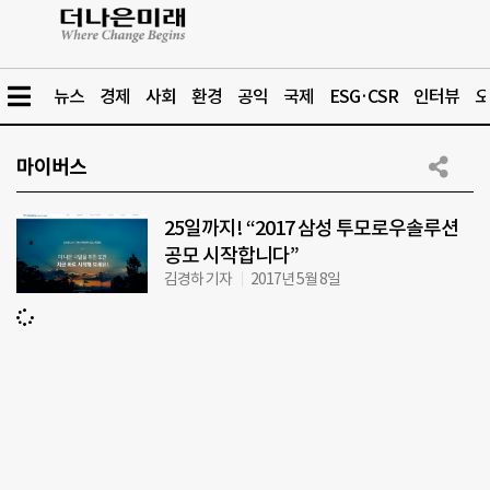
뉴스
경제
사회
환경
공익
국제
ESG·CSR
인터뷰
오
마이버스
25일까지! “2017 삼성 투모로우솔루션
공모 시작합니다”
김경하 기자
2017년 5월 8일