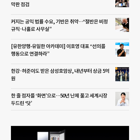
막판 점검
커지는 공익 법률 수요, 기반은 취약…“절반은 비정
규직·나홀로 사무실”
[유한양행-유일한 아카데미] 이호영 대표 “선의를
행동으로 연결하라”
한강·허준이도 받은 삼성호암상, 내년부터 상금 5억
원
한 줄 점자를 ‘화면’으로…50년 난제 풀고 세계시장
두드린 ‘닷’