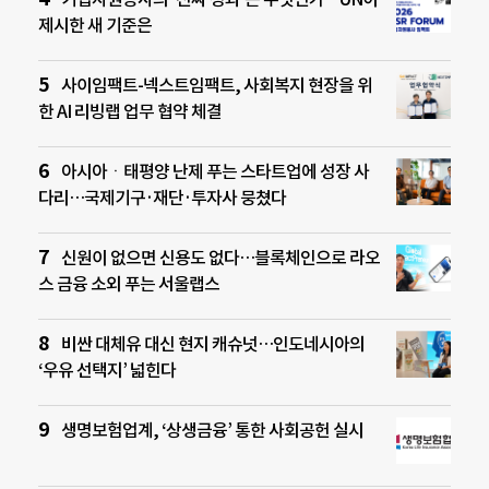
제시한 새 기준은
사이임팩트-넥스트임팩트, 사회복지 현장을 위
한 AI 리빙랩 업무 협약 체결
아시아ㆍ태평양 난제 푸는 스타트업에 성장 사
다리…국제기구·재단·투자사 뭉쳤다
신원이 없으면 신용도 없다…블록체인으로 라오
스 금융 소외 푸는 서울랩스
비싼 대체유 대신 현지 캐슈넛…인도네시아의
‘우유 선택지’ 넓힌다
생명보험업계, ‘상생금융’ 통한 사회공헌 실시