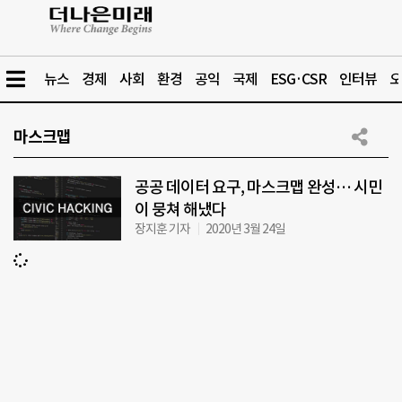
뉴스
경제
사회
환경
공익
국제
ESG·CSR
인터뷰
오
마스크맵
공공 데이터 요구, 마스크맵 완성… 시민
이 뭉쳐 해냈다
장지훈 기자
2020년 3월 24일