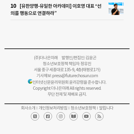
[유한양행-유일한 아카데미] 이호영 대표 “선
의를 행동으로 연결하라”
(주)더나은미래 발행인/편집인: 김윤곤
청소년보호정책 책임자: 정유진
서울 중구 세종대로 135-9, 4층(태평로1가)
기사제보:
press@futurechosun.com
인터넷신문윤리위원회 윤리강령을 준수합니다.
Copyright 더나은미래 All rights reserved.
무단 전재 및 재배포 금지.
회사소개
개인정보처리방침
청소년보호정책
알립니다