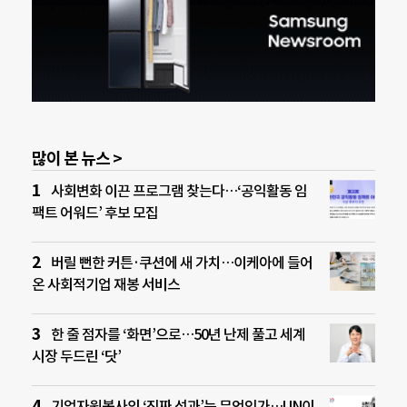
많이 본 뉴스 >
사회변화 이끈 프로그램 찾는다…‘공익활동 임
팩트 어워드’ 후보 모집
버릴 뻔한 커튼·쿠션에 새 가치…이케아에 들어
온 사회적기업 재봉 서비스
한 줄 점자를 ‘화면’으로…50년 난제 풀고 세계
시장 두드린 ‘닷’
기업자원봉사의 ‘진짜 성과’는 무엇인가…UN이