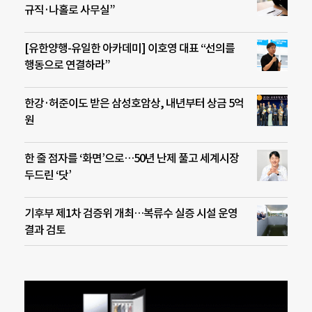
규직·나홀로 사무실”
[유한양행-유일한 아카데미] 이호영 대표 “선의를
행동으로 연결하라”
한강·허준이도 받은 삼성호암상, 내년부터 상금 5억
원
한 줄 점자를 ‘화면’으로…50년 난제 풀고 세계시장
두드린 ‘닷’
기후부 제1차 검증위 개최…복류수 실증 시설 운영
결과 검토