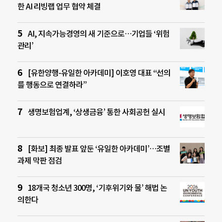
한 AI 리빙랩 업무 협약 체결
AI, 지속가능경영의 새 기준으로…기업들 ‘위험
관리’
[유한양행-유일한 아카데미] 이호영 대표 “선의
를 행동으로 연결하라”
생명보험업계, ‘상생금융’ 통한 사회공헌 실시
[화보] 최종 발표 앞둔 ‘유일한 아카데미’…조별
과제 막판 점검
18개국 청소년 300명, ‘기후위기와 물’ 해법 논
의한다