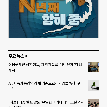
주요 뉴스 >
정몽구재단 장학생들, 과학기술로 ‘미래 난제’ 해법
제시
AI, 지속가능경영의 새 기준으로…기업들 ‘위험 관
리’
[화보] 최종 발표 앞둔 ‘유일한 아카데미’…조별 과제