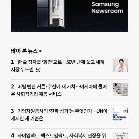
많이 본 뉴스 >
한 줄 점자를 ‘화면’으로…50년 난제 풀고 세계
시장 두드린 ‘닷’
버릴 뻔한 커튼·쿠션에 새 가치…이케아에 들어
온 사회적기업 재봉 서비스
기업자원봉사의 ‘진짜 성과’는 무엇인가…UN이
제시한 새 기준은
사이임팩트-넥스트임팩트, 사회복지 현장을 위