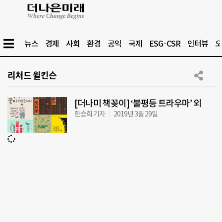
뉴스
경제
사회
환경
공익
국제
ESG·CSR
인터뷰
오
리처드 윌킨슨
[더나미 책꽂이] ‘불평등 트라우마’ 외
한승희 기자
2019년 3월 29일