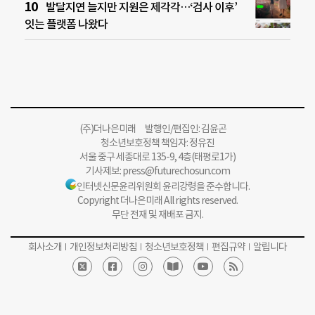
발달지연 늘지만 지원은 제각각…‘검사 이후’
잇는 플랫폼 나왔다
(주)더나은미래 발행인/편집인: 김윤곤
청소년보호정책 책임자: 정유진
서울 중구 세종대로 135-9, 4층(태평로1가)
기사제보:
press@futurechosun.com
인터넷신문윤리위원회 윤리강령을 준수합니다.
Copyright 더나은미래 All rights reserved.
무단 전재 및 재배포 금지.
회사소개
개인정보처리방침
청소년보호정책
편집규약
알립니다