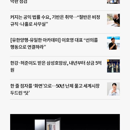
막판 점검
커지는 공익 법률 수요, 기반은 취약…“절반은 비정
규직·나홀로 사무실”
[유한양행-유일한 아카데미] 이호영 대표 “선의를
행동으로 연결하라”
한강·허준이도 받은 삼성호암상, 내년부터 상금 5억
원
한 줄 점자를 ‘화면’으로…50년 난제 풀고 세계시장
두드린 ‘닷’