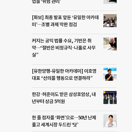
업들 ‘위험 관리’
[화보] 최종 발표 앞둔 ‘유일한 아카데
미’…조별 과제 막판 점검
커지는 공익 법률 수요, 기반은 취
약…“절반은 비정규직·나홀로 사무
실”
[유한양행-유일한 아카데미] 이호영
대표 “선의를 행동으로 연결하라”
한강·허준이도 받은 삼성호암상, 내
년부터 상금 5억원
한 줄 점자를 ‘화면’으로…50년 난제
풀고 세계시장 두드린 ‘닷’