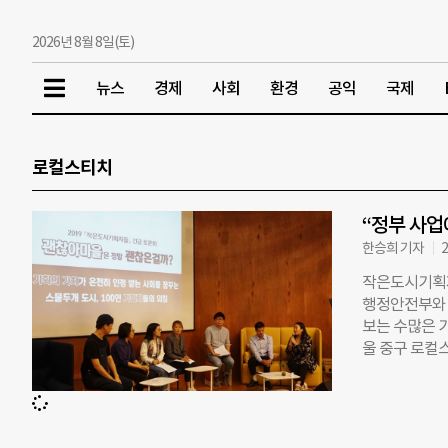
2026년 8월 8일(토)
뉴스
경제
사회
환경
공익
국제
로컬스티치
“정부 사업
한승희 기자
2
작은도시기획자
행정안전부와 
보는 수많은 
울 중구 로컬
회에 참석한 
목소리를 높였
회는행정안전부
을 올해 신규