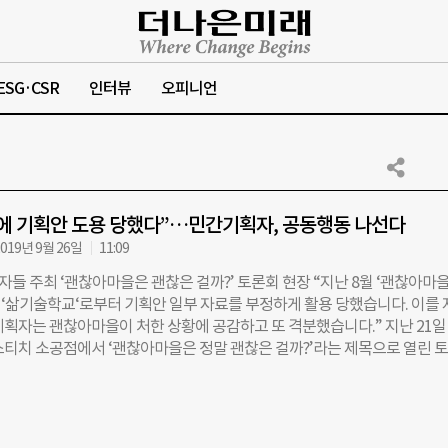
ESG·CSR
인터뷰
오피니언
에 기획안 도용 당했다”…민간기획자, 공동행동 나선다
019년 9월 26일
11:09
들 주최 ‘괜찮아마을은 괜찮은 걸까?’ 토론회 현장 “지난 8월 ‘괜찮아마을
‘삶기술학교‘로부터 기획안 일부 자료를 부정하게 활용 당했습니다. 이를 
기획자는 괜찮아마을이 처한 상황에 공감하고 또 격분했습니다.” 지난 21일
스티치 소공점에서 ‘괜찮아마을은 정말 괜찮은 걸까?’라는 제목으로 열린 
기획자 50여명은 “비슷한 피해 사례가 또 나오지 않도록 우리가 나서야 한
다. 도시·공간·문화 기획자 네트워크 ‘작은도시기획자들’이 주최한 이날 
가 지난해 문화기획사 ‘공장공장’과 진행했던 ‘괜찮아마을’ 프로젝트 기
 프로젝트에 동의 없이 무단 사용한 사건을 계기로 마련됐다. 작은도시기획