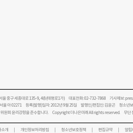
울 중구 세종대로 135-9, 4층(태평로1가) 대표전화: 02-732-7868 기사제보:
pre
울 아 02271 등록(발행)일자: 2012년 9월 25일 발행인/편집인: 김윤곤 청소년
위원회 윤리강령을 준수합니다.
Copyright 더나은미래 All rights reserved. 무
사소개
개인정보처리방침
청소년보호정책
편집규약
알립