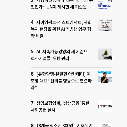
기업자원봉사의 ‘진짜 성과’는 무
엇인가…UN이 제시한 새 기준은
사이임팩트-넥스트임팩트, 사회
복지 현장을 위한 AI 리빙랩 업무 협
약 체결
AI, 지속가능경영의 새 기준으
로…기업들 ‘위험 관리’
[유한양행-유일한 아카데미] 이
호영 대표 “선의를 행동으로 연결하
라”
생명보험업계, ‘상생금융’ 통한
사회공헌 실시
18개국 청소년 300명, ‘기후위기