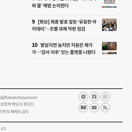
와 물’ 해법 논의한다
[화보] 최종 발표 앞둔 ‘유일한 아
카데미’…조별 과제 막판 점검
발달지연 늘지만 지원은 제각
각…‘검사 이후’ 잇는 플랫폼 나왔다
ss@futurechosun.com
보호정책 책임자: 정유진
단 전재 및 재배포 금지.
니다