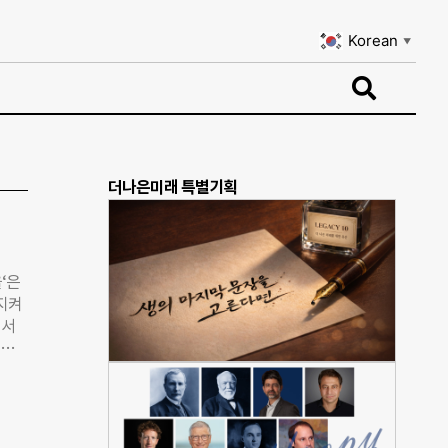
Korean
▼
Korean
▼
더나은미래 특별기획
‘은
지켜
 서
토론
다“고
토론
획안
자들