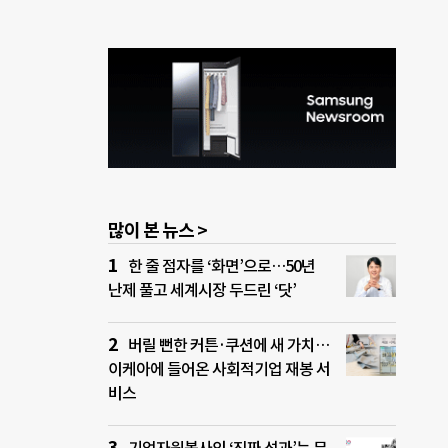
많이 본 뉴스 >
한 줄 점자를 ‘화면’으로…50년
난제 풀고 세계시장 두드린 ‘닷’
버릴 뻔한 커튼·쿠션에 새 가치…
이케아에 들어온 사회적기업 재봉 서
비스