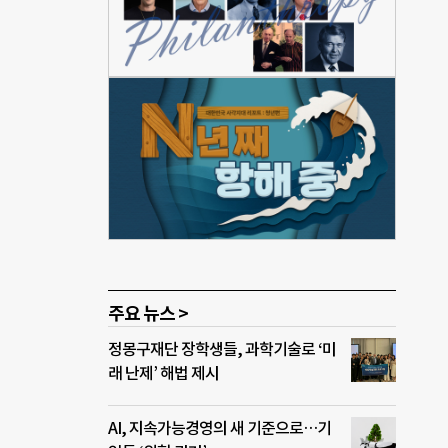
마을
는 안
됐
에 지
장이
간 활
을
을 만
교’
석한
주요 뉴스 >
정몽구재단 장학생들, 과학기술로 ‘미
래 난제’ 해법 제시
AI, 지속가능경영의 새 기준으로…기