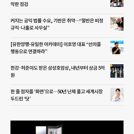
막판 점검
커지는 공익 법률 수요, 기반은 취약…“절반은 비정
규직·나홀로 사무실”
[유한양행-유일한 아카데미] 이호영 대표 “선의를
행동으로 연결하라”
한강·허준이도 받은 삼성호암상, 내년부터 상금 5억
원
한 줄 점자를 ‘화면’으로…50년 난제 풀고 세계시장
두드린 ‘닷’