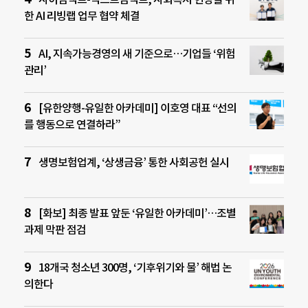
한 AI 리빙랩 업무 협약 체결
AI, 지속가능경영의 새 기준으로…기업들 ‘위험
관리’
[유한양행-유일한 아카데미] 이호영 대표 “선의
를 행동으로 연결하라”
생명보험업계, ‘상생금융’ 통한 사회공헌 실시
[화보] 최종 발표 앞둔 ‘유일한 아카데미’…조별
과제 막판 점검
18개국 청소년 300명, ‘기후위기와 물’ 해법 논
의한다