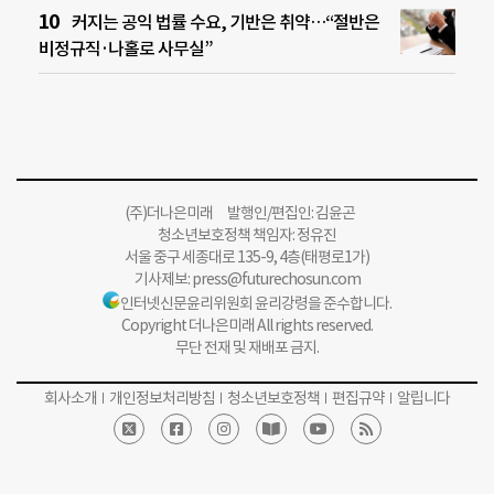
커지는 공익 법률 수요, 기반은 취약…“절반은
비정규직·나홀로 사무실”
(주)더나은미래 발행인/편집인: 김윤곤
청소년보호정책 책임자: 정유진
서울 중구 세종대로 135-9, 4층(태평로1가)
기사제보:
press@futurechosun.com
인터넷신문윤리위원회 윤리강령을 준수합니다.
Copyright 더나은미래 All rights reserved.
무단 전재 및 재배포 금지.
회사소개
개인정보처리방침
청소년보호정책
편집규약
알립니다