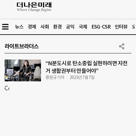
뉴스
경제
사회
환경
공익
국제
ESG·CSR
인터뷰
오
라이트브라더스
“N분도시로 탄소중립 실현하려면 자전
거 생활권부터 만들어야”
황원규 기자
2023년 7월 7일