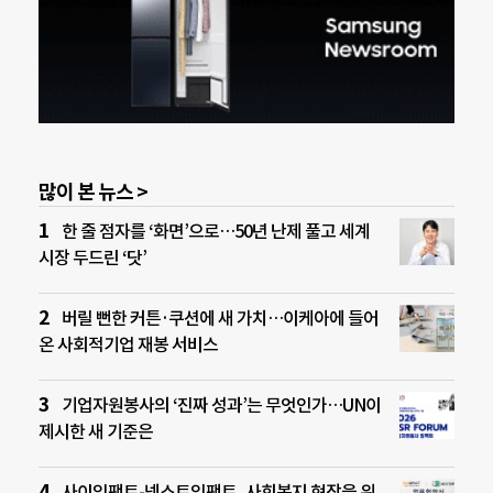
많이 본 뉴스 >
한 줄 점자를 ‘화면’으로…50년 난제 풀고 세계
시장 두드린 ‘닷’
버릴 뻔한 커튼·쿠션에 새 가치…이케아에 들어
온 사회적기업 재봉 서비스
기업자원봉사의 ‘진짜 성과’는 무엇인가…UN이
제시한 새 기준은
사이임팩트-넥스트임팩트, 사회복지 현장을 위