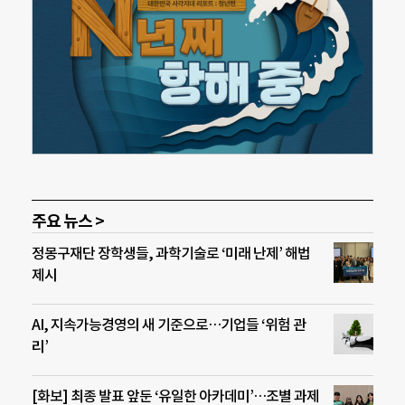
주요 뉴스 >
정몽구재단 장학생들, 과학기술로 ‘미래 난제’ 해법
제시
AI, 지속가능경영의 새 기준으로…기업들 ‘위험 관
리’
[화보] 최종 발표 앞둔 ‘유일한 아카데미’…조별 과제