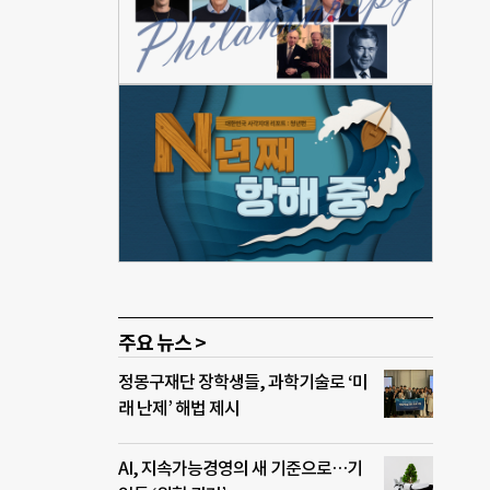
 리모
유형,
상사
서도
구에
 마
 환경
 장애
경 개
주요 뉴스 >
정몽구재단 장학생들, 과학기술로 ‘미
래 난제’ 해법 제시
AI, 지속가능경영의 새 기준으로…기