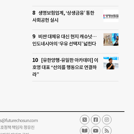
생명보험업계, ‘상생금융’ 통한
사회공헌 실시
비싼 대체유 대신 현지 캐슈넛…
인도네시아의 ‘우유 선택지’ 넓힌다
[유한양행-유일한 아카데미] 이
호영 대표 “선의를 행동으로 연결하
라”
ss@futurechosun.com
보호정책 책임자: 정유진