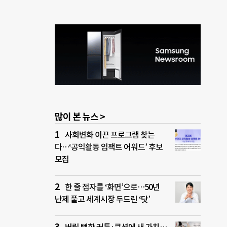
많이 본 뉴스 >
사회변화 이끈 프로그램 찾는
다…‘공익활동 임팩트 어워드’ 후보
모집
한 줄 점자를 ‘화면’으로…50년
난제 풀고 세계시장 두드린 ‘닷’