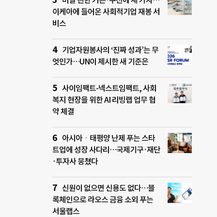
버릴 뻔한 커튼·쿠션에 새 가치…
이케아에 들어온 사회적기업 재봉 서
비스
기업자원봉사의 ‘진짜 성과’는 무
엇인가…UN이 제시한 새 기준은
사이임팩트-넥스트임팩트, 사회
복지 현장을 위한 AI 리빙랩 업무 협
약 체결
아시아ㆍ태평양 난제 푸는 스타
트업에 성장 사다리…국제기구·재단
·투자사 뭉쳤다
신원이 없으면 신용도 없다…블
록체인으로 라오스 금융 소외 푸는
서울랩스