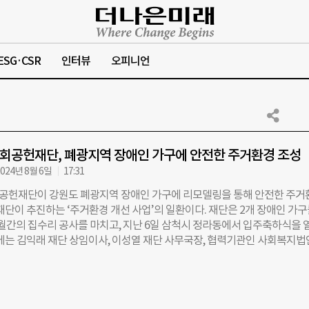
ESG·CSR
인터뷰
오피니언
회공헌재단, 폐광지역 장애인 가구에 안전한 주거환경 조성
024년 8월 6일
17:31
헌재단이 강원도 폐광지역 장애인 가구에 리모델링을 통해 안전한 주거
재단이 추진하는 ‘주거환경 개선 사업’의 일환이다. 재단은 2개 장애인 가
월간의 집수리 공사를 마치고, 지난 6일 삼척시 정라동에서 입주축하식을 
사에는 김익래 재단 상임이사, 이성열 재단 사무국장, 협력기관인 사회복지법
광재 상임대표, 삼척시청 관계자 등이 참석해 장애인 가구의 새로운 시작을
 3월 재단은 노후주택 개보수 및 편의시설 설치가 필요한 폐광지역 4개(삼척
, 정선군) 내 사회적 배려 대상자 17가구를 선정했다. 선정된 가구에 2억 30
 들여 지원에 나섰다 이 중 장애인 2가구에 대해 재단은 사회복지법인 따