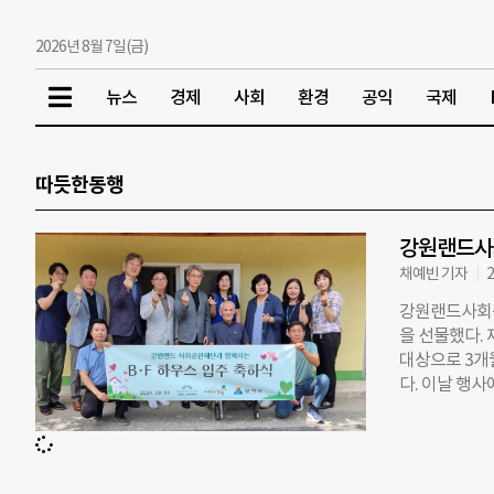
2026년 8월 7일(금)
뉴스
경제
사회
환경
공익
국제
따듯한동행
강원랜드사
채예빈 기자
2
강원랜드사회공
을 선물했다. 
대상으로 3개
다. 이날 행
뜻한동행의 이
원했다. 지난
태백시, 영월군
만원의 예산을