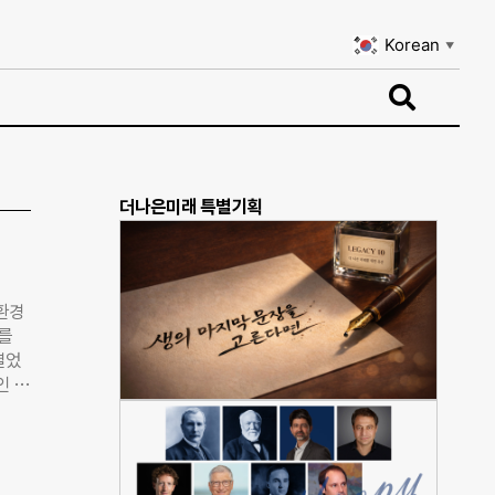
Korean
▼
Korean
▼
더나은미래 특별기획
환경
구를
열었
인 따
 응
시,
00
뜻한