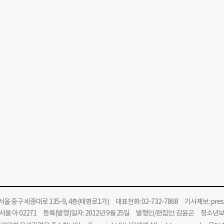
울 중구 세종대로 135-9, 4층(태평로1가) 대표전화: 02-732-7868 기사제보:
pre
울 아 02271 등록(발행)일자: 2012년 9월 25일 발행인/편집인: 김윤곤 청소년