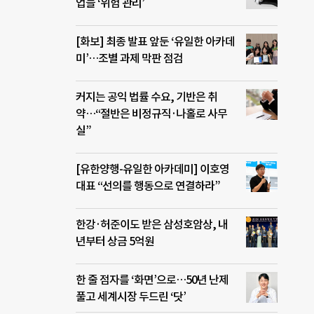
업들 ‘위험 관리’
[화보] 최종 발표 앞둔 ‘유일한 아카데
미’…조별 과제 막판 점검
커지는 공익 법률 수요, 기반은 취
약…“절반은 비정규직·나홀로 사무
실”
[유한양행-유일한 아카데미] 이호영
대표 “선의를 행동으로 연결하라”
한강·허준이도 받은 삼성호암상, 내
년부터 상금 5억원
한 줄 점자를 ‘화면’으로…50년 난제
풀고 세계시장 두드린 ‘닷’