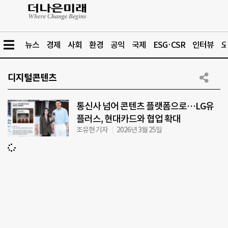
뉴스
경제
사회
환경
공익
국제
ESG·CSR
인터뷰
오
디지털콘텐츠
통신사 넘어 콘텐츠 플랫폼으로…LG유
플러스, 현대카드와 협업 확대
조유현 기자
2026년 3월 25일