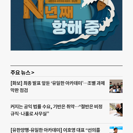
주요 뉴스 >
[화보] 최종 발표 앞둔 ‘유일한 아카데미’…조별 과제
막판 점검
커지는 공익 법률 수요, 기반은 취약…“절반은 비정
규직·나홀로 사무실”
[유한양행-유일한 아카데미] 이호영 대표 “선의를