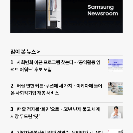
많이 본 뉴스 >
사회변화 이끈 프로그램 찾는다…‘공익활동 임
팩트 어워드’ 후보 모집
버릴 뻔한 커튼·쿠션에 새 가치…이케아에 들어
온 사회적기업 재봉 서비스
한 줄 점자를 ‘화면’으로…50년 난제 풀고 세계
시장 두드린 ‘닷’
기업자원봉사의 ‘진짜 성과’는 무엇인가…UN이