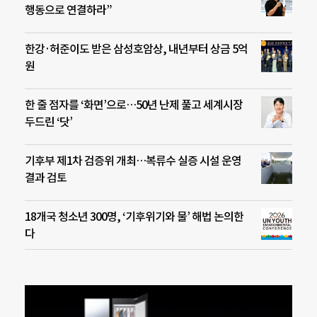
행동으로 연결하라”
한강·허준이도 받은 삼성호암상, 내년부터 상금 5억
원
한 줄 점자를 ‘화면’으로…50년 난제 풀고 세계시장
두드린 ‘닷’
기후부 제1차 검증위 개최…복류수 실증 시설 운영
결과 검토
18개국 청소년 300명, ‘기후위기와 물’ 해법 논의한
다