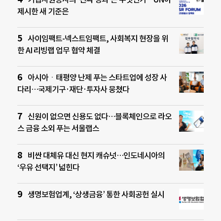
제시한 새 기준은
사이임팩트-넥스트임팩트, 사회복지 현장을 위
한 AI 리빙랩 업무 협약 체결
아시아ㆍ태평양 난제 푸는 스타트업에 성장 사
다리…국제기구·재단·투자사 뭉쳤다
신원이 없으면 신용도 없다…블록체인으로 라오
스 금융 소외 푸는 서울랩스
비싼 대체유 대신 현지 캐슈넛…인도네시아의
‘우유 선택지’ 넓힌다
생명보험업계, ‘상생금융’ 통한 사회공헌 실시