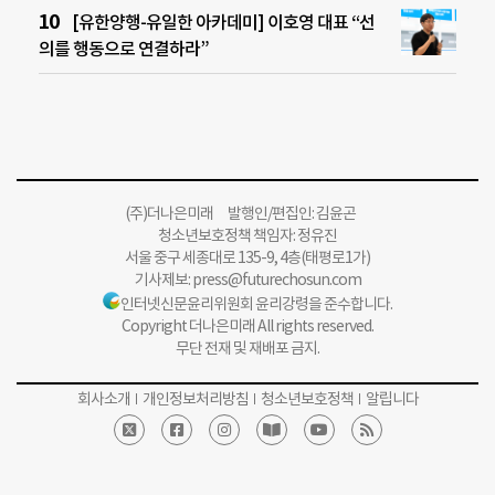
[유한양행-유일한 아카데미] 이호영 대표 “선
의를 행동으로 연결하라”
(주)더나은미래 발행인/편집인: 김윤곤
청소년보호정책 책임자: 정유진
서울 중구 세종대로 135-9, 4층(태평로1가)
기사제보:
press@futurechosun.com
인터넷신문윤리위원회 윤리강령을 준수합니다.
Copyright 더나은미래 All rights reserved.
무단 전재 및 재배포 금지.
회사소개
개인정보처리방침
청소년보호정책
알립니다