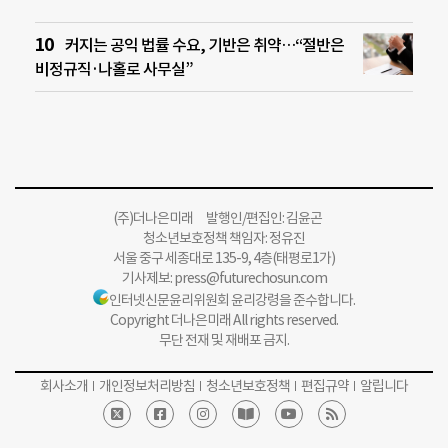
커지는 공익 법률 수요, 기반은 취약…“절반은
비정규직·나홀로 사무실”
(주)더나은미래 발행인/편집인: 김윤곤
청소년보호정책 책임자: 정유진
서울 중구 세종대로 135-9, 4층(태평로1가)
기사제보:
press@futurechosun.com
인터넷신문윤리위원회 윤리강령을 준수합니다.
Copyright 더나은미래 All rights reserved.
무단 전재 및 재배포 금지.
회사소개
개인정보처리방침
청소년보호정책
편집규약
알립니다