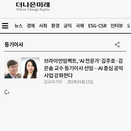
뉴스
경제
사회
환경
공익
국제
ESG·CSR
인터뷰
오
등기이사
브라이언임팩트, ‘AI 전문가’ 김주호·김
은솔 교수 등기이사 선임…AI 중심 공익
사업 강화한다
김규리 기자
2024년 6월 11일