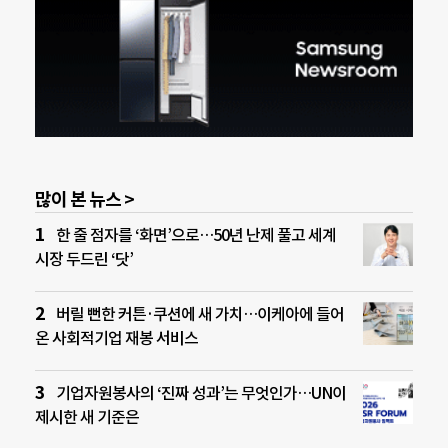
많이 본 뉴스 >
한 줄 점자를 ‘화면’으로…50년 난제 풀고 세계
시장 두드린 ‘닷’
버릴 뻔한 커튼·쿠션에 새 가치…이케아에 들어
온 사회적기업 재봉 서비스
기업자원봉사의 ‘진짜 성과’는 무엇인가…UN이
제시한 새 기준은