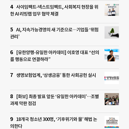
사이임팩트-넥스트임팩트, 사회복지 현장을 위
한 AI 리빙랩 업무 협약 체결
AI, 지속가능경영의 새 기준으로…기업들 ‘위험
관리’
[유한양행-유일한 아카데미] 이호영 대표 “선의
를 행동으로 연결하라”
생명보험업계, ‘상생금융’ 통한 사회공헌 실시
[화보] 최종 발표 앞둔 ‘유일한 아카데미’…조별
과제 막판 점검
18개국 청소년 300명, ‘기후위기와 물’ 해법 논
의한다