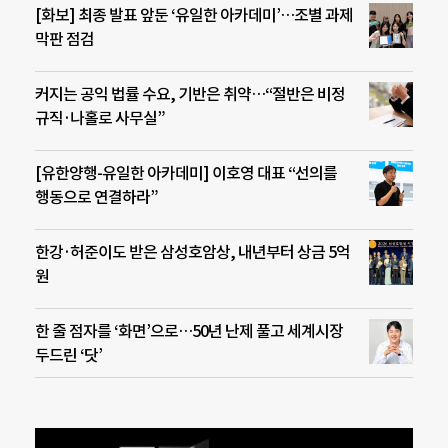
[화보] 최종 발표 앞둔 ‘유일한 아카데미’…조별 과제
막판 점검
커지는 공익 법률 수요, 기반은 취약…“절반은 비정
규직·나홀로 사무실”
[유한양행-유일한 아카데미] 이호영 대표 “선의를
행동으로 연결하라”
한강·허준이도 받은 삼성호암상, 내년부터 상금 5억
원
한 줄 점자를 ‘화면’으로…50년 난제 풀고 세계시장
두드린 ‘닷’