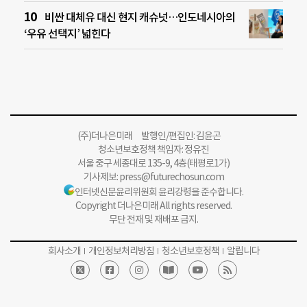
비싼 대체유 대신 현지 캐슈넛…인도네시아의
‘우유 선택지’ 넓힌다
(주)더나은미래 발행인/편집인: 김윤곤
청소년보호정책 책임자: 정유진
서울 중구 세종대로 135-9, 4층(태평로1가)
기사제보:
press@futurechosun.com
인터넷신문윤리위원회 윤리강령을 준수합니다.
Copyright 더나은미래 All rights reserved.
무단 전재 및 재배포 금지.
회사소개
개인정보처리방침
청소년보호정책
알립니다