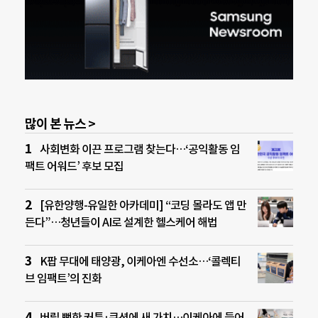
많이 본 뉴스 >
사회변화 이끈 프로그램 찾는다…‘공익활동 임
팩트 어워드’ 후보 모집
[유한양행-유일한 아카데미] “코딩 몰라도 앱 만
든다”…청년들이 AI로 설계한 헬스케어 해법
K팝 무대에 태양광, 이케아엔 수선소…‘콜렉티
브 임팩트’의 진화
버릴 뻔한 커튼·쿠션에 새 가치…이케아에 들어