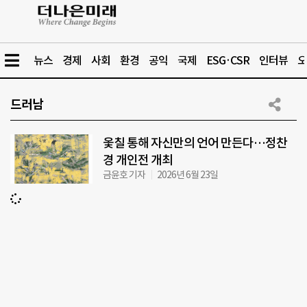
뉴스
경제
사회
환경
공익
국제
ESG·CSR
인터뷰
오
드러남
옻칠 통해 자신만의 언어 만든다…정찬
경 개인전 개최
금윤호 기자
2026년 6월 23일