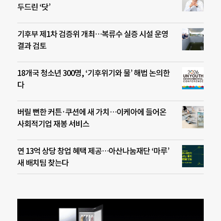
두드린 ‘닷’
기후부 제1차 검증위 개최…복류수 실증 시설 운영
결과 검토
18개국 청소년 300명, ‘기후위기와 물’ 해법 논의한
다
버릴 뻔한 커튼·쿠션에 새 가치…이케아에 들어온
사회적기업 재봉 서비스
연 13억 상당 창업 혜택 제공…아산나눔재단 ‘마루’
새 배치팀 찾는다