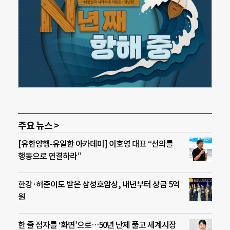
주요 뉴스 >
[유한양행-유일한 아카데미] 이호영 대표 “선의를
행동으로 연결하라”
한강·허준이도 받은 삼성호암상, 내년부터 상금 5억
원
한 줄 점자를 ‘화면’으로…50년 난제 풀고 세계시장