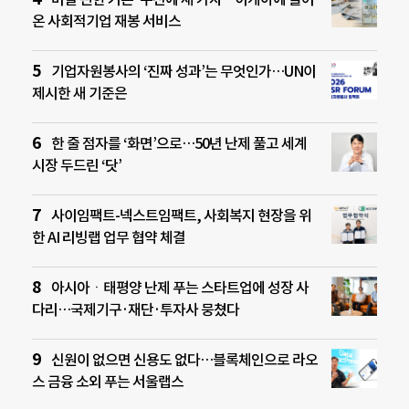
온 사회적기업 재봉 서비스
기업자원봉사의 ‘진짜 성과’는 무엇인가…UN이
제시한 새 기준은
한 줄 점자를 ‘화면’으로…50년 난제 풀고 세계
시장 두드린 ‘닷’
사이임팩트-넥스트임팩트, 사회복지 현장을 위
한 AI 리빙랩 업무 협약 체결
아시아ㆍ태평양 난제 푸는 스타트업에 성장 사
다리…국제기구·재단·투자사 뭉쳤다
신원이 없으면 신용도 없다…블록체인으로 라오
스 금융 소외 푸는 서울랩스