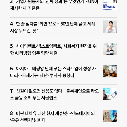
기업자원봉사의 ‘진짜 성과’는 무엇인가…UN이
제시한 새 기준은
한 줄 점자를 ‘화면’으로…50년 난제 풀고 세계
시장 두드린 ‘닷’
사이임팩트-넥스트임팩트, 사회복지 현장을 위
한 AI 리빙랩 업무 협약 체결
아시아ㆍ태평양 난제 푸는 스타트업에 성장 사
다리…국제기구·재단·투자사 뭉쳤다
신원이 없으면 신용도 없다…블록체인으로 라오
스 금융 소외 푸는 서울랩스
비싼 대체유 대신 현지 캐슈넛…인도네시아의
‘우유 선택지’ 넓힌다