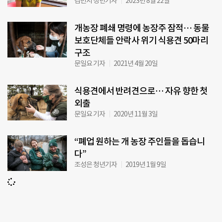
김민지 청년기자
2023년 8월 22일
개농장 폐쇄 명령에 농장주 잠적… 동물
보호단체들 안락사 위기 식용견 50마리
구조
문일요 기자
2021년 4월 20일
식용견에서 반려견으로… 자유 향한 첫
외출
문일요 기자
2020년 11월 3일
“폐업 원하는 개 농장 주인들을 돕습니
다”
조성은 청년기자
2019년 1월 9일