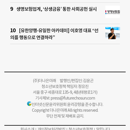
생명보험업계, ‘상생금융’ 통한 사회공헌 실시
[유한양행-유일한 아카데미] 이호영 대표 “선
의를 행동으로 연결하라”
(주)더나은미래 발행인/편집인: 김윤곤
청소년보호정책 책임자: 정유진
서울 중구 세종대로 135-9, 4층(태평로1가)
기사제보:
press@futurechosun.com
인터넷신문윤리위원회 윤리강령을 준수합니다.
Copyright 더나은미래 All rights reserved.
무단 전재 및 재배포 금지.
회사소개
개인정보처리방침
청소년보호정책
알립니다