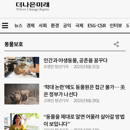
뉴스
경제
사회
환경
공익
국제
ESG·CSR
인터뷰
오
동물보호
인간과 야생동물, 공존을 꿈꾸다
조영은 청년기자
2023년 8월 31일
‘학대 논란’에도 동물원은 접근 불가… 美
은 정부가 나선다
고해진 청년기자
2023년 8월 29일
“동물을 제대로 알면 어울려 살아갈 방법
이 보입니다”