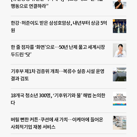
행동으로 연결하라”
한강·허준이도 받은 삼성호암상, 내년부터 상금 5억
원
한 줄 점자를 ‘화면’으로…50년 난제 풀고 세계시장
두드린 ‘닷’
기후부 제1차 검증위 개최…복류수 실증 시설 운영
결과 검토
18개국 청소년 300명, ‘기후위기와 물’ 해법 논의한
다
버릴 뻔한 커튼·쿠션에 새 가치…이케아에 들어온
사회적기업 재봉 서비스