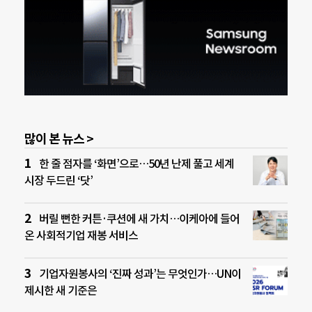
많이 본 뉴스 >
한 줄 점자를 ‘화면’으로…50년 난제 풀고 세계
시장 두드린 ‘닷’
버릴 뻔한 커튼·쿠션에 새 가치…이케아에 들어
온 사회적기업 재봉 서비스
기업자원봉사의 ‘진짜 성과’는 무엇인가…UN이
제시한 새 기준은