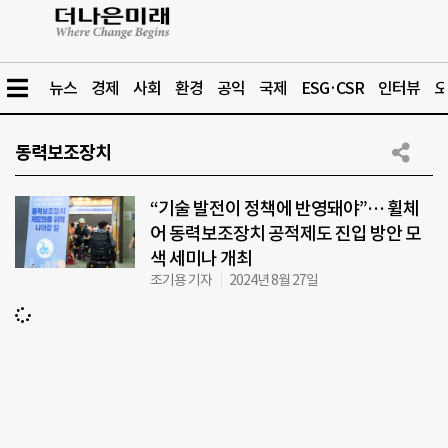
뉴스
경제
사회
환경
공익
국제
ESG·CSR
인터뷰
오
동력보조장치
“기술 발전이 정책에 반영돼야”… 휠체
어 동력보조장치 공적제도 진입 방안 모
색 세미나 개최
조기용 기자
2024년 8월 27일