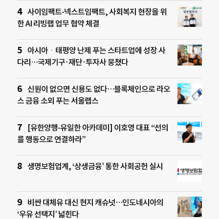
사이임팩트-넥스트임팩트, 사회복지 현장을 위
한 AI 리빙랩 업무 협약 체결
아시아ㆍ태평양 난제 푸는 스타트업에 성장 사
다리…국제기구·재단·투자사 뭉쳤다
신원이 없으면 신용도 없다…블록체인으로 라오
스 금융 소외 푸는 서울랩스
[유한양행-유일한 아카데미] 이호영 대표 “선의
를 행동으로 연결하라”
생명보험업계, ‘상생금융’ 통한 사회공헌 실시
비싼 대체유 대신 현지 캐슈넛…인도네시아의
‘우유 선택지’ 넓힌다