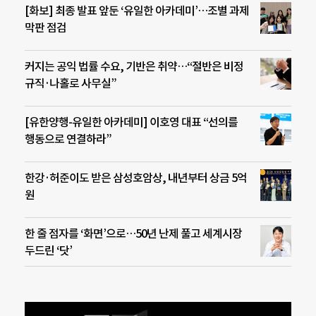
[화보] 최종 발표 앞둔 ‘유일한 아카데미’…조별 과제
막판 점검
커지는 공익 법률 수요, 기반은 취약…“절반은 비정
규직·나홀로 사무실”
[유한양행-유일한 아카데미] 이호영 대표 “선의를
행동으로 연결하라”
한강·허준이도 받은 삼성호암상, 내년부터 상금 5억
원
한 줄 점자를 ‘화면’으로…50년 난제 풀고 세계시장
두드린 ‘닷’