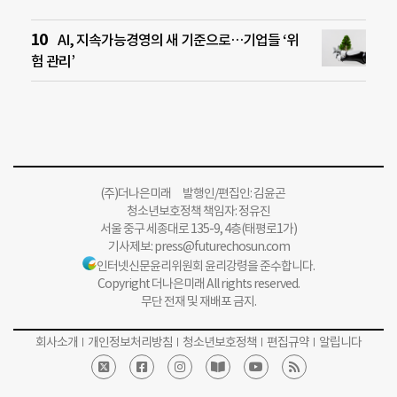
AI, 지속가능경영의 새 기준으로…기업들 ‘위
험 관리’
(주)더나은미래 발행인/편집인: 김윤곤
청소년보호정책 책임자: 정유진
서울 중구 세종대로 135-9, 4층(태평로1가)
기사제보:
press@futurechosun.com
인터넷신문윤리위원회 윤리강령을 준수합니다.
Copyright 더나은미래 All rights reserved.
무단 전재 및 재배포 금지.
회사소개
개인정보처리방침
청소년보호정책
편집규약
알립니다