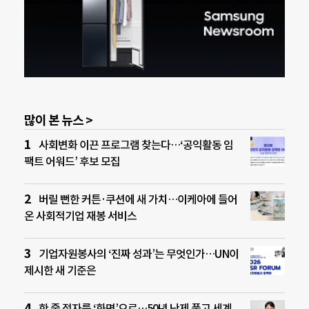
많이 본 뉴스 >
사회변화 이끈 프로그램 찾는다…‘공익활동 임
팩트 어워드’ 후보 모집
버릴 뻔한 커튼·쿠션에 새 가치…이케아에 들어
온 사회적기업 재봉 서비스
기업자원봉사의 ‘진짜 성과’는 무엇인가…UN이
제시한 새 기준은
한 줄 점자를 ‘화면’으로…50년 난제 풀고 세계