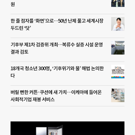
원
한 줄 점자를 ‘화면’으로…50년 난제 풀고 세계시장
두드린 ‘닷’
기후부 제1차 검증위 개최…복류수 실증 시설 운영
결과 검토
18개국 청소년 300명, ‘기후위기와 물’ 해법 논의한
다
버릴 뻔한 커튼·쿠션에 새 가치…이케아에 들어온
사회적기업 재봉 서비스