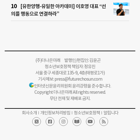
[유한양행-유일한 아카데미] 이호영 대표 “선
의를 행동으로 연결하라”
(주)더나은미래 발행인/편집인: 김윤곤
청소년보호정책 책임자: 정유진
서울 중구 세종대로 135-9, 4층(태평로1가)
기사제보:
press@futurechosun.com
인터넷신문윤리위원회 윤리강령을 준수합니다.
Copyright 더나은미래 All rights reserved.
무단 전재 및 재배포 금지.
회사소개
개인정보처리방침
청소년보호정책
알립니다