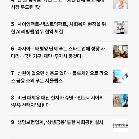
시장 두드린 ‘닷’
사이임팩트-넥스트임팩트, 사회복지 현장을 위
한 AI 리빙랩 업무 협약 체결
아시아ㆍ태평양 난제 푸는 스타트업에 성장 사
다리…국제기구·재단·투자사 뭉쳤다
신원이 없으면 신용도 없다…블록체인으로 라오
스 금융 소외 푸는 서울랩스
비싼 대체유 대신 현지 캐슈넛…인도네시아의
‘우유 선택지’ 넓힌다
생명보험업계, ‘상생금융’ 통한 사회공헌 실시