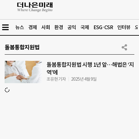
뉴스
경제
사회
환경
공익
국제
ESG·CSR
인터뷰
오
돌봄통합지원법
돌봄통합지원법 시행 1년 앞…해법은 ‘지
역’에
조유현 기자
2025년 4월 9일