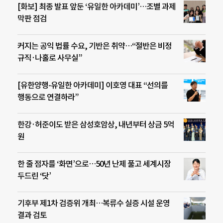
[화보] 최종 발표 앞둔 ‘유일한 아카데미’…조별 과제
막판 점검
커지는 공익 법률 수요, 기반은 취약…“절반은 비정
규직·나홀로 사무실”
[유한양행-유일한 아카데미] 이호영 대표 “선의를
행동으로 연결하라”
한강·허준이도 받은 삼성호암상, 내년부터 상금 5억
원
한 줄 점자를 ‘화면’으로…50년 난제 풀고 세계시장
두드린 ‘닷’
기후부 제1차 검증위 개최…복류수 실증 시설 운영
결과 검토