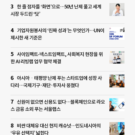
한 줄 점자를 ‘화면’으로…50년 난제 풀고 세계
시장 두드린 ‘닷’
기업자원봉사의 ‘진짜 성과’는 무엇인가…UN이
제시한 새 기준은
사이임팩트-넥스트임팩트, 사회복지 현장을 위
한 AI 리빙랩 업무 협약 체결
아시아ㆍ태평양 난제 푸는 스타트업에 성장 사
다리…국제기구·재단·투자사 뭉쳤다
신원이 없으면 신용도 없다…블록체인으로 라오
스 금융 소외 푸는 서울랩스
비싼 대체유 대신 현지 캐슈넛…인도네시아의
‘우유 선택지’ 넓힌다