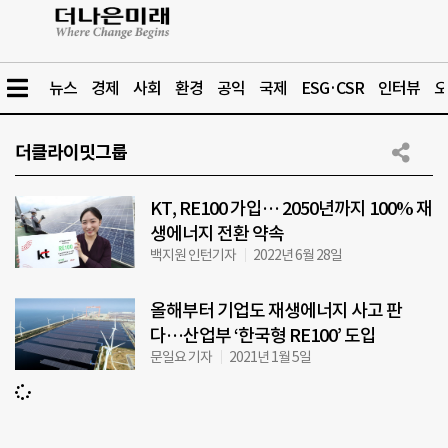
뉴스
경제
사회
환경
공익
국제
ESG·CSR
인터뷰
오
더클라이밋그룹
KT, RE100 가입… 2050년까지 100% 재
생에너지 전환 약속
백지원 인턴기자
2022년 6월 28일
올해부터 기업도 재생에너지 사고 판
다…산업부 ‘한국형 RE100’ 도입
문일요 기자
2021년 1월 5일