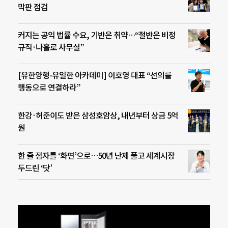
막판 점검
커지는 공익 법률 수요, 기반은 취약…“절반은 비정
규직·나홀로 사무실”
[유한양행-유일한 아카데미] 이호영 대표 “선의를
행동으로 연결하라”
한강·허준이도 받은 삼성호암상, 내년부터 상금 5억
원
한 줄 점자를 ‘화면’으로…50년 난제 풀고 세계시장
두드린 ‘닷’