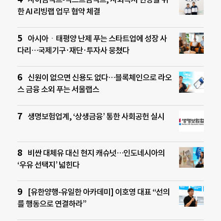
한 AI 리빙랩 업무 협약 체결
아시아ㆍ태평양 난제 푸는 스타트업에 성장 사
다리…국제기구·재단·투자사 뭉쳤다
신원이 없으면 신용도 없다…블록체인으로 라오
스 금융 소외 푸는 서울랩스
생명보험업계, ‘상생금융’ 통한 사회공헌 실시
비싼 대체유 대신 현지 캐슈넛…인도네시아의
‘우유 선택지’ 넓힌다
[유한양행-유일한 아카데미] 이호영 대표 “선의
를 행동으로 연결하라”