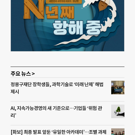
주요 뉴스 >
정몽구재단 장학생들, 과학기술로 ‘미래 난제’ 해법
제시
AI, 지속가능경영의 새 기준으로…기업들 ‘위험 관
리’
[화보] 최종 발표 앞둔 ‘유일한 아카데미’…조별 과제