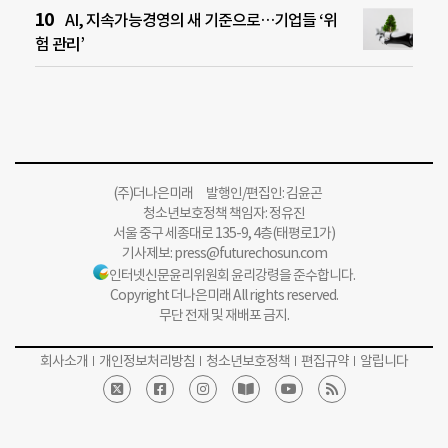
AI, 지속가능경영의 새 기준으로…기업들 ‘위
험 관리’
(주)더나은미래 발행인/편집인: 김윤곤
청소년보호정책 책임자: 정유진
서울 중구 세종대로 135-9, 4층(태평로1가)
기사제보:
press@futurechosun.com
인터넷신문윤리위원회 윤리강령을 준수합니다.
Copyright 더나은미래 All rights reserved.
무단 전재 및 재배포 금지.
회사소개
개인정보처리방침
청소년보호정책
편집규약
알립니다