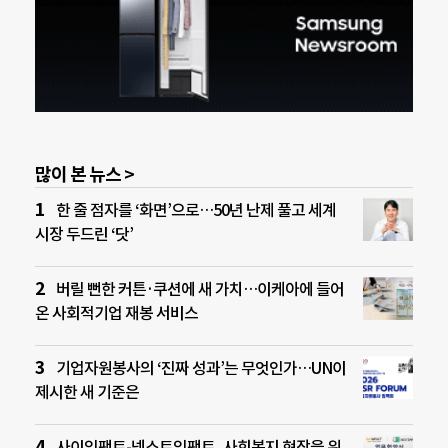
많이 본 뉴스 >
한 줄 점자를 ‘화면’으로…50년 난제 풀고 세계
시장 두드린 ‘닷’
버릴 뻔한 커튼·쿠션에 새 가치…이케아에 들어
온 사회적기업 재봉 서비스
기업자원봉사의 ‘진짜 성과’는 무엇인가…UN이
제시한 새 기준은
사이임팩트-넥스트임팩트, 사회복지 현장을 위