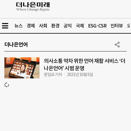
뉴스
경제
사회
환경
공익
국제
ESG·CSR
인터뷰
오
더나은언어
의사소통 약자 위한 언어 재활 서비스 ‘더
나은언어’ 시범 운영
문일요 기자
2021년 10월 5일