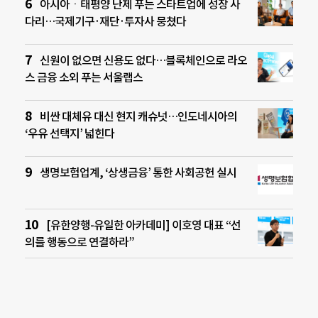
아시아ㆍ태평양 난제 푸는 스타트업에 성장 사
다리…국제기구·재단·투자사 뭉쳤다
신원이 없으면 신용도 없다…블록체인으로 라오
스 금융 소외 푸는 서울랩스
비싼 대체유 대신 현지 캐슈넛…인도네시아의
‘우유 선택지’ 넓힌다
생명보험업계, ‘상생금융’ 통한 사회공헌 실시
[유한양행-유일한 아카데미] 이호영 대표 “선
의를 행동으로 연결하라”