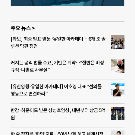
주요 뉴스 >
[화보] 최종 발표 앞둔 ‘유일한 아카데미’…6개 조 솔
루션 막판 점검
커지는 공익 법률 수요, 기반은 취약…“절반은 비정
규직·나홀로 사무실”
[유한양행-유일한 아카데미] 이호영 대표 “선의를
행동으로 연결하라”
한강·허준이도 받은 삼성호암상, 내년부터 상금 5억
원
한 줄 점자를 ‘화면’으로…50년 난제 풀고 세계시장