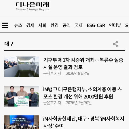
뉴스
경제
사회
환경
공익
국제
ESG·CSR
인터뷰
오
대구
기후부 제1차 검증위 개최…복류수 실증
시설 운영 결과 검토
구지훈 기자
2026년 8월 4일
iM뱅크 대구은행지부, 소외계층 아동 스
포츠 환경 개선 위해 2000만원 후원
금윤호 기자
2026년 7월 30일
iM사회공헌재단, 대구·경북 ‘iM사회복지
사상’ 수여