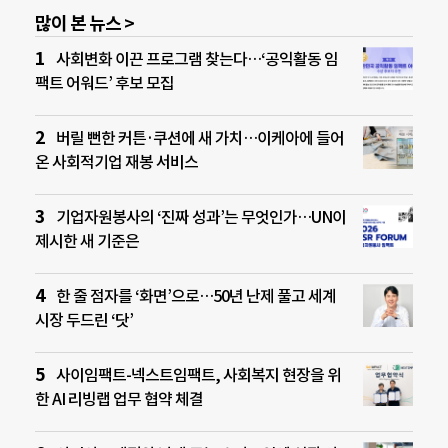
많이 본 뉴스 >
사회변화 이끈 프로그램 찾는다…‘공익활동 임
팩트 어워드’ 후보 모집
버릴 뻔한 커튼·쿠션에 새 가치…이케아에 들어
온 사회적기업 재봉 서비스
기업자원봉사의 ‘진짜 성과’는 무엇인가…UN이
제시한 새 기준은
한 줄 점자를 ‘화면’으로…50년 난제 풀고 세계
시장 두드린 ‘닷’
사이임팩트-넥스트임팩트, 사회복지 현장을 위
한 AI 리빙랩 업무 협약 체결