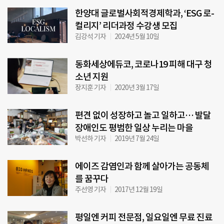
한양대 글로벌사회적경제학과, ‘ESG 로-
컬리지’ 리더과정 수강생 모집
김강석 기자
2024년 5월 10일
동화세상에듀코, 코로나19 피해 대구 청
소년 지원
장지훈 기자
2020년 3월 17일
편견 없이 성장하고 놀고 일하고… 발달
장애인도 평범한 일상 누리는 마을
박선하 기자
2019년 7월 24일
에이즈 감염인과 함께 살아가는 공동체
를 꿈꾸다
주선영 기자
2017년 12월 19일
평일엔 커피 전문점, 일요일엔 무료 진료