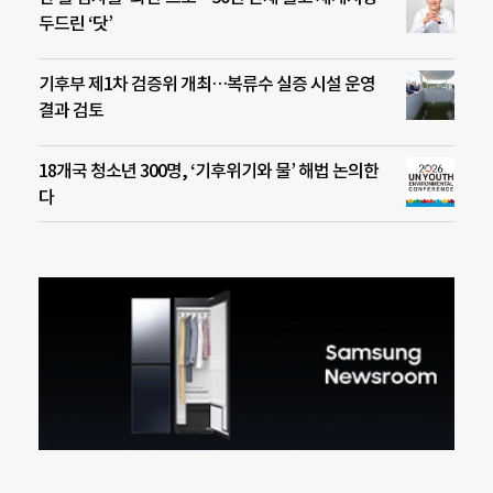
두드린 ‘닷’
기후부 제1차 검증위 개최…복류수 실증 시설 운영
결과 검토
18개국 청소년 300명, ‘기후위기와 물’ 해법 논의한
다