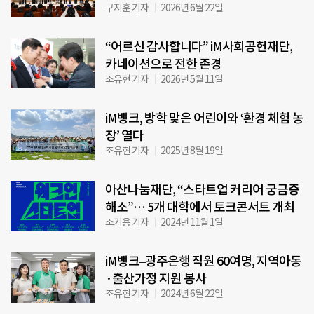
구지훈 기자
2026년 6월 22일
“어르신 감사합니다” iM사회공헌재단,
카네이션으로 전한 존경
조유현 기자
2026년 5월 11일
iM뱅크, 방학 맞은 어린이와 ‘환경 체험 농
장’ 열다
조유현 기자
2025년 8월 19일
아산나눔재단, “스타트업 커리어 궁금증
해소”… 5개 대학에서 토크콘서트 개최
조기용 기자
2024년 11월 1일
iM뱅크–광주은행 직원 60여명, 지역아동
·출산가정 지원 봉사
조유현 기자
2024년 6월 22일