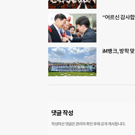
“어르신 감사합
iM뱅크, 방학 
댓글 작성