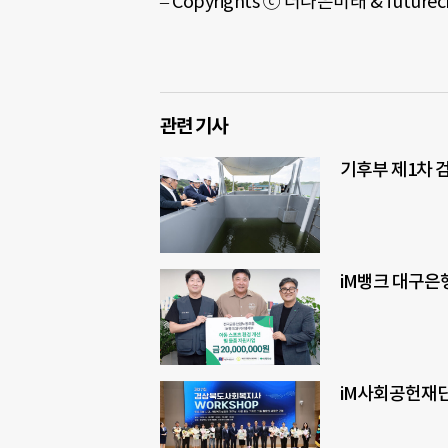
–
Copyrights
ⓒ 더나은미래
& future
관련 기사
기후부 제1차 
iM뱅크 대구은행
iM사회공헌재단