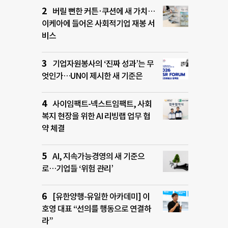
버릴 뻔한 커튼·쿠션에 새 가치…
이케아에 들어온 사회적기업 재봉 서
비스
기업자원봉사의 ‘진짜 성과’는 무
엇인가…UN이 제시한 새 기준은
사이임팩트-넥스트임팩트, 사회
복지 현장을 위한 AI 리빙랩 업무 협
약 체결
AI, 지속가능경영의 새 기준으
로…기업들 ‘위험 관리’
[유한양행-유일한 아카데미] 이
호영 대표 “선의를 행동으로 연결하
라”