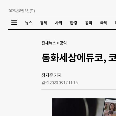
2026년 8월 8일(토)
뉴스
경제
사회
환경
공익
국제
전체뉴스
>
공익
동화세상에듀코, 코
장지훈 기자
입력 2020.03.17.
11:15