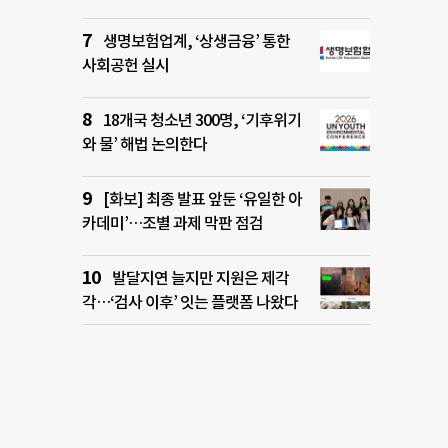
생명보험업계, ‘상생금융’ 통한
사회공헌 실시
18개국 청소년 300명, ‘기후위기
와 물’ 해법 논의한다
[화보] 최종 발표 앞둔 ‘유일한 아
카데미’…조별 과제 막판 점검
발달지연 늘지만 지원은 제각
각…‘검사 이후’ 잇는 플랫폼 나왔다