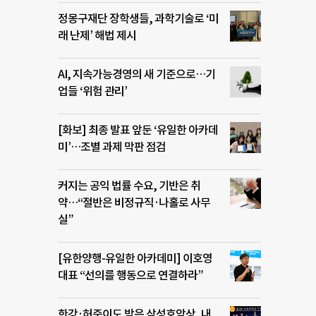
정몽구재단 장학생들, 과학기술로 ‘미
래 난제’ 해법 제시
AI, 지속가능경영의 새 기준으로…기
업들 ‘위험 관리’
[화보] 최종 발표 앞둔 ‘유일한 아카데
미’…조별 과제 막판 점검
커지는 공익 법률 수요, 기반은 취
약…“절반은 비정규직·나홀로 사무
실”
[유한양행-유일한 아카데미] 이호영
대표 “선의를 행동으로 연결하라”
한강·허준이도 받은 삼성호암상, 내