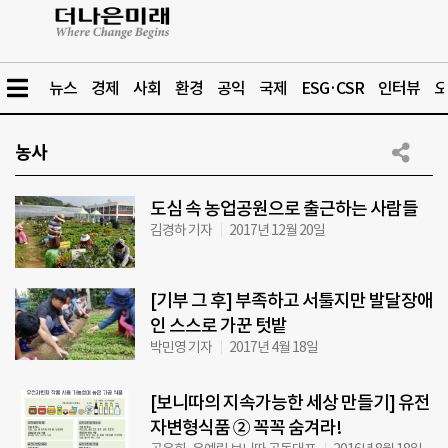
뉴스
경제
사회
환경
공익
국제
ESG·CSR
인터뷰
오
농사
도심 속 농업공원으로 출근하는 사람들
김경하 기자
2017년 12월 20일
[기부 그 후] 부족하고 서툴지만 발달장애
인 스스로 가꾼 텃밭
박민영 기자
2017년 4월 18일
[보니따의 지속가능한 세상 만들기] 유전
자변형식품 ② 꼭꼭 숨겨라!