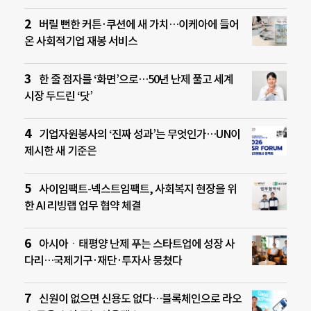
버릴 뻔한 커튼·쿠션에 새 가치…이케아에 들어
온 사회적기업 재봉 서비스
한 줄 점자를 ‘화면’으로…50년 난제 풀고 세계
시장 두드린 ‘닷’
기업자원봉사의 ‘진짜 성과’는 무엇인가…UN이
제시한 새 기준은
사이임팩트-넥스트임팩트, 사회복지 현장을 위
한 AI 리빙랩 업무 협약 체결
아시아ㆍ태평양 난제 푸는 스타트업에 성장 사
다리…국제기구·재단·투자사 뭉쳤다
신원이 없으면 신용도 없다…블록체인으로 라오