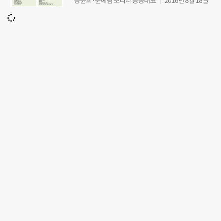
공윤희·윤예림 보니따 공동대표
2016년 8월 18일