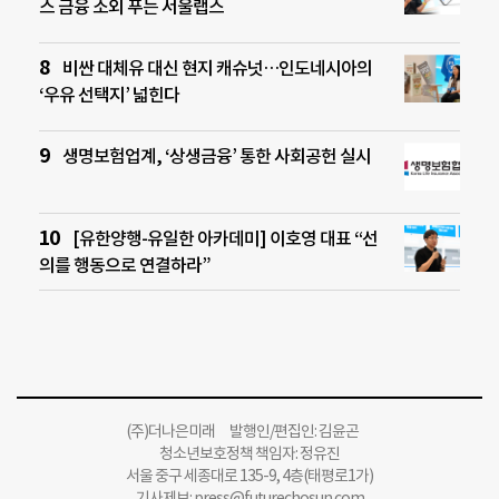
스 금융 소외 푸는 서울랩스
비싼 대체유 대신 현지 캐슈넛…인도네시아의
‘우유 선택지’ 넓힌다
생명보험업계, ‘상생금융’ 통한 사회공헌 실시
[유한양행-유일한 아카데미] 이호영 대표 “선
의를 행동으로 연결하라”
(주)더나은미래 발행인/편집인: 김윤곤
청소년보호정책 책임자: 정유진
서울 중구 세종대로 135-9, 4층(태평로1가)
기사제보:
press@futurechosun.com