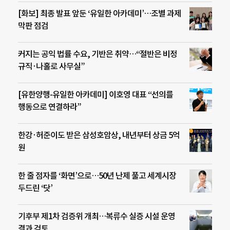
[화보] 최종 발표 앞둔 ‘유일한 아카데미’…조별 과제
막판 점검
커지는 공익 법률 수요, 기반은 취약…“절반은 비정
규직·나홀로 사무실”
[유한양행-유일한 아카데미] 이호영 대표 “선의를
행동으로 연결하라”
한강·허준이도 받은 삼성호암상, 내년부터 상금 5억
원
한 줄 점자를 ‘화면’으로…50년 난제 풀고 세계시장
두드린 ‘닷’
기후부 제1차 검증위 개최…복류수 실증 시설 운영
결과 검토