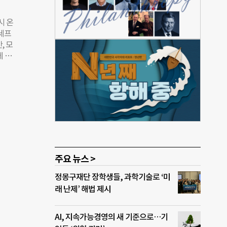
부동
운 참
시 온
기부
니세프
맞아
, 모
적인
에 모
 통
 것이
 ‘일
스가
역사적
 불과
고 있
었다가
자신의
대한
그동안
가 다
소셜
주요 뉴스 >
름다운
정몽구재단 장학생들, 과학기술로 ‘미
당하기
래 난제’ 해법 제시
문내
다.
교수
AI, 지속가능경영의 새 기준으로…기