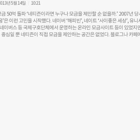
 및 식사 제공, 보청기·생수 등을 지원할 예정이다. iM사회공헌재단과 한국
013년 5월 14일
10:21
는 해피빈 더블기부사업은 이번에 100회째를 맞이했으며, 네티즌의 뜨거
금 50억 돌파 ‘네티즌이라면 누구나 모금을 제안할 순 없을까.’ 2007년 당
시작 2주일 만에 조기 목표 달성에 성공하며 참여형 사회공헌사업을 통한 
음’은 이런 고민을 시작했다. 네이버 ‘해피빈’, 네이트 ‘사이좋은 세상’, 유
앞장서 눈길을 끌었다. iM사회공헌재단 황병우 이사장은 “광복 80주년을 
네이버스 등 국제구호단체에서 운영하는 온라인 모금사이트 등이 있었지만
적인 참여로 의미 있는 성과를 이루게 됐으며, 보훈 대상자들에게도 실질
 중심일 뿐 네티즌이 직접 모금을 제안하는 공간은 없었다. 블로그나 카페
수 있게 돼 기쁘다”라며 “앞으로도 폭넓은 분야에서 참여형 사회공헌사업을
리고 계좌번호를 노출해 기부자를 끌어모으는 게 전부였다. 고민 끝에 나온
극 실천하겠다”라고 말했다. 한편, iM금융그룹은 올해 광복 80주년을 기념해
월 네티즌이 직접 모금을 진행하는 온라인 소셜모금 서비스 ‘희망해’다. 서비
화 확산을 위한 업무협약식’을 맺고 기부금을 전달했으며, 광복의 의미와 
 만인 지난 7일, 희망해 모금액이 50억원을 돌파했다. 2007년 3800만원에
 한 ‘어린이 미술 공모전’을 실시하는 등 다양한 사회공헌활동을 펼쳐나가
008년 5억원, 2009년 11억원, 2010년 19억원, 2011년 30억원으로 늘
도 확대해 나갈 예정이다. 조유현 더나은미래 기자
43억원을 돌파했다. 총 261만명이 참여, 최소 1원부터 최대 500만원까지 
과다. ‘희망해’를 통해 진행된 모금은 총 962개로, ‘우리이웃’ 및 ‘아동’에 
2%로 가장 많았다. ‘공익·사회’ 분야가 17%, ‘지구촌 나눔’이 13%였다. 
환경도 획기적으로 변했다. 소외계층 대상 모금에서 문화예술·창업 등 분야
순한 기부 중심에서 ‘소셜펀딩’까지 모금 방법도 확대됐다. 문화예술 전문 
텀블벅’과 ‘펀듀’, 공익 비영리단체 전문 소셜펀딩 사이트 ‘개미스폰서'(아
 생겨났고, 영화 ’26년’과 ‘또하나의 가족’이 소셜펀딩으로 제작비를 충
펀딩이 확산되면서, 다음 ‘희망해’는 네티즌이 응원댓글을 달거나 SNS 소
등의 활동을 하면 다음이 100원에서 1000원까지 지원하는 시스템이 도입됐
을 보여준 성공적인 모금사례도 많았다. 2008년 7월 9일 서경덕 성신여대 