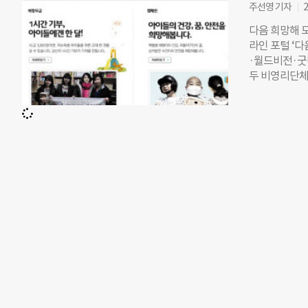
수리, 생필품
주선영 기자
2
산원이 진행하
다음 희망해 모
여로 캠페인 
라인 포털 ‘다
문화 확산에 
·월드비전·굿
네티즌의 적극
두 비영리단체
도움을 드릴 
금 이슈를 올
한 ESG를 적
2007년 12
상 속 보훈문
시작된 지 6년
가치를 주제로
하던 기부금은 2
으며, 앞으로
2012년에는 
돈을 기부한 결
모금이 각각 3
온라인 모금 
양해지고, 단
펀딩 사이트 ‘
재단)가 잇따라
도 했다. 소셜
기, 위젯달기 
‘네티즌의 힘’
와 가수