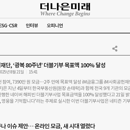
ESG·CSR
인터뷰
오피니언
재단, ‘광복 80주년’ 더블기부 목표액 100% 달성
025년 8월 21일
15:41
건 참여, 7390만 원 모금…2주 만에 목표액 달성 iM금융그룹 iM사회공헌재
우)은 지난 4일부터 한국부동산원(원장 손태락)과 함께 전국 9개 기관의 모
진행한 네이버 해피빈 더블기부사업 목표금액을 100% 달성했다고 21일 
80년, 영웅을 기억합니다’라는 주제로 실시한 이번 더블기부사업은 네티즌 기
칭 후원하는 기부프로그램으로, 이번 사업을 위해 전국 사회복지시설 및 관
모금함이 만들어졌으며, 8394건의 네티즌 기부가 모여 모금함 모두 목표금
번 목표 달성으로 총 7390여만 원의 기부금이 조성됐으며, 독립유공자와 순
나 이슈 제안… 온라인 모금, 새 시대 열렸다
에티오피아 참전용사, 폭염 속 국방의 책임을 다하고 있는 국군장병 등을 위해