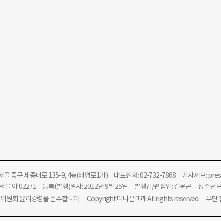
울 중구 세종대로 135-9, 4층(태평로1가) 대표전화: 02-732-7868 기사제보:
pre
울 아 02271 등록(발행)일자: 2012년 9월 25일 발행인/편집인: 김윤곤 청소년
위원회 윤리강령을 준수합니다.
Copyright 더나은미래 All rights reserved. 무