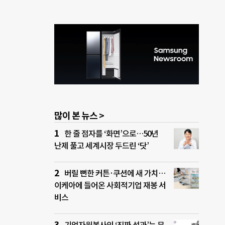
많이 본 뉴스 >
한 줄 점자를 ‘화면’으로…50년
난제 풀고 세계시장 두드린 ‘닷’
버릴 뻔한 커튼·쿠션에 새 가치…
이케아에 들어온 사회적기업 재봉 서
비스