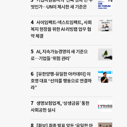
기업자원봉사의 ‘진짜 성과’는 무
엇인가…UN이 제시한 새 기준은
사이임팩트-넥스트임팩트, 사회
복지 현장을 위한 AI 리빙랩 업무 협
약 체결
AI, 지속가능경영의 새 기준으
로…기업들 ‘위험 관리’
[유한양행-유일한 아카데미] 이
호영 대표 “선의를 행동으로 연결하
라”
생명보험업계, ‘상생금융’ 통한
사회공헌 실시
[화보] 최종 발표 앞둔 ‘유일한 아