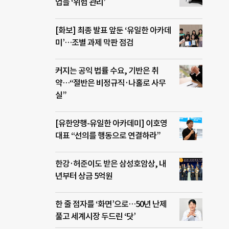
업들 ‘위험 관리’
[화보] 최종 발표 앞둔 ‘유일한 아카데
미’…조별 과제 막판 점검
커지는 공익 법률 수요, 기반은 취
약…“절반은 비정규직·나홀로 사무
실”
[유한양행-유일한 아카데미] 이호영
대표 “선의를 행동으로 연결하라”
한강·허준이도 받은 삼성호암상, 내
년부터 상금 5억원
한 줄 점자를 ‘화면’으로…50년 난제
풀고 세계시장 두드린 ‘닷’