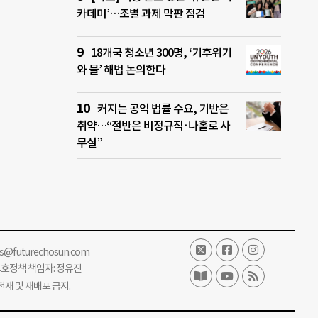
카데미’…조별 과제 막판 점검
18개국 청소년 300명, ‘기후위기
와 물’ 해법 논의한다
커지는 공익 법률 수요, 기반은
취약…“절반은 비정규직·나홀로 사
무실”
ss@futurechosun.com
보호정책 책임자: 정유진
단 전재 및 재배포 금지.