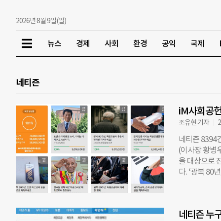
2026년 8월 9일(일)
뉴스
경제
사회
환경
공익
국제
네티즌
iM사회공헌
조유현 기자
2
네티즌 8394
(이사장 황병
을 대상으로 
다. ‘광복 
큼 기업이 매
체 9개소에 
달성했다. 이
네티즌 누구
경 유가족, 