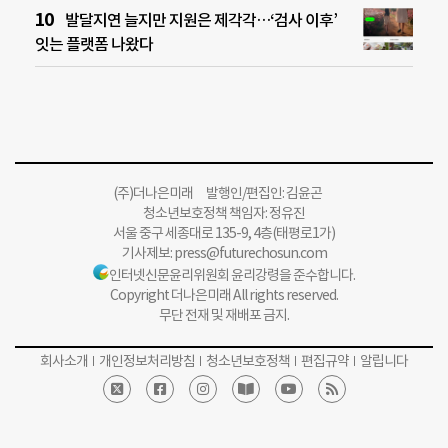
발달지연 늘지만 지원은 제각각…‘검사 이후’
잇는 플랫폼 나왔다
(주)더나은미래 발행인/편집인: 김윤곤
청소년보호정책 책임자: 정유진
서울 중구 세종대로 135-9, 4층(태평로1가)
기사제보:
press@futurechosun.com
인터넷신문윤리위원회 윤리강령을 준수합니다.
Copyright 더나은미래 All rights reserved.
무단 전재 및 재배포 금지.
회사소개
개인정보처리방침
청소년보호정책
편집규약
알립니다