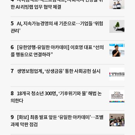
한 AI 리빙랩 업무 협약 체결
AI, 지속가능경영의 새 기준으로…기업들 ‘위험
관리’
[유한양행-유일한 아카데미] 이호영 대표 “선의
를 행동으로 연결하라”
생명보험업계, ‘상생금융’ 통한 사회공헌 실시
18개국 청소년 300명, ‘기후위기와 물’ 해법 논
의한다
[화보] 최종 발표 앞둔 ‘유일한 아카데미’…조별
과제 막판 점검