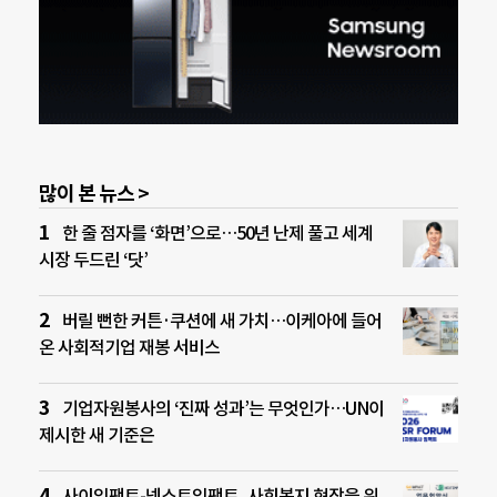
많이 본 뉴스 >
한 줄 점자를 ‘화면’으로…50년 난제 풀고 세계
시장 두드린 ‘닷’
버릴 뻔한 커튼·쿠션에 새 가치…이케아에 들어
온 사회적기업 재봉 서비스
기업자원봉사의 ‘진짜 성과’는 무엇인가…UN이
제시한 새 기준은
사이임팩트-넥스트임팩트, 사회복지 현장을 위