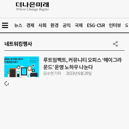
뉴스
경제
사회
환경
공익
국제
ESG·CSR
인터뷰
오
네트워킹행사
루트임팩트, 커뮤니티 오피스 ‘헤이그라
운드’ 운영 노하우 나눈다
김수연 기자
2023년 6월 29일