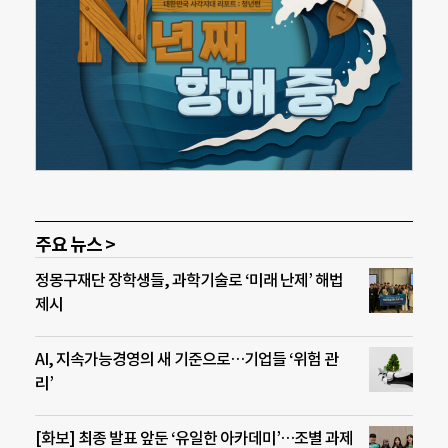
주요 뉴스 >
정몽구재단 장학생들, 과학기술로 ‘미래 난제’ 해법
제시
AI, 지속가능경영의 새 기준으로…기업들 ‘위험 관
리’
[화보] 최종 발표 앞둔 ‘유일한 아카데미’…조별 과제