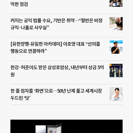
막판 점검
커지는 공익 법률 수요, 기반은 취약…“절반은 비정
규직·나홀로 사무실”
[유한양행-유일한 아카데미] 이호영 대표 “선의를
행동으로 연결하라”
한강·허준이도 받은 삼성호암상, 내년부터 상금 5억
원
한 줄 점자를 ‘화면’으로…50년 난제 풀고 세계시장
두드린 ‘닷’