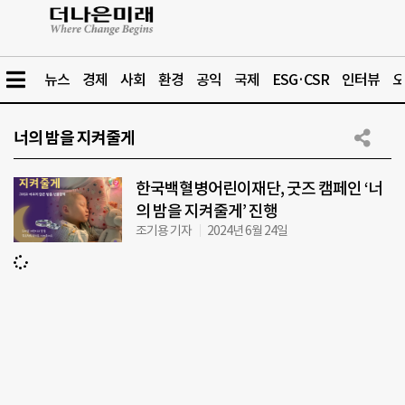
뉴스
경제
사회
환경
공익
국제
ESG·CSR
인터뷰
오
너의 밤을 지켜줄게
한국백혈병어린이재단, 굿즈 캠페인 ‘너
의 밤을 지켜줄게’ 진행
조기용 기자
2024년 6월 24일