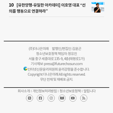
[유한양행-유일한 아카데미] 이호영 대표 “선
의를 행동으로 연결하라”
(주)더나은미래 발행인/편집인: 김윤곤
청소년보호정책 책임자: 정유진
서울 중구 세종대로 135-9, 4층(태평로1가)
기사제보:
press@futurechosun.com
인터넷신문윤리위원회 윤리강령을 준수합니다.
Copyright 더나은미래 All rights reserved.
무단 전재 및 재배포 금지.
회사소개
개인정보처리방침
청소년보호정책
알립니다