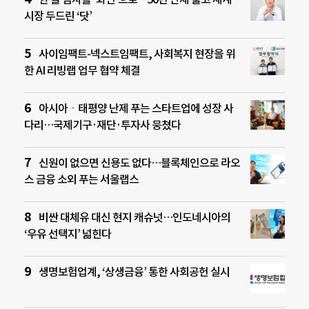
시장 두드린 ‘닷’
사이임팩트-넥스트임팩트, 사회복지 현장을 위
한 AI 리빙랩 업무 협약 체결
아시아ㆍ태평양 난제 푸는 스타트업에 성장 사
다리…국제기구·재단·투자사 뭉쳤다
신원이 없으면 신용도 없다…블록체인으로 라오
스 금융 소외 푸는 서울랩스
비싼 대체유 대신 현지 캐슈넛…인도네시아의
‘우유 선택지’ 넓힌다
생명보험업계, ‘상생금융’ 통한 사회공헌 실시