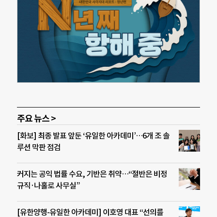
주요 뉴스 >
[화보] 최종 발표 앞둔 ‘유일한 아카데미’…6개 조 솔
루션 막판 점검
커지는 공익 법률 수요, 기반은 취약…“절반은 비정
규직·나홀로 사무실”
[유한양행-유일한 아카데미] 이호영 대표 “선의를