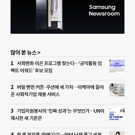
많이 본 뉴스 >
사회변화 이끈 프로그램 찾는다…‘공익활동 임
팩트 어워드’ 후보 모집
버릴 뻔한 커튼·쿠션에 새 가치…이케아에 들어
온 사회적기업 재봉 서비스
기업자원봉사의 ‘진짜 성과’는 무엇인가…UN이
제시한 새 기준은
한 줄 점자를 ‘화면’으로…50년 난제 풀고 세계