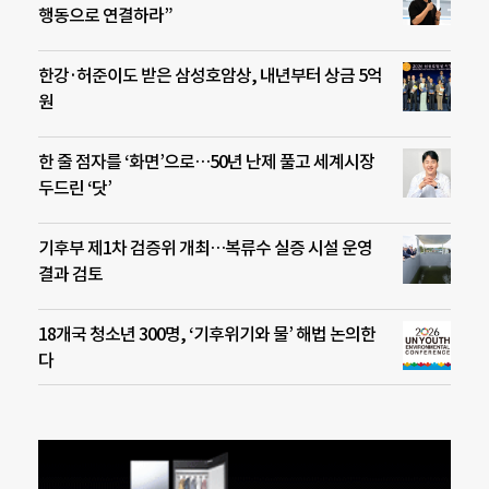
행동으로 연결하라”
한강·허준이도 받은 삼성호암상, 내년부터 상금 5억
원
한 줄 점자를 ‘화면’으로…50년 난제 풀고 세계시장
두드린 ‘닷’
기후부 제1차 검증위 개최…복류수 실증 시설 운영
결과 검토
18개국 청소년 300명, ‘기후위기와 물’ 해법 논의한
다