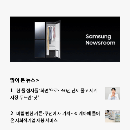
많이 본 뉴스 >
한 줄 점자를 ‘화면’으로…50년 난제 풀고 세계
시장 두드린 ‘닷’
버릴 뻔한 커튼·쿠션에 새 가치…이케아에 들어
온 사회적기업 재봉 서비스