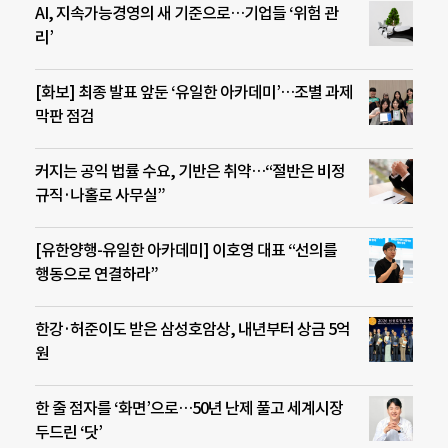
AI, 지속가능경영의 새 기준으로…기업들 ‘위험 관
리’
[화보] 최종 발표 앞둔 ‘유일한 아카데미’…조별 과제
막판 점검
커지는 공익 법률 수요, 기반은 취약…“절반은 비정
규직·나홀로 사무실”
[유한양행-유일한 아카데미] 이호영 대표 “선의를
행동으로 연결하라”
한강·허준이도 받은 삼성호암상, 내년부터 상금 5억
원
한 줄 점자를 ‘화면’으로…50년 난제 풀고 세계시장
두드린 ‘닷’