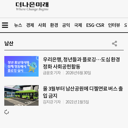
뉴스
경제
사회
환경
공익
국제
ESG·CSR
인터뷰
오
남산
우리은행, 청년들과 플로깅…도심 환경
정화 사회공헌활동
금윤호 기자
2026년 6월 30일
올 3월부터 남산공원에 디젤연료 버스 출
입 금지
김지강 기자
2021년 1월 5일