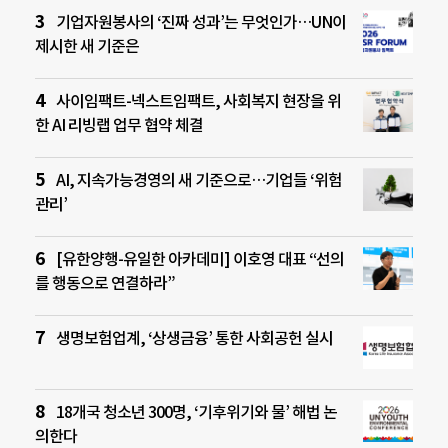
기업자원봉사의 ‘진짜 성과’는 무엇인가…UN이
제시한 새 기준은
사이임팩트-넥스트임팩트, 사회복지 현장을 위
한 AI 리빙랩 업무 협약 체결
AI, 지속가능경영의 새 기준으로…기업들 ‘위험
관리’
[유한양행-유일한 아카데미] 이호영 대표 “선의
를 행동으로 연결하라”
생명보험업계, ‘상생금융’ 통한 사회공헌 실시
18개국 청소년 300명, ‘기후위기와 물’ 해법 논
의한다