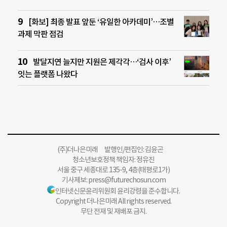
[화보] 최종 발표 앞둔 ‘유일한 아카데미’…조별
과제 막판 점검
발달지연 늘지만 지원은 제각각…‘검사 이후’
잇는 플랫폼 나왔다
(주)더나은미래 발행인/편집인: 김윤곤
청소년보호정책 책임자: 정유진
서울 중구 세종대로 135-9, 4층(태평로1가)
기사제보:
press@futurechosun.com
인터넷신문윤리위원회 윤리강령을 준수합니다.
Copyright 더나은미래 All rights reserved.
무단 전재 및 재배포 금지.