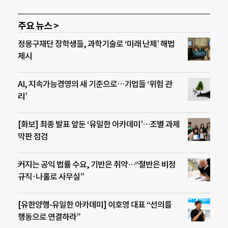
주요 뉴스 >
정몽구재단 장학생들, 과학기술로 ‘미래 난제’ 해법
제시
AI, 지속가능경영의 새 기준으로…기업들 ‘위험 관
리’
[화보] 최종 발표 앞둔 ‘유일한 아카데미’…조별 과제
막판 점검
커지는 공익 법률 수요, 기반은 취약…“절반은 비정
규직·나홀로 사무실”
[유한양행-유일한 아카데미] 이호영 대표 “선의를
행동으로 연결하라”