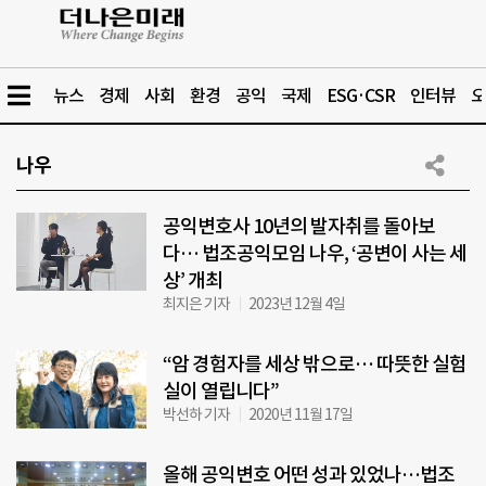
뉴스
경제
사회
환경
공익
국제
ESG·CSR
인터뷰
오
나우
공익변호사 10년의 발자취를 돌아보
다… 법조공익모임 나우, ‘공변이 사는 세
상’ 개최
최지은 기자
2023년 12월 4일
“암 경험자를 세상 밖으로… 따뜻한 실험
실이 열립니다”
박선하 기자
2020년 11월 17일
올해 공익변호 어떤 성과 있었나…법조