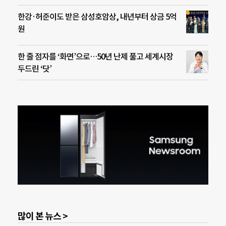
한강·허준이도 받은 삼성호암상, 내년부터 상금 5억
원
한 줄 점자를 ‘화면’으로…50년 난제 풀고 세계시장
두드린 ‘닷’
많이 본 뉴스 >