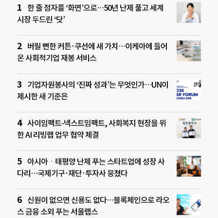
한 줄 점자를 ‘화면’으로…50년 난제 풀고 세계
시장 두드린 ‘닷’
버릴 뻔한 커튼·쿠션에 새 가치…이케아에 들어
온 사회적기업 재봉 서비스
기업자원봉사의 ‘진짜 성과’는 무엇인가…UN이
제시한 새 기준은
사이임팩트-넥스트임팩트, 사회복지 현장을 위
한 AI 리빙랩 업무 협약 체결
아시아ㆍ태평양 난제 푸는 스타트업에 성장 사
다리…국제기구·재단·투자사 뭉쳤다
신원이 없으면 신용도 없다…블록체인으로 라오
스 금융 소외 푸는 서울랩스