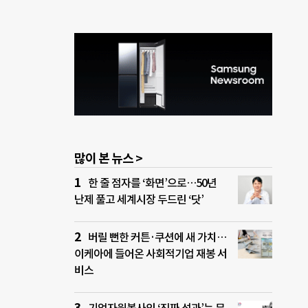
많이 본 뉴스 >
한 줄 점자를 ‘화면’으로…50년
난제 풀고 세계시장 두드린 ‘닷’
버릴 뻔한 커튼·쿠션에 새 가치…
이케아에 들어온 사회적기업 재봉 서
비스