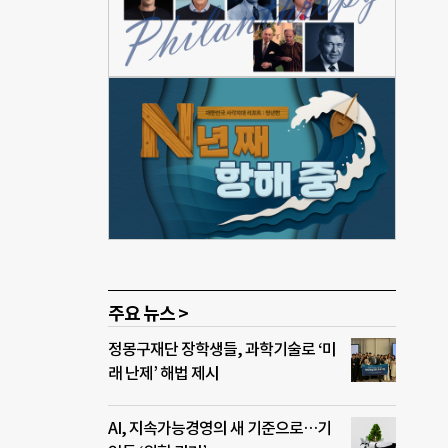
 이
초기창
서 가
사 게
 ▲슬
사
통해
 창
네트
이치
벤처
 제
주요 뉴스 >
정몽구재단 장학생들, 과학기술로 ‘미
래 난제’ 해법 제시
AI, 지속가능경영의 새 기준으로…기