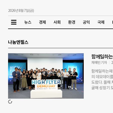
2026년 8월 7일(금)
뉴스
경제
사회
환경
공익
국제
나눔엔젤스
함께일하는
채예빈 기자
2
함께일하는재단
의 데모데이를
도왔다. 올해
굴해 성장기 
의 기회도 준
Business 
올해 초 38
통해 12팀을