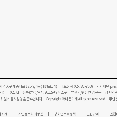
울 중구 세종대로 135-9, 4층(태평로1가) 대표전화: 02-732-7868 기사제보:
pre
울 아 02271 등록(발행)일자: 2012년 9월 25일 발행인/편집인: 김윤곤 청소년
위원회 윤리강령을 준수합니다.
Copyright 더나은미래 All rights reserved. 무
사소개
개인정보처리방침
청소년보호정책
편집규약
알립