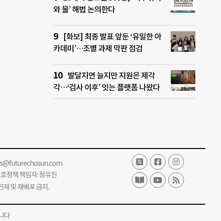
와 물’ 해법 논의한다
[화보] 최종 발표 앞둔 ‘유일한 아
카데미’…조별 과제 막판 점검
발달지연 늘지만 지원은 제각
각…‘검사 이후’ 잇는 플랫폼 나왔다
ss@futurechosun.com
보호정책 책임자: 정유진
단 전재 및 재배포 금지.
니다