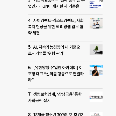
기업자원봉사의 ‘진짜 성과’는 무
엇인가…UN이 제시한 새 기준은
사이임팩트-넥스트임팩트, 사회
복지 현장을 위한 AI 리빙랩 업무 협
약 체결
AI, 지속가능경영의 새 기준으
로…기업들 ‘위험 관리’
[유한양행-유일한 아카데미] 이
호영 대표 “선의를 행동으로 연결하
라”
생명보험업계, ‘상생금융’ 통한
사회공헌 실시
18개국 청소년 300명, ‘기후위기