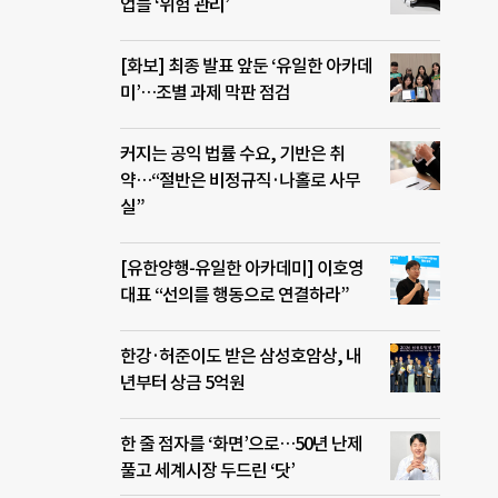
업들 ‘위험 관리’
[화보] 최종 발표 앞둔 ‘유일한 아카데
미’…조별 과제 막판 점검
커지는 공익 법률 수요, 기반은 취
약…“절반은 비정규직·나홀로 사무
실”
[유한양행-유일한 아카데미] 이호영
대표 “선의를 행동으로 연결하라”
한강·허준이도 받은 삼성호암상, 내
년부터 상금 5억원
한 줄 점자를 ‘화면’으로…50년 난제
풀고 세계시장 두드린 ‘닷’