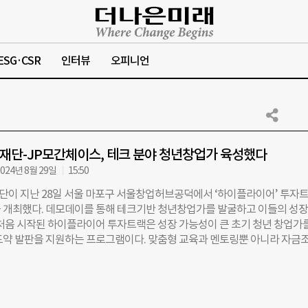
ESG·CSR
인터뷰
오피니언
재단-JP모간체이스, 테크 분야 청년창업가 육성했다
024년 8월 29일
15:50
이 지난 28일 서울 마포구 서울창업허브공덕에서 ‘하이플라이어’ 투자
 개최했다. 데모데이를 통해 테크기반 청년창업가를 발굴하고 이들의 성
 처음 시작된 하이플라이어 투자트랙은 성장 가능성이 큰 초기 청년 창업가
도약 발판을 지원하는 프로그램이다. 맞춤형 교육과 멘토링뿐 아니라 자금
다. 글로벌 금융기업 JP모간체이스와 영국의 청년창업지원기관 Youth
International(YBI), 함께일하는재단이 함께 주관한다. 하이플라이어 투자트
개 기업을 선발해 공통교육과 멘토링, 네트워킹을 진행했다. 데모데이 진출심
 선발, IR데모데이 진출권과 함께 IR 심화교육과 디자인·스피치 컨설팅을 