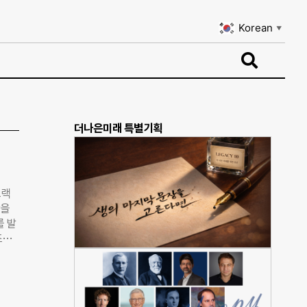
Korean
▼
Korean
▼
더나은미래 특별기획
트랙
장을
를 발
조달
랙은
사를
지원했