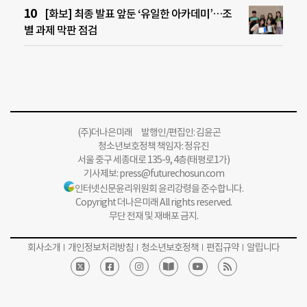
[화보] 최종 발표 앞둔 ‘유일한 아카데미’…조
별 과제 막판 점검
(주)더나은미래 발행인/편집인: 김윤곤
청소년보호정책 책임자: 정유진
서울 중구 세종대로 135-9, 4층(태평로1가)
기사제보:
press@futurechosun.com
인터넷신문윤리위원회 윤리강령을 준수합니다.
Copyright 더나은미래 All rights reserved.
무단 전재 및 재배포 금지.
회사소개
개인정보처리방침
청소년보호정책
편집규약
알립니다