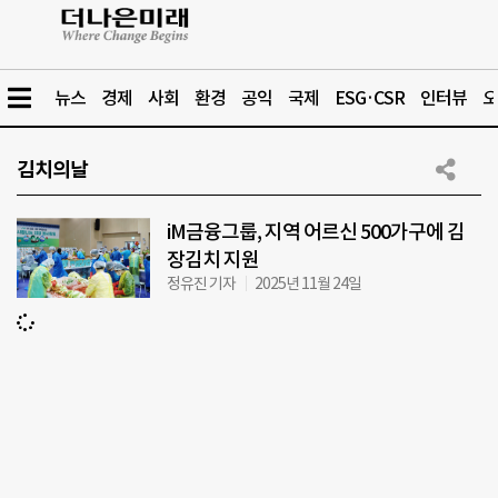
뉴스
경제
사회
환경
공익
국제
ESG·CSR
인터뷰
오
김치의날
iM금융그룹, 지역 어르신 500가구에 김
장김치 지원
정유진 기자
2025년 11월 24일