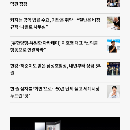
막판 점검
커지는 공익 법률 수요, 기반은 취약…“절반은 비정
규직·나홀로 사무실”
[유한양행-유일한 아카데미] 이호영 대표 “선의를
행동으로 연결하라”
한강·허준이도 받은 삼성호암상, 내년부터 상금 5억
원
한 줄 점자를 ‘화면’으로…50년 난제 풀고 세계시장
두드린 ‘닷’