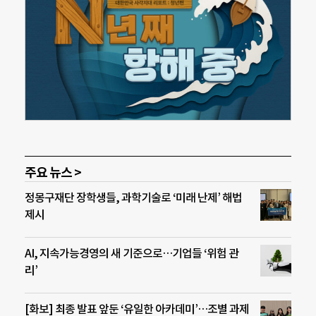
주요 뉴스 >
정몽구재단 장학생들, 과학기술로 ‘미래 난제’ 해법
제시
AI, 지속가능경영의 새 기준으로…기업들 ‘위험 관
리’
[화보] 최종 발표 앞둔 ‘유일한 아카데미’…조별 과제