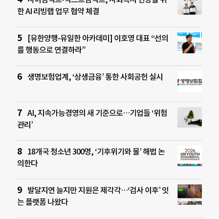
한 AI 리빙랩 업무 협약 체결
[유한양행-유일한 아카데미] 이호영 대표 “선의
를 행동으로 연결하라”
생명보험업계, ‘상생금융’ 통한 사회공헌 실시
AI, 지속가능경영의 새 기준으로…기업들 ‘위험
관리’
18개국 청소년 300명, ‘기후위기와 물’ 해법 논
의한다
발달지연 늘지만 지원은 제각각…‘검사 이후’ 잇
는 플랫폼 나왔다