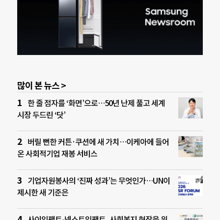
많이 본 뉴스 >
한 줄 점자를 ‘화면’으로…50년 난제 풀고 세계
시장 두드린 ‘닷’
버릴 뻔한 커튼·쿠션에 새 가치…이케아에 들어
온 사회적기업 재봉 서비스
기업자원봉사의 ‘진짜 성과’는 무엇인가…UN이
제시한 새 기준은
사이임팩트-넥스트임팩트, 사회복지 현장을 위