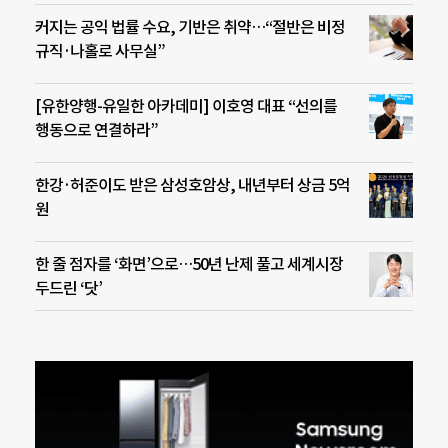
커지는 공익 법률 수요, 기반은 취약…“절반은 비정
규직·나홀로 사무실”
[유한양행-유일한 아카데미] 이호영 대표 “선의를
행동으로 연결하라”
한강·허준이도 받은 삼성호암상, 내년부터 상금 5억
원
한 줄 점자를 ‘화면’으로…50년 난제 풀고 세계시장
두드린 ‘닷’