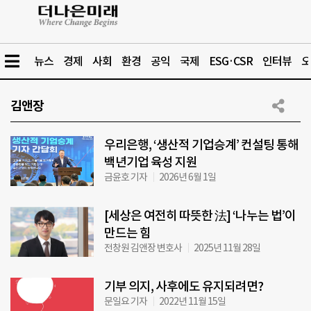
뉴스
경제
사회
환경
공익
국제
ESG·CSR
인터뷰
오
김앤장
우리은행, ‘생산적 기업승계’ 컨설팅 통해
백년기업 육성 지원
금윤호 기자
2026년 6월 1일
[세상은 여전히 따뜻한 法] ‘나누는 법’이
만드는 힘
전창원 김앤장 변호사
2025년 11월 28일
기부 의지, 사후에도 유지되려면?
문일요 기자
2022년 11월 15일