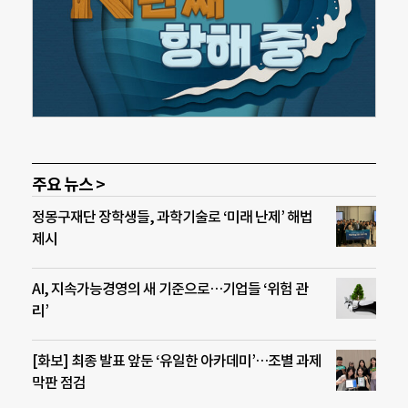
주요 뉴스 >
정몽구재단 장학생들, 과학기술로 ‘미래 난제’ 해법
제시
AI, 지속가능경영의 새 기준으로…기업들 ‘위험 관
리’
[화보] 최종 발표 앞둔 ‘유일한 아카데미’…조별 과제
막판 점검