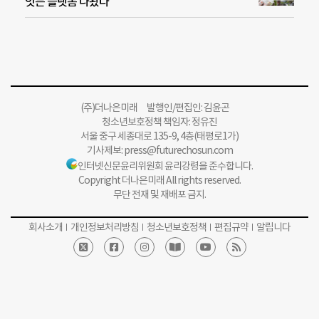
잇는 플랫폼 나왔다
(주)더나은미래 발행인/편집인: 김윤곤
청소년보호정책 책임자: 정유진
서울 중구 세종대로 135-9, 4층(태평로1가)
기사제보:
press@futurechosun.com
인터넷신문윤리위원회 윤리강령을 준수합니다.
Copyright 더나은미래 All rights reserved.
무단 전재 및 재배포 금지.
회사소개
개인정보처리방침
청소년보호정책
편집규약
알립니다