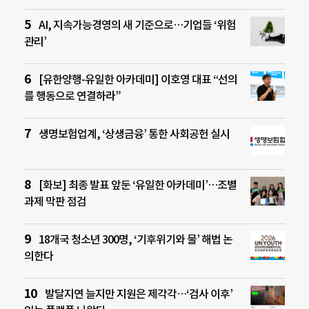
AI, 지속가능경영의 새 기준으로…기업들 ‘위험
관리’
[유한양행-유일한 아카데미] 이호영 대표 “선의
를 행동으로 연결하라”
생명보험업계, ‘상생금융’ 통한 사회공헌 실시
[화보] 최종 발표 앞둔 ‘유일한 아카데미’…조별
과제 막판 점검
18개국 청소년 300명, ‘기후위기와 물’ 해법 논
의한다
발달지연 늘지만 지원은 제각각…‘검사 이후’