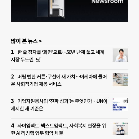
많이 본 뉴스 >
한 줄 점자를 ‘화면’으로…50년 난제 풀고 세계
시장 두드린 ‘닷’
버릴 뻔한 커튼·쿠션에 새 가치…이케아에 들어
온 사회적기업 재봉 서비스
기업자원봉사의 ‘진짜 성과’는 무엇인가…UN이
제시한 새 기준은
사이임팩트-넥스트임팩트, 사회복지 현장을 위
한 AI 리빙랩 업무 협약 체결