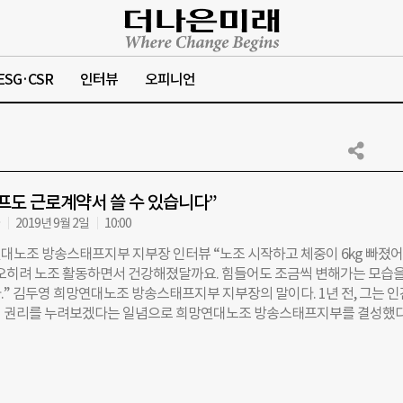
ESG·CSR
인터뷰
오피니언
프도 근로계약서 쓸 수 있습니다”
자
2019년 9월 2일
10:00
대노조 방송스태프지부 지부장 인터뷰 “노조 시작하고 체중이 6kg 빠졌어
 오히려 노조 활동하면서 건강해졌달까요. 힘들어도 조금씩 변해가는 모습을
.” 김두영 희망연대노조 방송스태프지부 지부장의 말이다. 1년 전, 그는 
 권리를 누려보겠다는 일념으로 희망연대노조 방송스태프지부를 결성했다
지부는 출범 1주년을 맞았다. 이날 국회의원회관 제1 소회의실에서 열린 ‘희
송스태프지부 1주년 출범 기념식’에는 다양한 단체와 정부 부처관계자, 
자 등이 참여했다. 기념식이 끝난 뒤 김 지부장을 만나 방송 노동환경에 대해
 방송 스태프, 지난해 하루 평균 20.4시간 근무 “지부 활동 전에는 노조 