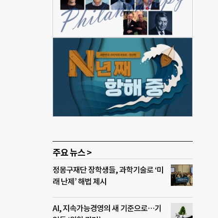
크게
 여건
다는
 조직
는 창
부장
태프
 조사
로 과
.”
주요 뉴스 >
정몽구재단 장학생들, 과학기술로 ‘미
래 난제’ 해법 제시
AI, 지속가능경영의 새 기준으로…기