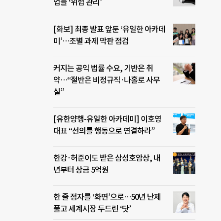
업들 ‘위험 관리’
[화보] 최종 발표 앞둔 ‘유일한 아카데
미’…조별 과제 막판 점검
커지는 공익 법률 수요, 기반은 취
약…“절반은 비정규직·나홀로 사무
실”
[유한양행-유일한 아카데미] 이호영
대표 “선의를 행동으로 연결하라”
한강·허준이도 받은 삼성호암상, 내
년부터 상금 5억원
한 줄 점자를 ‘화면’으로…50년 난제
풀고 세계시장 두드린 ‘닷’