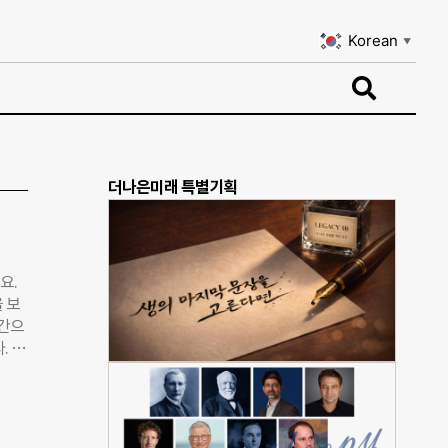
Korean
▼
Korean
▼
더나은미래 특별기획
요.
 보
인간으
. 올
망연
국회의
 이
경험이