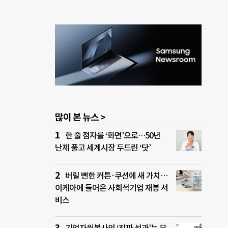
많이 본 뉴스 >
한 줄 점자를 ‘화면’으로…50년
난제 풀고 세계시장 두드린 ‘닷’
버릴 뻔한 커튼·쿠션에 새 가치…
이케아에 들어온 사회적기업 재봉 서
비스