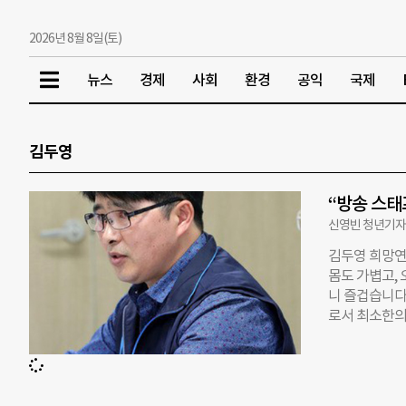
2026년 8월 8일(토)
뉴스
경제
사회
환경
공익
국제
김두영
“방송 스태
신영빈 청년기
김두영 희망연
몸도 가볍고,
니 즐겁습니다
로서 최소한의
해 7월 4일 
대노동조합 방
원, 방송 종사
야기를 나눴다.