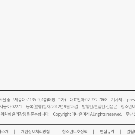
울 중구 세종대로 135-9, 4층(태평로1가) 대표전화: 02-732-7868 기사제보:
pre
울 아 02271 등록(발행)일자: 2012년 9월 25일 발행인/편집인: 김윤곤 청소년
위원회 윤리강령을 준수합니다.
Copyright 더나은미래 All rights reserved. 무
사소개
개인정보처리방침
청소년보호정책
편집규약
알립