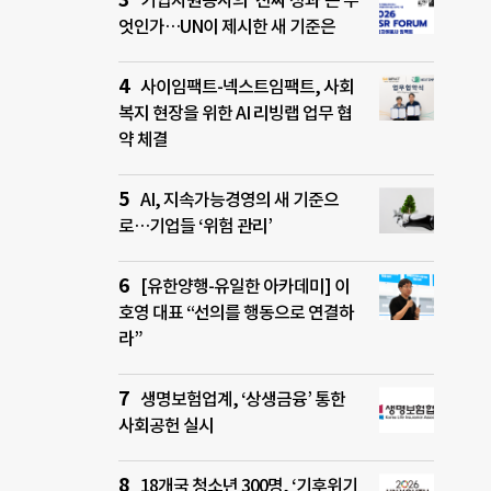
기업자원봉사의 ‘진짜 성과’는 무
엇인가…UN이 제시한 새 기준은
사이임팩트-넥스트임팩트, 사회
복지 현장을 위한 AI 리빙랩 업무 협
약 체결
AI, 지속가능경영의 새 기준으
로…기업들 ‘위험 관리’
[유한양행-유일한 아카데미] 이
호영 대표 “선의를 행동으로 연결하
라”
생명보험업계, ‘상생금융’ 통한
사회공헌 실시
18개국 청소년 300명, ‘기후위기