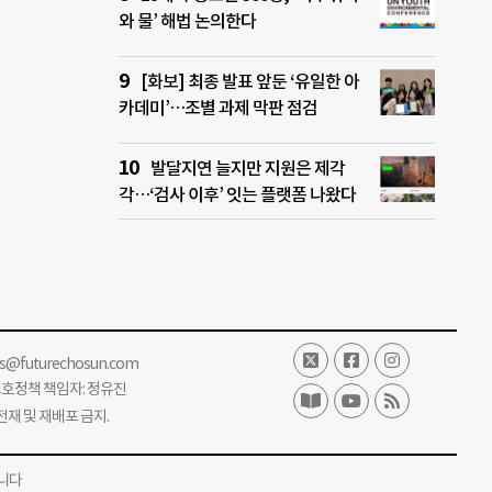
와 물’ 해법 논의한다
[화보] 최종 발표 앞둔 ‘유일한 아
카데미’…조별 과제 막판 점검
발달지연 늘지만 지원은 제각
각…‘검사 이후’ 잇는 플랫폼 나왔다
ss@futurechosun.com
보호정책 책임자: 정유진
단 전재 및 재배포 금지.
니다