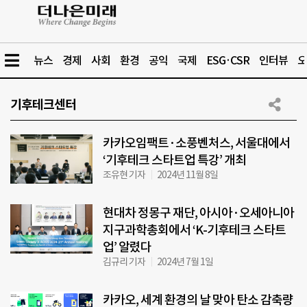
뉴스
경제
사회
환경
공익
국제
ESG·CSR
인터뷰
오
기후테크센터
카카오임팩트·소풍벤처스, 서울대에서
‘기후테크 스타트업 특강’ 개최
조유현 기자
2024년 11월 8일
현대차 정몽구 재단, 아시아·오세아니아
지구과학총회에서 ‘K-기후테크 스타트
업’ 알렸다
김규리 기자
2024년 7월 1일
카카오, 세계 환경의 날 맞아 탄소 감축량