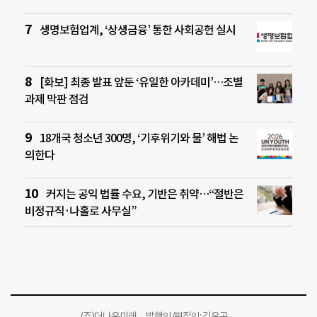
생명보험업계, ‘상생금융’ 통한 사회공헌 실시
[화보] 최종 발표 앞둔 ‘유일한 아카데미’…조별
과제 막판 점검
18개국 청소년 300명, ‘기후위기와 물’ 해법 논
의한다
커지는 공익 법률 수요, 기반은 취약…“절반은
비정규직·나홀로 사무실”
(주)더나은미래 발행인/편집인: 김윤곤