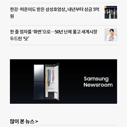
한강·허준이도 받은 삼성호암상, 내년부터 상금 5억
원
한 줄 점자를 ‘화면’으로…50년 난제 풀고 세계시장
두드린 ‘닷’
많이 본 뉴스 >