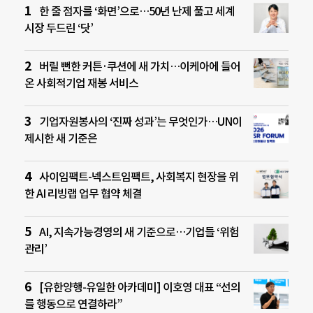
한 줄 점자를 ‘화면’으로…50년 난제 풀고 세계
시장 두드린 ‘닷’
버릴 뻔한 커튼·쿠션에 새 가치…이케아에 들어
온 사회적기업 재봉 서비스
기업자원봉사의 ‘진짜 성과’는 무엇인가…UN이
제시한 새 기준은
사이임팩트-넥스트임팩트, 사회복지 현장을 위
한 AI 리빙랩 업무 협약 체결
AI, 지속가능경영의 새 기준으로…기업들 ‘위험
관리’
[유한양행-유일한 아카데미] 이호영 대표 “선의
를 행동으로 연결하라”