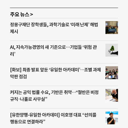
주요 뉴스 >
정몽구재단 장학생들, 과학기술로 ‘미래 난제’ 해법
제시
AI, 지속가능경영의 새 기준으로…기업들 ‘위험 관
리’
[화보] 최종 발표 앞둔 ‘유일한 아카데미’…조별 과제
막판 점검
커지는 공익 법률 수요, 기반은 취약…“절반은 비정
규직·나홀로 사무실”
[유한양행-유일한 아카데미] 이호영 대표 “선의를
행동으로 연결하라”