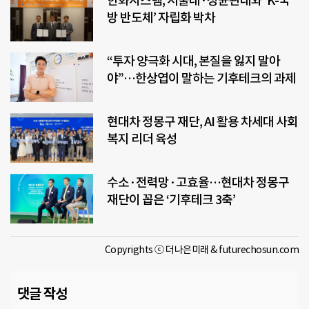
한화시스템, 서울대·성균관대와 ‘K-국
방 반도체’ 자립화 박차
“투자 양극화 시대, 본질을 잃지 말아
야”…한상엽이 말하는 기후테크의 과제
현대차 정몽구 재단, AI 활용 차세대 사회
복지 리더 육성
수소·전력망·고효율…현대차 정몽구
재단이 꼽은 ‘기후테크 3축’
Copyrights ⓒ 더나은미래 & futurechosun.com
댓글 작성