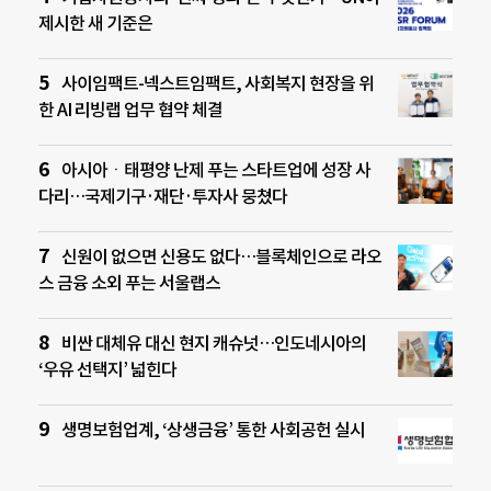
제시한 새 기준은
사이임팩트-넥스트임팩트, 사회복지 현장을 위
한 AI 리빙랩 업무 협약 체결
아시아ㆍ태평양 난제 푸는 스타트업에 성장 사
다리…국제기구·재단·투자사 뭉쳤다
신원이 없으면 신용도 없다…블록체인으로 라오
스 금융 소외 푸는 서울랩스
비싼 대체유 대신 현지 캐슈넛…인도네시아의
‘우유 선택지’ 넓힌다
생명보험업계, ‘상생금융’ 통한 사회공헌 실시