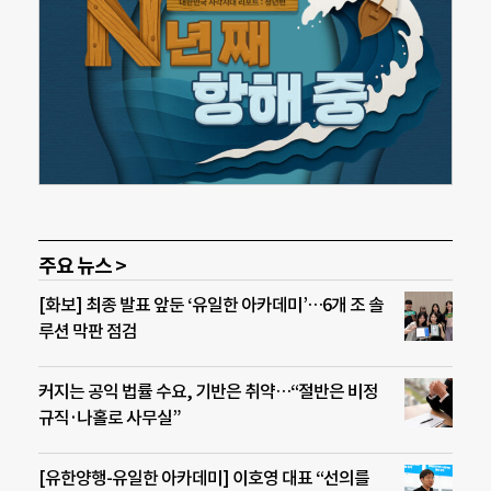
주요 뉴스 >
[화보] 최종 발표 앞둔 ‘유일한 아카데미’…6개 조 솔
루션 막판 점검
커지는 공익 법률 수요, 기반은 취약…“절반은 비정
규직·나홀로 사무실”
[유한양행-유일한 아카데미] 이호영 대표 “선의를