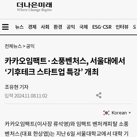
뉴스
경제
사회
환경
공익
국제
ESG·CSR
인터뷰
오
전체뉴스
>
공익
카카오임팩트·소풍벤처스, 서울대에서
‘기후테크 스타트업 특강’ 개최
조유현 기자
입력 2024.11.08.
11:02
Korean
▼
카카오임팩트(이사장 류석영)와 임팩트 벤처캐피탈 소풍
벤처스(대표 한상엽)는 지난 6일 서울대학교에서 대학 기