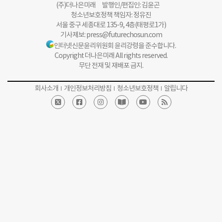
(주)더나은미래 발행인/편집인: 김윤곤
청소년보호정책 책임자: 정유진
서울 중구 세종대로 135-9, 4층(태평로1가)
기사제보:
press@futurechosun.com
인터넷신문윤리위원회 윤리강령을 준수합니다.
Copyright 더나은미래 All rights reserved.
무단 전재 및 재배포 금지.
회사소개
개인정보처리방침
청소년보호정책
알립니다