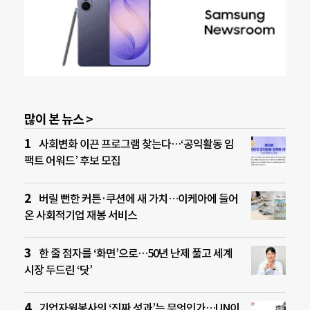
많이 본 뉴스 >
사회변화 이끈 프로그램 찾는다…‘공익활동 임
팩트 어워드’ 후보 모집
버릴 뻔한 커튼·쿠션에 새 가치…이케아에 들어
온 사회적기업 재봉 서비스
한 줄 점자를 ‘화면’으로…50년 난제 풀고 세계
시장 두드린 ‘닷’
기업자원봉사의 ‘진짜 성과’는 무엇인가…UN이