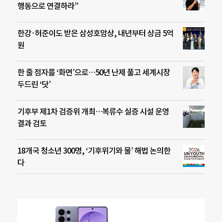
행동으로 연결하라”
한강·허준이도 받은 삼성호암상, 내년부터 상금 5억
원
한 줄 점자를 ‘화면’으로…50년 난제 풀고 세계시장
두드린 ‘닷’
기후부 제1차 검증위 개최…복류수 실증 시설 운영
결과 검토
18개국 청소년 300명, ‘기후위기와 물’ 해법 논의한
다