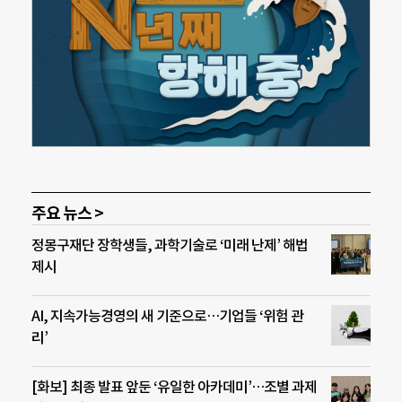
주요 뉴스 >
정몽구재단 장학생들, 과학기술로 ‘미래 난제’ 해법
제시
AI, 지속가능경영의 새 기준으로…기업들 ‘위험 관
리’
[화보] 최종 발표 앞둔 ‘유일한 아카데미’…조별 과제