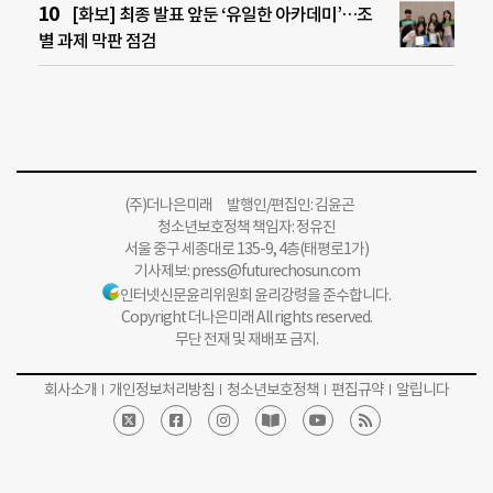
[화보] 최종 발표 앞둔 ‘유일한 아카데미’…조
별 과제 막판 점검
(주)더나은미래 발행인/편집인: 김윤곤
청소년보호정책 책임자: 정유진
서울 중구 세종대로 135-9, 4층(태평로1가)
기사제보:
press@futurechosun.com
인터넷신문윤리위원회 윤리강령을 준수합니다.
Copyright 더나은미래 All rights reserved.
무단 전재 및 재배포 금지.
회사소개
개인정보처리방침
청소년보호정책
편집규약
알립니다