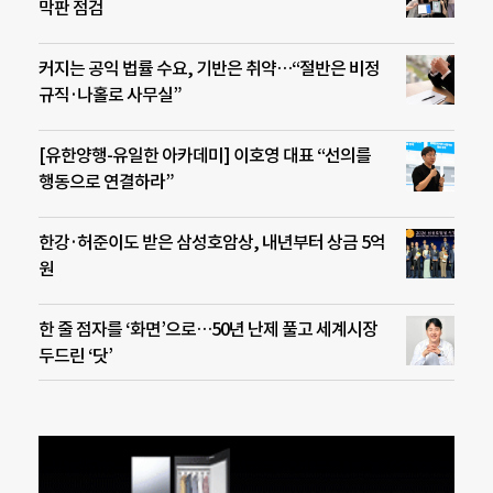
막판 점검
커지는 공익 법률 수요, 기반은 취약…“절반은 비정
규직·나홀로 사무실”
[유한양행-유일한 아카데미] 이호영 대표 “선의를
행동으로 연결하라”
한강·허준이도 받은 삼성호암상, 내년부터 상금 5억
원
한 줄 점자를 ‘화면’으로…50년 난제 풀고 세계시장
두드린 ‘닷’