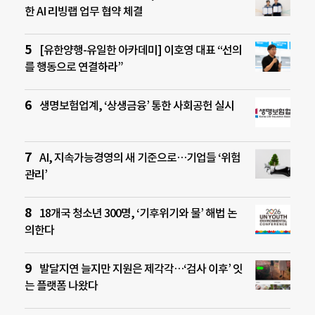
한 AI 리빙랩 업무 협약 체결
[유한양행-유일한 아카데미] 이호영 대표 “선의
를 행동으로 연결하라”
생명보험업계, ‘상생금융’ 통한 사회공헌 실시
AI, 지속가능경영의 새 기준으로…기업들 ‘위험
관리’
18개국 청소년 300명, ‘기후위기와 물’ 해법 논
의한다
발달지연 늘지만 지원은 제각각…‘검사 이후’ 잇
는 플랫폼 나왔다