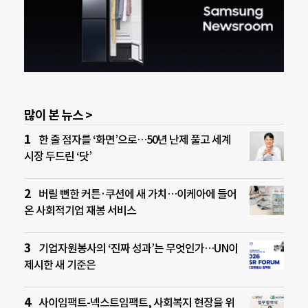
많이 본 뉴스 >
한 줄 점자를 ‘화면’으로…50년 난제 풀고 세계
시장 두드린 ‘닷’
버릴 뻔한 커튼·쿠션에 새 가치…이케아에 들어
온 사회적기업 재봉 서비스
기업자원봉사의 ‘진짜 성과’는 무엇인가…UN이
제시한 새 기준은
사이임팩트-넥스트임팩트, 사회복지 현장을 위