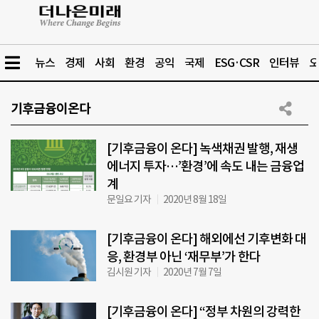
뉴스
경제
사회
환경
공익
국제
ESG·CSR
인터뷰
오
기후금융이온다
[기후금융이 온다] 녹색채권 발행, 재생
에너지 투자…’환경’에 속도 내는 금융업
계
문일요 기자
2020년 8월 18일
[기후금융이 온다] 해외에선 기후변화 대
응, 환경부 아닌 ‘재무부’가 한다
김시원 기자
2020년 7월 7일
[기후금융이 온다] “정부 차원의 강력한