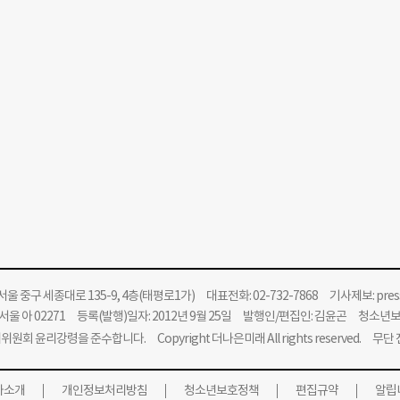
울 중구 세종대로 135-9, 4층(태평로1가) 대표전화: 02-732-7868 기사제보:
pre
울 아 02271 등록(발행)일자: 2012년 9월 25일 발행인/편집인: 김윤곤 청소년
위원회 윤리강령을 준수합니다.
Copyright 더나은미래 All rights reserved. 무
사소개
개인정보처리방침
청소년보호정책
편집규약
알립