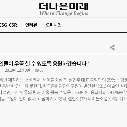
ESG·CSR
인터뷰
오피니언
인들이 우뚝 설 수 있도록 응원하겠습니다”
자
2018년 12월 3일
09:00
악음반 제작하는 소셜벤처 ‘레이블소설’의 설현주 대표 국악인의 99%는 평생
 음반 한 장 내지 못한다. 한국문화관광연구원이 발간한 ‘2015 예술인 실
따르면, 국악인들의 평균 예술 활동 수입은 1163만원. 응답자의 29.1%는 ‘
동 수입이 전혀 없다’고 답하기도 했다. 설현주(33) 레이블소설(小雪) 대
 국악계에 과감히 도전장을 내밀었다. 지난 6월 국악을 전문으로 다루는 기
작과 공연 기획으로 젊은 국악인들을 지원하고 있다. ◇4개월 만에 국악음반
 비용 외엔 모두 무료 “젊은 국악인들이 마주한 현실은 암울합니다. 단순히
 보존하고 계승하는 역할을 넘어 국악인 스스로 자립해야 합니다. 국악계 