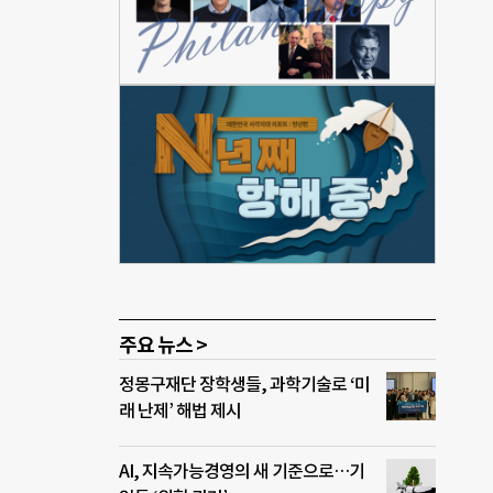
” 설
뒤,
년간
중에게
즘에는
국
 노
 설립
 “매
주요 뉴스 >
정몽구재단 장학생들, 과학기술로 ‘미
래 난제’ 해법 제시
AI, 지속가능경영의 새 기준으로…기