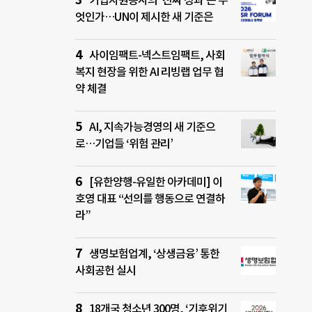
기업자원봉사의 ‘진짜 성과’는 무
엇인가…UN이 제시한 새 기준은
사이임팩트-넥스트임팩트, 사회
복지 현장을 위한 AI 리빙랩 업무 협
약 체결
AI, 지속가능경영의 새 기준으
로…기업들 ‘위험 관리’
[유한양행-유일한 아카데미] 이
호영 대표 “선의를 행동으로 연결하
라”
생명보험업계, ‘상생금융’ 통한
사회공헌 실시
18개국 청소년 300명, ‘기후위기