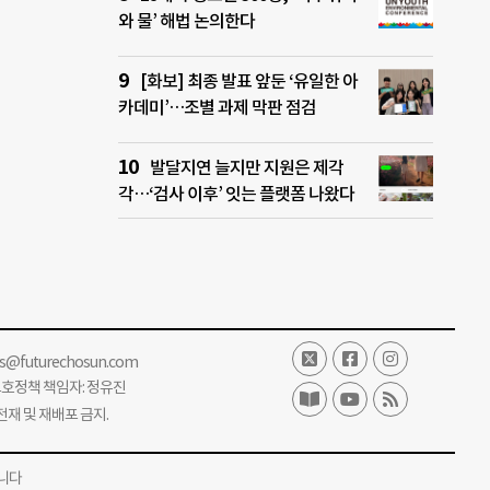
와 물’ 해법 논의한다
[화보] 최종 발표 앞둔 ‘유일한 아
카데미’…조별 과제 막판 점검
발달지연 늘지만 지원은 제각
각…‘검사 이후’ 잇는 플랫폼 나왔다
ss@futurechosun.com
보호정책 책임자: 정유진
단 전재 및 재배포 금지.
니다