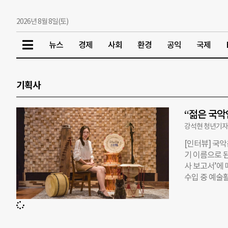
2026년 8월 8일(토)
뉴스
경제
사회
환경
공익
국제
기획사
“젊은 국악
강석현 청년기
[인터뷰] 국
기 이름으로 된
사 보고서’에 
수입 중 예술활
‘돈 안 되는’
설립, 음반 제
장…제작·녹음
리 전통음악을