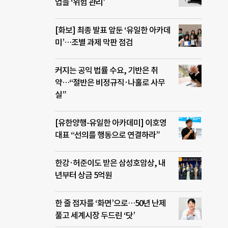
업들 ‘위험 관리’
[화보] 최종 발표 앞둔 ‘유일한 아카데
미’…조별 과제 막판 점검
커지는 공익 법률 수요, 기반은 취
약…“절반은 비정규직·나홀로 사무
실”
[유한양행-유일한 아카데미] 이호영
대표 “선의를 행동으로 연결하라”
한강·허준이도 받은 삼성호암상, 내
년부터 상금 5억원
한 줄 점자를 ‘화면’으로…50년 난제
풀고 세계시장 두드린 ‘닷’