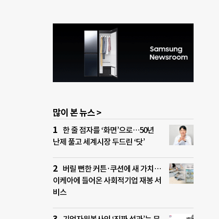
많이 본 뉴스 >
한 줄 점자를 ‘화면’으로…50년
난제 풀고 세계시장 두드린 ‘닷’
버릴 뻔한 커튼·쿠션에 새 가치…
이케아에 들어온 사회적기업 재봉 서
비스