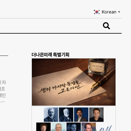
Korean
▼
Korean
▼
더나은미래 특별기획
 자
태조
개인
표는
획사를
 22
 우
내부