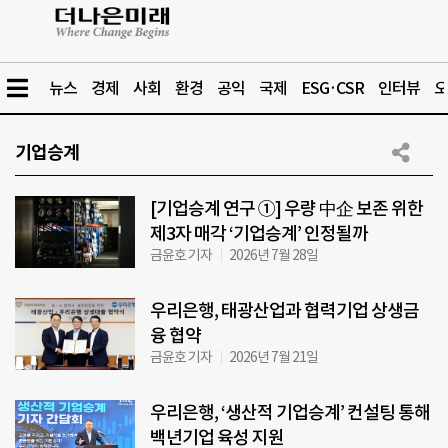
뉴스
경제
사회
환경
공익
국제
ESG·CSR
인터뷰
오
기업승계
[기업승계 연구 ①] 우량 中企 보존 위한
제3자 매각 ‘기업승계’ 인정될까
금윤호 기자
2026년 7월 28일
우리은행, 태광산업과 협력기업 상생금
융 협약
금윤호 기자
2026년 7월 21일
우리은행, ‘생산적 기업승계’ 컨설팅 통해
백년기업 육성 지원