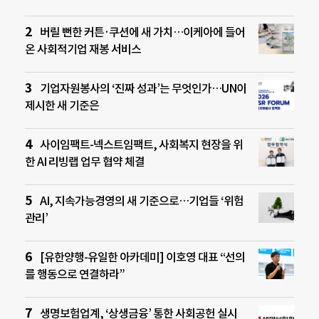
버릴 뻔한 커튼·쿠션에 새 가치…이케아에 들어
온 사회적기업 재봉 서비스
기업자원봉사의 ‘진짜 성과’는 무엇인가…UN이
제시한 새 기준은
사이임팩트-넥스트임팩트, 사회복지 현장을 위
한 AI 리빙랩 업무 협약 체결
AI, 지속가능경영의 새 기준으로…기업들 ‘위험
관리’
[유한양행-유일한 아카데미] 이호영 대표 “선의
를 행동으로 연결하라”
생명보험업계, ‘상생금융’ 통한 사회공헌 실시