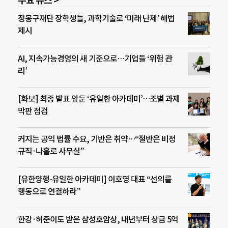
주요 뉴스 >
정몽구재단 장학생들, 과학기술로 ‘미래 난제’ 해법
제시
AI, 지속가능경영의 새 기준으로…기업들 ‘위험 관
리’
[화보] 최종 발표 앞둔 ‘유일한 아카데미’…조별 과제
막판 점검
커지는 공익 법률 수요, 기반은 취약…“절반은 비정
규직·나홀로 사무실”
[유한양행-유일한 아카데미] 이호영 대표 “선의를
행동으로 연결하라”
한강·허준이도 받은 삼성호암상, 내년부터 상금 5억