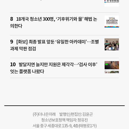
18개국 청소년 300명, ‘기후위기와 물’ 해법 논
의한다
[화보] 최종 발표 앞둔 ‘유일한 아카데미’…조별
과제 막판 점검
발달지연 늘지만 지원은 제각각…‘검사 이후’
잇는 플랫폼 나왔다
(주)더나은미래 발행인/편집인: 김윤곤
청소년보호정책 책임자: 정유진
서울 중구 세종대로 135-9, 4층(태평로1가)