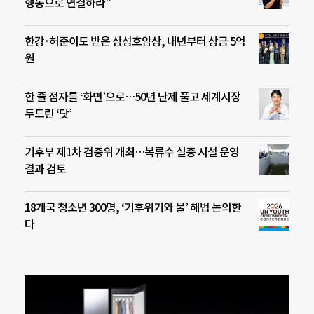
행동으로 연결하라”
한강·허준이도 받은 삼성호암상, 내년부터 상금 5억
원
한 줄 점자를 ‘화면’으로…50년 난제 풀고 세계시장
두드린 ‘닷’
기후부 제1차 검증위 개최…복류수 실증 시설 운영
결과 검토
18개국 청소년 300명, ‘기후위기와 물’ 해법 논의한
다