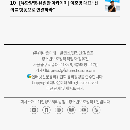
[유한양행-유일한 아카데미] 이호영 대표 “선
의를 행동으로 연결하라”
(주)더나은미래 발행인/편집인: 김윤곤
청소년보호정책 책임자: 정유진
서울 중구 세종대로 135-9, 4층(태평로1가)
기사제보:
press@futurechosun.com
인터넷신문윤리위원회 윤리강령을 준수합니다.
Copyright 더나은미래 All rights reserved.
무단 전재 및 재배포 금지.
회사소개
개인정보처리방침
청소년보호정책
알립니다