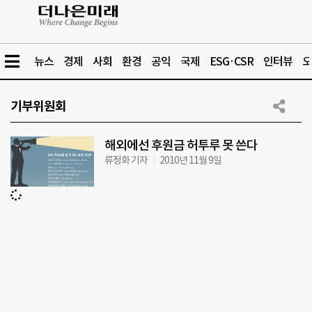
뉴스
경제
사회
환경
공익
국제
ESG·CSR
인터뷰
오
기부위원회
해외에선 후원금 허투루 못 쓴다
류정화 기자
2010년 11월 9일