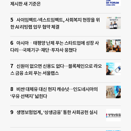
제시한 새 기준은
사이임팩트-넥스트임팩트, 사회복지 현장을 위
한 AI 리빙랩 업무 협약 체결
아시아ㆍ태평양 난제 푸는 스타트업에 성장 사
다리…국제기구·재단·투자사 뭉쳤다
신원이 없으면 신용도 없다…블록체인으로 라오
스 금융 소외 푸는 서울랩스
비싼 대체유 대신 현지 캐슈넛…인도네시아의
‘우유 선택지’ 넓힌다
생명보험업계, ‘상생금융’ 통한 사회공헌 실시