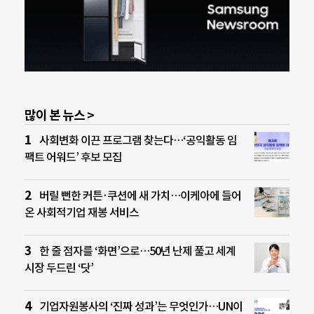
많이 본 뉴스 >
사회변화 이끈 프로그램 찾는다…‘공익활동 임
팩트 어워드’ 후보 모집
버릴 뻔한 커튼·쿠션에 새 가치…이케아에 들어
온 사회적기업 재봉 서비스
한 줄 점자를 ‘화면’으로…50년 난제 풀고 세계
시장 두드린 ‘닷’
기업자원봉사의 ‘진짜 성과’는 무엇인가…UN이