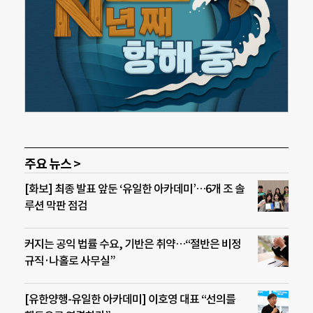
주요 뉴스 >
[화보] 최종 발표 앞둔 ‘유일한 아카데미’…6개 조 솔
루션 막판 점검
커지는 공익 법률 수요, 기반은 취약…“절반은 비정
규직·나홀로 사무실”
[유한양행-유일한 아카데미] 이호영 대표 “선의를