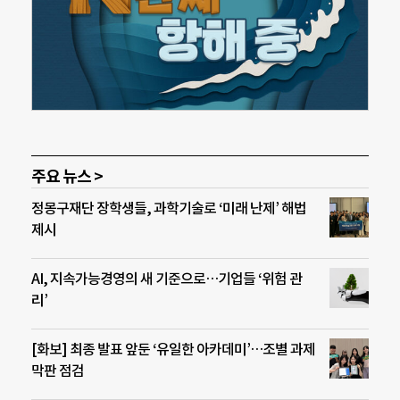
주요 뉴스 >
정몽구재단 장학생들, 과학기술로 ‘미래 난제’ 해법
제시
AI, 지속가능경영의 새 기준으로…기업들 ‘위험 관
리’
[화보] 최종 발표 앞둔 ‘유일한 아카데미’…조별 과제
막판 점검