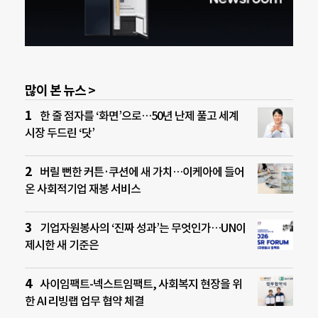
많이 본 뉴스 >
한 줄 점자를 ‘화면’으로…50년 난제 풀고 세계
시장 두드린 ‘닷’
버릴 뻔한 커튼·쿠션에 새 가치…이케아에 들어
온 사회적기업 재봉 서비스
기업자원봉사의 ‘진짜 성과’는 무엇인가…UN이
제시한 새 기준은
사이임팩트-넥스트임팩트, 사회복지 현장을 위
한 AI 리빙랩 업무 협약 체결