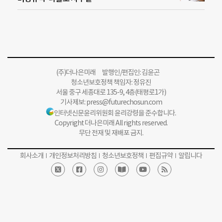
(주)더나은미래 발행인/편집인: 김윤곤
청소년보호정책 책임자: 정유진
서울 중구 세종대로 135-9, 4층(태평로1가)
기사제보:
press@futurechosun.com
인터넷신문윤리위원회 윤리강령을 준수합니다.
Copyright 더나은미래 All rights reserved.
무단 전재 및 재배포 금지.
회사소개
개인정보처리방침
청소년보호정책
편집규약
알립니다