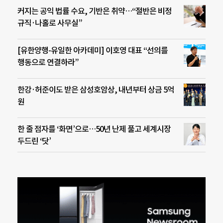
커지는 공익 법률 수요, 기반은 취약…“절반은 비정
규직·나홀로 사무실”
[유한양행-유일한 아카데미] 이호영 대표 “선의를
행동으로 연결하라”
한강·허준이도 받은 삼성호암상, 내년부터 상금 5억
원
한 줄 점자를 ‘화면’으로…50년 난제 풀고 세계시장
두드린 ‘닷’