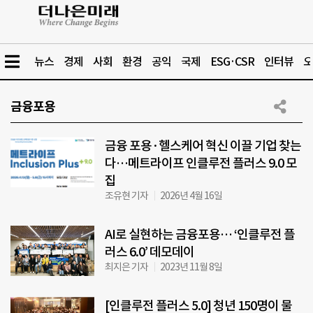
뉴스
경제
사회
환경
공익
국제
ESG·CSR
인터뷰
오
금융포용
금융 포용·헬스케어 혁신 이끌 기업 찾는
다…메트라이프 인클루전 플러스 9.0 모
집
조유현 기자
2026년 4월 16일
AI로 실현하는 금융포용… ‘인클루전 플
러스 6.0’ 데모데이
최지은 기자
2023년 11월 8일
[인클루전 플러스 5.0] 청년 150명이 물