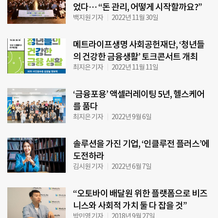
었다… “돈 관리, 어떻게 시작할까요?”
백지원 기자
2022년 11월 30일
메트라이프생명 사회공헌재단, ‘청년들
의 건강한 금융생활’ 토크콘서트 개최
최지은 기자
2022년 11월 11일
‘금융포용’ 액셀러레이팅 5년, 헬스케어
를 품다
최지은 기자
2022년 9월 6일
솔루션을 가진 기업, ‘인클루전 플러스’에
도전하라
김시원 기자
2022년 6월 7일
“오토바이 배달원 위한 플랫폼으로 비즈
니스와 사회적 가치 둘 다 잡을 것”
박민영 기자
2018년 9월 27일