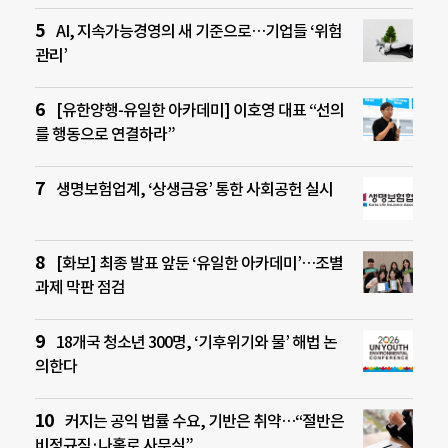
AI, 지속가능경영의 새 기준으로…기업들 ‘위험
관리’
[유한양행-유일한 아카데미] 이호영 대표 “선의
를 행동으로 연결하라”
생명보험업계, ‘상생금융’ 통한 사회공헌 실시
[화보] 최종 발표 앞둔 ‘유일한 아카데미’…조별
과제 막판 점검
18개국 청소년 300명, ‘기후위기와 물’ 해법 논
의한다
커지는 공익 법률 수요, 기반은 취약…“절반은
비정규직·나홀로 사무실”