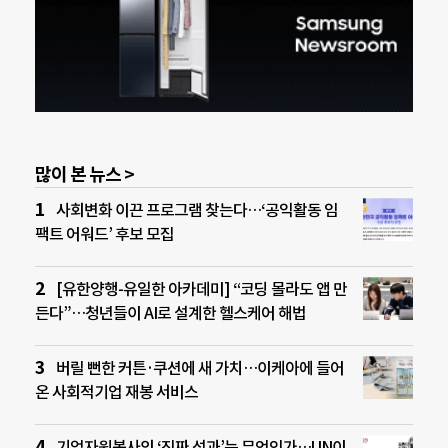
많이 본 뉴스 >
사회변화 이끈 프로그램 찾는다…‘공익활동 임
팩트 어워드’ 후보 모집
[유한양행-유일한 아카데미] “코딩 몰라도 앱 만
든다”…청년들이 AI로 설계한 헬스케어 해법
버릴 뻔한 커튼·쿠션에 새 가치…이케아에 들어
온 사회적기업 재봉 서비스
기업자원봉사의 ‘진짜 성과’는 무엇인가…UN이