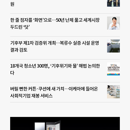
원
한 줄 점자를 ‘화면’으로…50년 난제 풀고 세계시장
두드린 ‘닷’
기후부 제1차 검증위 개최…복류수 실증 시설 운영
결과 검토
18개국 청소년 300명, ‘기후위기와 물’ 해법 논의한
다
버릴 뻔한 커튼·쿠션에 새 가치…이케아에 들어온
사회적기업 재봉 서비스