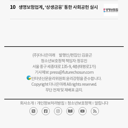
생명보험업계, ‘상생금융’ 통한 사회공헌 실시
(주)더나은미래 발행인/편집인: 김윤곤
청소년보호정책 책임자: 정유진
서울 중구 세종대로 135-9, 4층(태평로1가)
기사제보:
press@futurechosun.com
인터넷신문윤리위원회 윤리강령을 준수합니다.
Copyright 더나은미래 All rights reserved.
무단 전재 및 재배포 금지.
회사소개
개인정보처리방침
청소년보호정책
알립니다