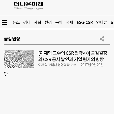
뉴스
경제
사회
환경
공익
국제
ESG·CSR
인터뷰
오
금감원장
[이재혁 교수의 CSR 전략-⑦] 금감원장
의 CSR 공시 발언과 기업 평가의 향방
이재혁 고려대 경영학과 교수
2017년 9월 29일