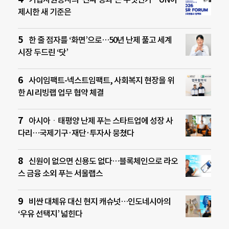
제시한 새 기준은
한 줄 점자를 ‘화면’으로…50년 난제 풀고 세계
시장 두드린 ‘닷’
사이임팩트-넥스트임팩트, 사회복지 현장을 위
한 AI 리빙랩 업무 협약 체결
아시아ㆍ태평양 난제 푸는 스타트업에 성장 사
다리…국제기구·재단·투자사 뭉쳤다
신원이 없으면 신용도 없다…블록체인으로 라오
스 금융 소외 푸는 서울랩스
비싼 대체유 대신 현지 캐슈넛…인도네시아의
‘우유 선택지’ 넓힌다