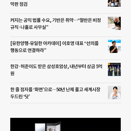
막판 점검
커지는 공익 법률 수요, 기반은 취약…“절반은 비정
규직·나홀로 사무실”
[유한양행-유일한 아카데미] 이호영 대표 “선의를
행동으로 연결하라”
한강·허준이도 받은 삼성호암상, 내년부터 상금 5억
원
한 줄 점자를 ‘화면’으로…50년 난제 풀고 세계시장
두드린 ‘닷’