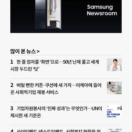
많이 본 뉴스 >
한 줄 점자를 ‘화면’으로…50년 난제 풀고 세계
시장 두드린 ‘닷’
버릴 뻔한 커튼·쿠션에 새 가치…이케아에 들어
온 사회적기업 재봉 서비스
기업자원봉사의 ‘진짜 성과’는 무엇인가…UN이
제시한 새 기준은
사이임팩트-넥스트임팩트, 사회복지 현장을 위