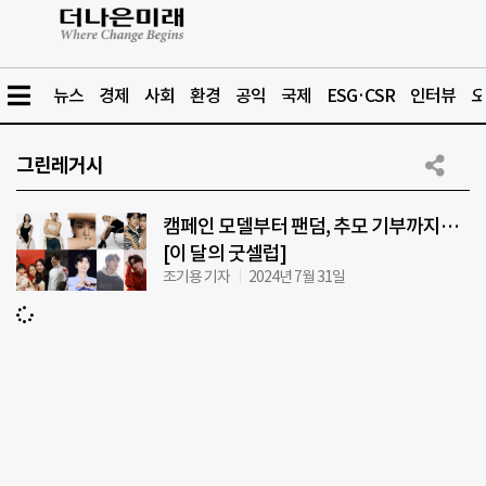
뉴스
경제
사회
환경
공익
국제
ESG·CSR
인터뷰
오
그린레거시
캠페인 모델부터 팬덤, 추모 기부까지…
[이 달의 굿셀럽]
조기용 기자
2024년 7월 31일