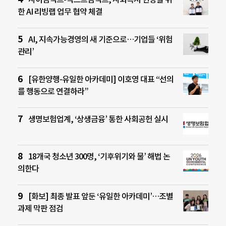
한 AI 리빙랩 업무 협약 체결
AI, 지속가능경영의 새 기준으로…기업들 ‘위험
관리’
[유한양행-유일한 아카데미] 이호영 대표 “선의
를 행동으로 연결하라”
생명보험업계, ‘상생금융’ 통한 사회공헌 실시
18개국 청소년 300명, ‘기후위기와 물’ 해법 논
의한다
[화보] 최종 발표 앞둔 ‘유일한 아카데미’…조별
과제 막판 점검