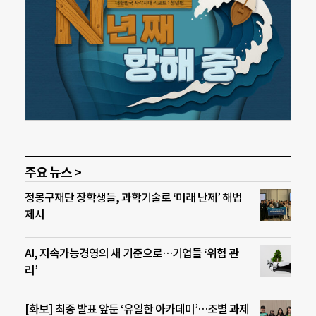
주요 뉴스 >
정몽구재단 장학생들, 과학기술로 ‘미래 난제’ 해법
제시
AI, 지속가능경영의 새 기준으로…기업들 ‘위험 관
리’
[화보] 최종 발표 앞둔 ‘유일한 아카데미’…조별 과제