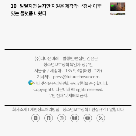
발달지연 늘지만 지원은 제각각…‘검사 이후’
잇는 플랫폼 나왔다
(주)더나은미래 발행인/편집인: 김윤곤
청소년보호정책 책임자: 정유진
서울 중구 세종대로 135-9, 4층(태평로1가)
기사제보:
press@futurechosun.com
인터넷신문윤리위원회 윤리강령을 준수합니다.
Copyright 더나은미래 All rights reserved.
무단 전재 및 재배포 금지.
회사소개
개인정보처리방침
청소년보호정책
편집규약
알립니다