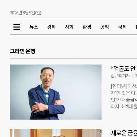
2026년 8월 9일(일)
뉴스
경제
사회
환경
공익
국제
그라민 은행
“얼굴도 안
김규리 기자
2
[인터뷰] 이
자’인 것은 아
번호·대출금액
이자 소액대출은
출액은 40억원
다. 지난달 2
거슬러 올렸다.
새로운 금융
고를 나온 동