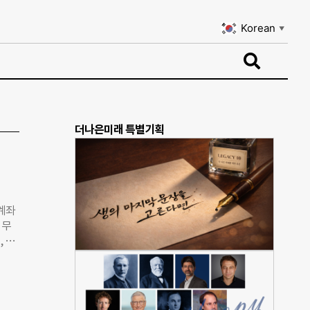
Korean
▼
Korean
▼
더나은미래 특별기획
·계좌
 무
, 대
 대표
으로
도 상
금’