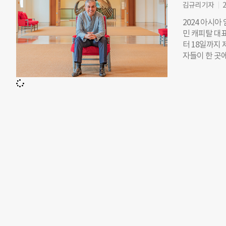
개념을 배우고서
김규리 기자
2
회’에 대한 
2024 아시아 
운영 방식을 접
민 캐피탈 대표
중앙신용협동조
터 18일까지 
신협에서 배운 
자들이 한 곳
가려 했지만 
년부터 개최한 
‘그라민 은행(
기관 등 투자
이크로크레딧을
망을 토론하는
신협은 소액대
번 포럼에 참
3000만원과
자 주 18년 
지만, 2012년
규모 사업 자금
은 빈곤층을 위
낸스의 문을 연
소액금융을 대중
CEO로서 조직
은행 모델을 
며 소비자 및
재직하며 중소
한 경력을 토
2007년 인도