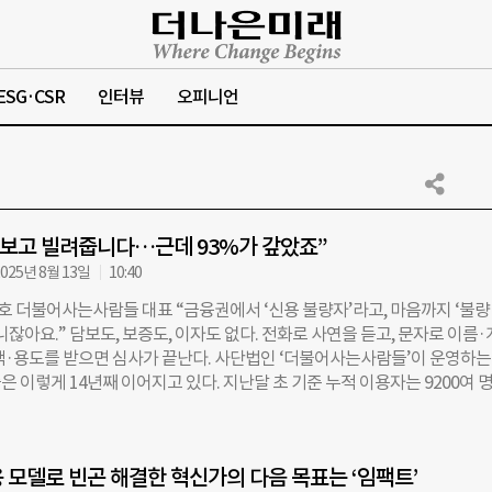
ESG·CSR
인터뷰
오피니언
 보고 빌려줍니다…근데 93%가 갚았죠”
025년 8월 13일
10:40
창호 더불어사는사람들 대표 “금융권에서 ‘신용 불량자’라고, 마음까지 ‘불량
니잖아요.” 담보도, 보증도, 이자도 없다. 전화로 사연을 듣고, 문자로 이름
·용도를 받으면 심사가 끝난다. 사단법인 ‘더불어사는사람들’이 운영하는
 이렇게 14년째 이어지고 있다. 지난달 초 기준 누적 이용자는 9200여 명
을 넘었다. 상환율은 93%에 달한다. 이 금융 모델을 만든 이는 이창호(70)
4일 <더나은미래>와 만난 그는 소외계층 금융에 눈을 돌린 계기를 50년 전
 “1973년, 공고를 막 졸업하고 공장에 취직했죠. 그런데 같은 일을 하는데
 모델로 빈곤 해결한 혁신가의 다음 목표는 ‘임팩트’
료 월급이 더 많더군요.” 수년 뒤 방송통신대 경영학과에서 ‘동일노동 동일임