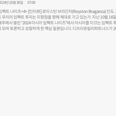
야 그때의 감정을 ‘불공정’이라 부를 수 있었다. 이 경험은 ‘함께 잘 사는 
024년 10월 30일
07:00
문제의식을 키웠다. 공장 신용협동조합에서 조합원으로 활동하며 신협의 철
임팩트 나이츠<4> [인터뷰] 로이스턴 브라간자(Royston Braganza) 인도
했고, 지역 주민이 서로 돕는 ‘협동 정신’의 힘을 목격했다. 1985년에는 
 우리의 임팩트 투자는 지향점을 향해 제대로 가고 있는가. 지난 10월 16
합 감사로 임명됐다. 그때부터 “더불어 사는 것”은 그의 평생 철학이 됐다
제주에서 열린 ‘2024 아시아 임팩트 나이츠’에서 아시아를 이끄는 임팩트 
협동 정신, 한국판 ‘그라민 은행’으로 2007년 말 명예퇴직 뒤, 다시 신협에
에 모여 토론하고 성찰하게 한 핵심 질문입니다. 디쓰리쥬빌리파트너스가 20
‘나이’가 걸림돌이었다. 그 무렵 2006년 노벨평화상을 받은 무함마드 유누
‘아시아 임팩트 나이츠’는 임팩트 투자 기관, 자산가, 패밀리 오피스, 재단,
Grameen Bank)’을 떠올렸다. 보건복지부 ‘자활공동체 창업지원사업’으로
자뿐만 아니라 기업가도 함께 모여 임팩트 투자의 글로벌 트렌드를 짚고, 향
 배우며 “내가 꿈꾸던 신협을 만들어야겠다”는 결심을 굳혔다. “규모가 
 대표적인 임팩트 투자 포럼입니다. 미디어 파트너로 협력한 ‘더나은미래’
출이 어렵고, 신용불량자 등 금융 사각지대는 방치되고 있었죠.” 2011년 
여한 주요 연사 인터뷰를 비롯해 현장의 핵심 장면을 기사로 연재합니다. /
 기부금을 모아 ‘한국판 그라민 은행’을 세웠다. 초창기에는 대출 신청자를 
전 노벨 평화상의 주인공은 방글라데시의 한 ‘은행’이었다. 경제적 취약계층에
을 무담보로 빌려줘 ‘빈민의 은행’이라고 불리었던 ‘그라민 은행’이다. 이
한 소액 금융을 ‘마이크로파이낸스(Microfinance)’라 부른다. 마이크로
 사람이 그라민 은행의 설립자인 무함마드 유누스(Muhammad Yunus)라
화한 사람은 따로 있다. 바로 2007년 인도에서 ‘그라민 캐피탈’을 만들
을 이끈 로이스턴 브라간자(Royston Braganza)다. 그라민 캐피탈은 그
인도로 가져온 금융 자문사다. 로이스턴은 인도 씨티은행에서 8년 넘게 근
 기업 금융 업무를 담당하고, 유럽 최대 금융기업인 HSBC에서 수석 부사장
기업(SME) 사업을 총괄하는 등 글로벌 금융사에서 경험을 쌓았다. 그는 
대로 ‘그라민 캐피탈’에서 마이크로파이낸스를 ‘대중화’하는 방법을 고심했
에는 하루 2달러 이하로 생계를