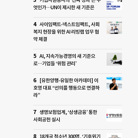
기업자원봉사의 ‘진짜 성과’는 무
엇인가…UN이 제시한 새 기준은
사이임팩트-넥스트임팩트, 사회
복지 현장을 위한 AI 리빙랩 업무 협
약 체결
AI, 지속가능경영의 새 기준으
로…기업들 ‘위험 관리’
[유한양행-유일한 아카데미] 이
호영 대표 “선의를 행동으로 연결하
라”
생명보험업계, ‘상생금융’ 통한
사회공헌 실시
18개국 청소년 300명, ‘기후위기