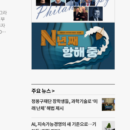
사
학과
 그라
최연소
일부
. ◇
투자
 들어
16
스의
 금융
 마
후 전
커진
는 이
사재
편집
만났
 소
와 같
파이
면,
어
주요 뉴스 >
라민
정몽구재단 장학생들, 과학기술로 ‘미
무하
래 난제’ 해법 제시
으로
이러
다.
AI, 지속가능경영의 새 기준으로…기