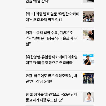
업들 ‘위험 관리’
[화보] 최종 발표 앞둔 ‘유일한 아카데
미’…조별 과제 막판 점검
커지는 공익 법률 수요, 기반은 취
약…“절반은 비정규직·나홀로 사무
실”
[유한양행-유일한 아카데미] 이호영
대표 “선의를 행동으로 연결하라”
한강·허준이도 받은 삼성호암상, 내
년부터 상금 5억원
한 줄 점자를 ‘화면’으로…50년 난제
풀고 세계시장 두드린 ‘닷’