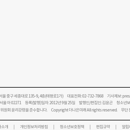
울 중구 세종대로 135-9, 4층(태평로1가) 대표전화: 02-732-7868 기사제보:
pre
울 아 02271 등록(발행)일자: 2012년 9월 25일 발행인/편집인: 김윤곤 청소년
위원회 윤리강령을 준수합니다.
Copyright 더나은미래 All rights reserved. 무
사소개
개인정보처리방침
청소년보호정책
편집규약
알립