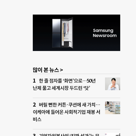
많이 본 뉴스 >
한 줄 점자를 ‘화면’으로…50년
난제 풀고 세계시장 두드린 ‘닷’
버릴 뻔한 커튼·쿠션에 새 가치…
이케아에 들어온 사회적기업 재봉 서
비스