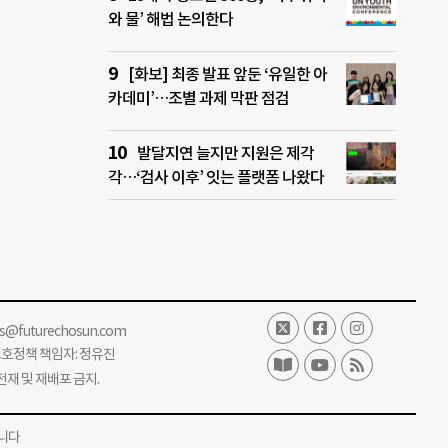
와 물’ 해법 논의한다
[화보] 최종 발표 앞둔 ‘유일한 아
카데미’…조별 과제 막판 점검
발달지연 늘지만 지원은 제각
각…‘검사 이후’ 잇는 플랫폼 나왔다
ss@futurechosun.com
보호정책 책임자: 정유진
단 전재 및 재배포 금지.
니다