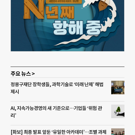
주요 뉴스 >
정몽구재단 장학생들, 과학기술로 ‘미래 난제’ 해법
제시
AI, 지속가능경영의 새 기준으로…기업들 ‘위험 관
리’
[화보] 최종 발표 앞둔 ‘유일한 아카데미’…조별 과제