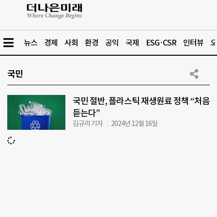
뉴스
경제
사회
환경
공익
국제
ESG·CSR
인터뷰
오
국민
국민 절반, 플라스틱 재생원료 정책 “처음
듣는다”
김규리 기자
2024년 12월 16일