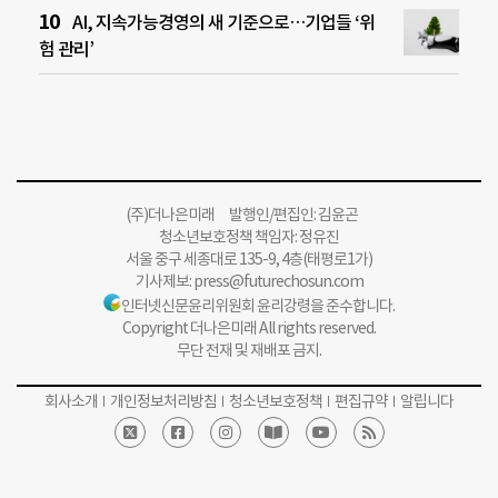
AI, 지속가능경영의 새 기준으로…기업들 ‘위
험 관리’
(주)더나은미래 발행인/편집인: 김윤곤
청소년보호정책 책임자: 정유진
서울 중구 세종대로 135-9, 4층(태평로1가)
기사제보:
press@futurechosun.com
인터넷신문윤리위원회 윤리강령을 준수합니다.
Copyright 더나은미래 All rights reserved.
무단 전재 및 재배포 금지.
회사소개
개인정보처리방침
청소년보호정책
편집규약
알립니다