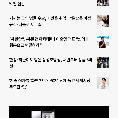
막판 점검
커지는 공익 법률 수요, 기반은 취약…“절반은 비정
규직·나홀로 사무실”
[유한양행-유일한 아카데미] 이호영 대표 “선의를
행동으로 연결하라”
한강·허준이도 받은 삼성호암상, 내년부터 상금 5억
원
한 줄 점자를 ‘화면’으로…50년 난제 풀고 세계시장
두드린 ‘닷’