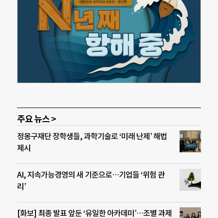
주요 뉴스 >
정몽구재단 장학생들, 과학기술로 ‘미래 난제’ 해법
제시
AI, 지속가능경영의 새 기준으로…기업들 ‘위험 관
리’
[화보] 최종 발표 앞둔 ‘유일한 아카데미’…조별 과제