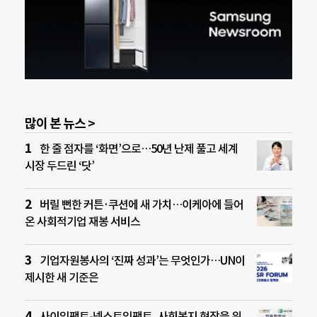
많이 본 뉴스 >
한 줄 점자를 ‘화면’으로…50년 난제 풀고 세계
시장 두드린 ‘닷’
버릴 뻔한 커튼·쿠션에 새 가치…이케아에 들어
온 사회적기업 재봉 서비스
기업자원봉사의 ‘진짜 성과’는 무엇인가…UN이
제시한 새 기준은
사이임팩트-넥스트임팩트, 사회복지 현장을 위