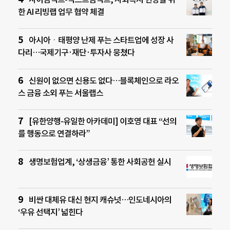
한 AI 리빙랩 업무 협약 체결
아시아ㆍ태평양 난제 푸는 스타트업에 성장 사
다리…국제기구·재단·투자사 뭉쳤다
신원이 없으면 신용도 없다…블록체인으로 라오
스 금융 소외 푸는 서울랩스
[유한양행-유일한 아카데미] 이호영 대표 “선의
를 행동으로 연결하라”
생명보험업계, ‘상생금융’ 통한 사회공헌 실시
비싼 대체유 대신 현지 캐슈넛…인도네시아의
‘우유 선택지’ 넓힌다