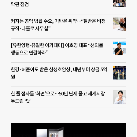
막판 점검
커지는 공익 법률 수요, 기반은 취약…“절반은 비정
규직·나홀로 사무실”
[유한양행-유일한 아카데미] 이호영 대표 “선의를
행동으로 연결하라”
한강·허준이도 받은 삼성호암상, 내년부터 상금 5억
원
한 줄 점자를 ‘화면’으로…50년 난제 풀고 세계시장
두드린 ‘닷’