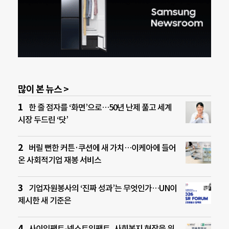
많이 본 뉴스 >
한 줄 점자를 ‘화면’으로…50년 난제 풀고 세계
시장 두드린 ‘닷’
버릴 뻔한 커튼·쿠션에 새 가치…이케아에 들어
온 사회적기업 재봉 서비스
기업자원봉사의 ‘진짜 성과’는 무엇인가…UN이
제시한 새 기준은
사이임팩트-넥스트임팩트, 사회복지 현장을 위