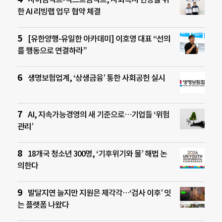
한 AI 리빙랩 업무 협약 체결
[유한양행-유일한 아카데미] 이호영 대표 “선의
를 행동으로 연결하라”
생명보험업계, ‘상생금융’ 통한 사회공헌 실시
AI, 지속가능경영의 새 기준으로…기업들 ‘위험
관리’
18개국 청소년 300명, ‘기후위기와 물’ 해법 논
의한다
발달지연 늘지만 지원은 제각각…‘검사 이후’ 잇
는 플랫폼 나왔다