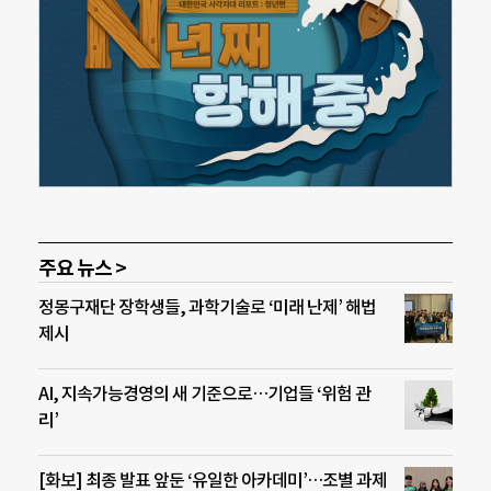
주요 뉴스 >
정몽구재단 장학생들, 과학기술로 ‘미래 난제’ 해법
제시
AI, 지속가능경영의 새 기준으로…기업들 ‘위험 관
리’
[화보] 최종 발표 앞둔 ‘유일한 아카데미’…조별 과제