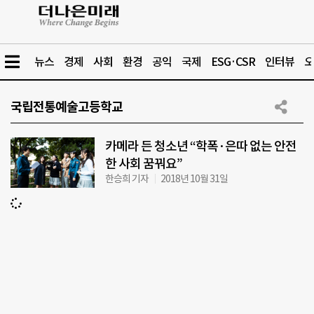
뉴스
경제
사회
환경
공익
국제
ESG·CSR
인터뷰
오
국립전통예술고등학교
카메라 든 청소년 “학폭·은따 없는 안전
한 사회 꿈꿔요”
한승희 기자
2018년 10월 31일