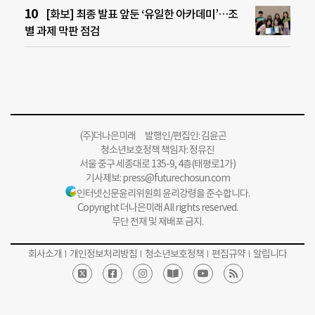
[화보] 최종 발표 앞둔 ‘유일한 아카데미’…조
별 과제 막판 점검
(주)더나은미래 발행인/편집인: 김윤곤
청소년보호정책 책임자: 정유진
서울 중구 세종대로 135-9, 4층(태평로1가)
기사제보:
press@futurechosun.com
인터넷신문윤리위원회 윤리강령을 준수합니다.
Copyright 더나은미래 All rights reserved.
무단 전재 및 재배포 금지.
회사소개
개인정보처리방침
청소년보호정책
편집규약
알립니다