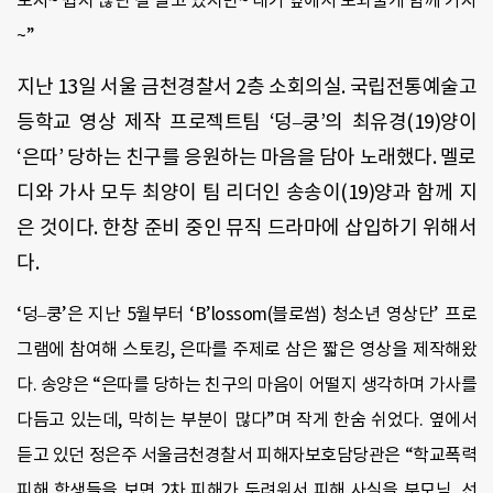
보자
~
쉽지 않단 걸 알고 있지만
~
내가 옆에서 도와줄게 함께 가자
~”
지난
13
일 서울 금천경찰서
2
층 소회의실
.
국립전통예술고
등학교 영상 제작 프로젝트팀
‘
덩
–
쿵
’
의 최유경
(19)
양이
‘
은따
’
당하는 친구를 응원하는 마음을 담아 노래했다
.
멜로
디와 가사 모두 최양이 팀 리더인 송송이
(19)
양과 함께 지
은 것이다
.
한창 준비 중인 뮤직 드라마에 삽입하기 위해서
다
.
‘
덩
–
쿵
’
은 지난
5
월부터
‘B’lossom(
블로썸
)
청소년 영상단
’
프로
그램에 참여해 스토킹
,
은따를 주제로 삼은 짧은 영상을 제작해왔
다
.
송양은 “은따를 당하는 친구의 마음이 어떨지 생각하며 가사를
다듬고 있는데
,
막히는 부분이 많다
”
며 작게 한숨 쉬었다
.
옆에서
듣고 있던 정은주 서울금천경찰서 피해자보호담당관은
“
학교폭력
피해 학생들을 보면
2
차 피해가 두려워서 피해 사실을 부모님
,
선