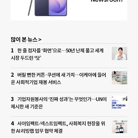
많이 본 뉴스 >
한 줄 점자를 ‘화면’으로…50년 난제 풀고 세계
시장 두드린 ‘닷’
버릴 뻔한 커튼·쿠션에 새 가치…이케아에 들어
온 사회적기업 재봉 서비스
기업자원봉사의 ‘진짜 성과’는 무엇인가…UN이
제시한 새 기준은
사이임팩트-넥스트임팩트, 사회복지 현장을 위
한 AI 리빙랩 업무 협약 체결