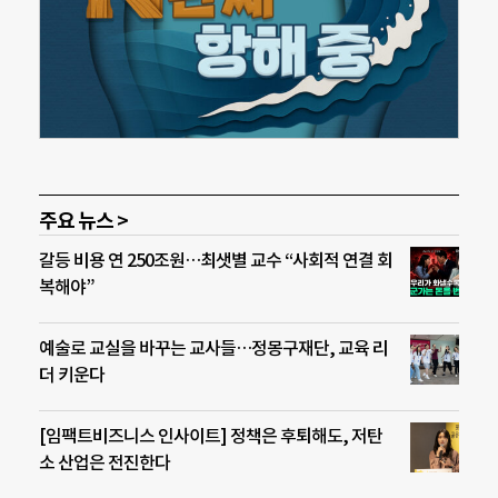
주요 뉴스 >
갈등 비용 연 250조원…최샛별 교수 “사회적 연결 회
복해야”
예술로 교실을 바꾸는 교사들…정몽구재단, 교육 리
더 키운다
[임팩트비즈니스 인사이트] 정책은 후퇴해도, 저탄
소 산업은 전진한다