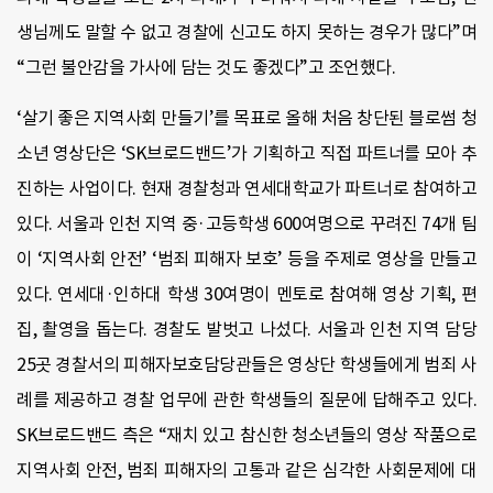
생님께도 말할 수 없고 경찰에 신고도 하지 못하는 경우가 많다
”
며
“그런 불안감을 가사에 담는 것도 좋겠다
”
고 조언했다
.
‘
살기 좋은 지역사회 만들기
’
를 목표로 올해 처음 창단된 블로썸 청
소년 영상단은
‘SK
브로드밴드
’
가 기획하고 직접 파트너를 모아 추
진하는 사업이다
.
현재 경찰청과 연세대학교가 파트너로 참여하고
있다
.
서울과 인천 지역 중·고등학생
600
여명으로 꾸려진
74
개 팀
이
‘
지역사회 안전
’ ‘
범죄 피해자 보호
’
등을 주제로 영상을 만들고
있다
.
연세대·인하대 학생
30
여명이 멘토로 참여해 영상 기획
,
편
집
,
촬영을 돕는다
.
경찰도 발벗고 나섰다
.
서울과 인천 지역 담당
25
곳 경찰서의 피해자보호담당관들은 영상단 학생들에게 범죄 사
례를 제공하고 경찰 업무에 관한 학생들의 질문에 답해주고 있다
.
SK
브로드밴드 측은 “재치 있고 참신한 청소년들의 영상 작품으로
지역사회 안전
,
범죄 피해자의 고통과 같은 심각한 사회문제에 대