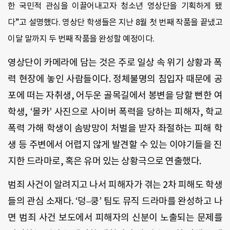
한 국민적 관심을 이끌어내고자 청소년 영상단을 기획하게 됐
다
”
고 설명했다
.
영상단 학생들은 지난
8
월 첫 번째 작품을 끝냈고
이달 말까지 두 번째 작품을 완성할 예정이다
.
영상단이 카메라에 담는 것은 주로 일상 속 위기 상황과 폭
력 현장에 놓인 사람들이다
.
정체불명의 침입자 때문에 공
포에 떠는 자취생
,
어두운 골목길에서 봉변을 당할 뻔한 여
학생
, ‘
몰카
’
사진으로 사이버 폭력을 당하는 피해자
,
학교
폭력 가해 학생이 솜방망이 처벌을 받자 좌절하는 피해 학
생 등 주변에서 어렵지 않게 발견할 수 있는 이야기들을 진
지한 드라마로
,
혹은 유머 있는 상황극으로 연출했다
.
범죄 사건이 알려지고 나서 피해자가 겪는
2
차 피해도 학생
들의 관심 소재다
. ‘
덩
–
쿵
’
팀도 뮤직 드라마를 완성하고 나
면 범죄 사건 보도에서 피해자의 신분이 노출되는 문제를