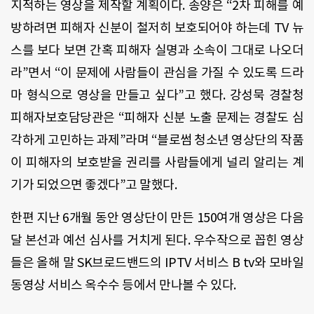
지적하는 영상을 제작할 계획이다
.
송양은 “
2
차 피해를 예
방하려면 피해자 신분이 철저히 보호되어야 하는데
TV
뉴
스를 보다 보면 간혹 피해자 실명과 소속이 그대로 나오더
라
”
면서 “이 문제에 사람들이 관심을 가질 수 있도록 드라
마 형식으로 영상을 만들고 싶다
”
고 했다
.
강성묵 경찰청
피해자보호담당관은 “피해자 신분 노출 문제는 경찰도 심
각하게 고민하는 과제
”
라며 “블로썸 청소년 영상단의 작품
이 피해자의 보호받을 권리를 사람들에게 널리 알리는 계
기가 되었으면 좋겠다
”
고 말했다
.
한편 지난
6
개월 동안 영상단이 만든
150
여개 영상은 다음
달 본선과 예선 심사를 거치게 된다
.
우수작으로 꼽힌 영상
들은 올해 말
SK
브로드밴드의
IPTV
서비스
B tv
와 모바일
동영상 서비스 옥수수 등에서 만나볼 수 있다
.