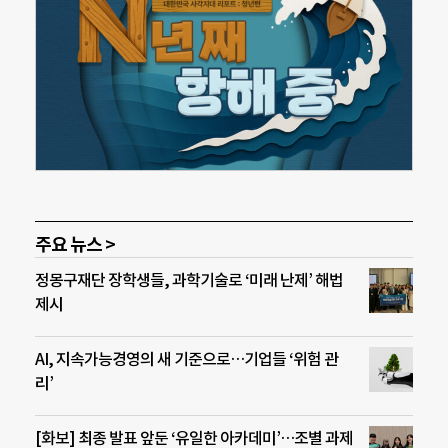
주요 뉴스 >
정몽구재단 장학생들, 과학기술로 ‘미래 난제’ 해법
제시
AI, 지속가능경영의 새 기준으로…기업들 ‘위험 관
리’
[화보] 최종 발표 앞둔 ‘유일한 아카데미’…조별 과제