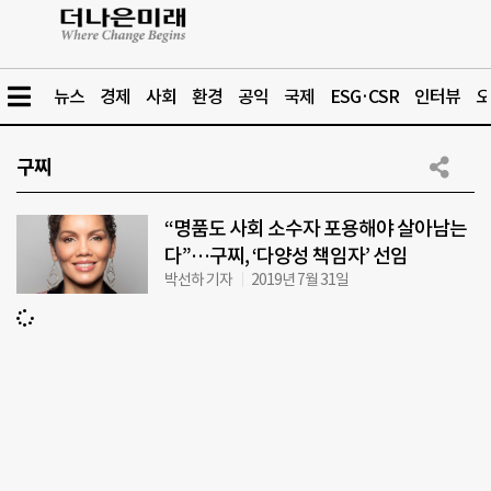
뉴스
경제
사회
환경
공익
국제
ESG·CSR
인터뷰
오
구찌
“명품도 사회 소수자 포용해야 살아남는
다”…구찌, ‘다양성 책임자’ 선임
박선하 기자
2019년 7월 31일