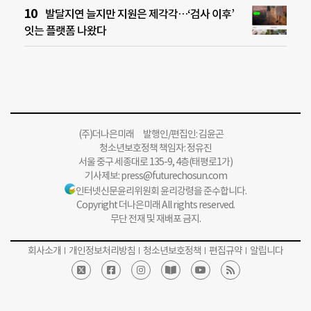
발달지연 늘지만 지원은 제각각…‘검사 이후’
잇는 플랫폼 나왔다
(주)더나은미래 발행인/편집인: 김윤곤
청소년보호정책 책임자: 정유진
서울 중구 세종대로 135-9, 4층(태평로1가)
기사제보:
press@futurechosun.com
인터넷신문윤리위원회 윤리강령을 준수합니다.
Copyright 더나은미래 All rights reserved.
무단 전재 및 재배포 금지.
회사소개
개인정보처리방침
청소년보호정책
편집규약
알립니다