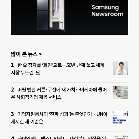
많이 본 뉴스 >
한 줄 점자를 ‘화면’으로…50년 난제 풀고 세계
시장 두드린 ‘닷’
버릴 뻔한 커튼·쿠션에 새 가치…이케아에 들어
온 사회적기업 재봉 서비스
기업자원봉사의 ‘진짜 성과’는 무엇인가…UN이
제시한 새 기준은
사이임팩트-넥스트임팩트, 사회복지 현장을 위