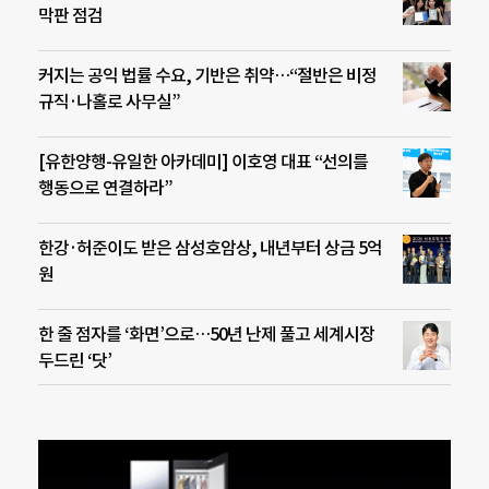
막판 점검
커지는 공익 법률 수요, 기반은 취약…“절반은 비정
규직·나홀로 사무실”
[유한양행-유일한 아카데미] 이호영 대표 “선의를
행동으로 연결하라”
한강·허준이도 받은 삼성호암상, 내년부터 상금 5억
원
한 줄 점자를 ‘화면’으로…50년 난제 풀고 세계시장
두드린 ‘닷’