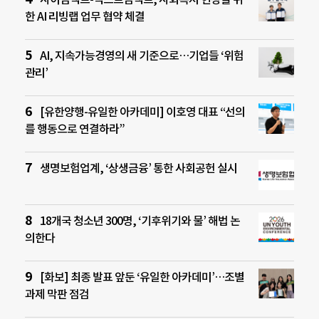
한 AI 리빙랩 업무 협약 체결
AI, 지속가능경영의 새 기준으로…기업들 ‘위험
관리’
[유한양행-유일한 아카데미] 이호영 대표 “선의
를 행동으로 연결하라”
생명보험업계, ‘상생금융’ 통한 사회공헌 실시
18개국 청소년 300명, ‘기후위기와 물’ 해법 논
의한다
[화보] 최종 발표 앞둔 ‘유일한 아카데미’…조별
과제 막판 점검