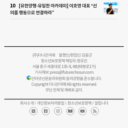
[유한양행-유일한 아카데미] 이호영 대표 “선
의를 행동으로 연결하라”
(주)더나은미래 발행인/편집인: 김윤곤
청소년보호정책 책임자: 정유진
서울 중구 세종대로 135-9, 4층(태평로1가)
기사제보:
press@futurechosun.com
인터넷신문윤리위원회 윤리강령을 준수합니다.
Copyright 더나은미래 All rights reserved.
무단 전재 및 재배포 금지.
회사소개
개인정보처리방침
청소년보호정책
알립니다