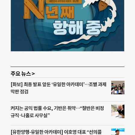
주요 뉴스 >
[화보] 최종 발표 앞둔 ‘유일한 아카데미’…조별 과제
막판 점검
커지는 공익 법률 수요, 기반은 취약…“절반은 비정
규직·나홀로 사무실”
[유한양행-유일한 아카데미] 이호영 대표 “선의를