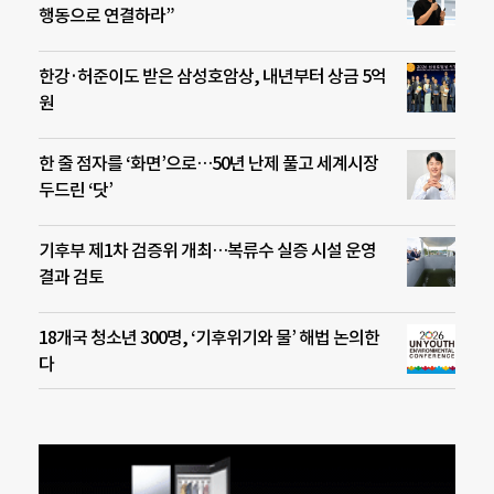
행동으로 연결하라”
한강·허준이도 받은 삼성호암상, 내년부터 상금 5억
원
한 줄 점자를 ‘화면’으로…50년 난제 풀고 세계시장
두드린 ‘닷’
기후부 제1차 검증위 개최…복류수 실증 시설 운영
결과 검토
18개국 청소년 300명, ‘기후위기와 물’ 해법 논의한
다