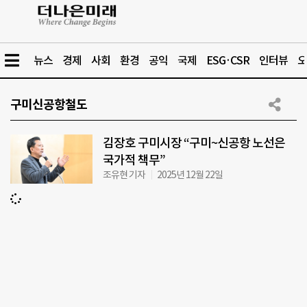
뉴스
경제
사회
환경
공익
국제
ESG·CSR
인터뷰
오
구미신공항철도
김장호 구미시장 “구미~신공항 노선은
국가적 책무”
조유현 기자
2025년 12월 22일