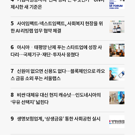
제시한 새 기준은
사이임팩트-넥스트임팩트, 사회복지 현장을 위
한 AI 리빙랩 업무 협약 체결
아시아ㆍ태평양 난제 푸는 스타트업에 성장 사
다리…국제기구·재단·투자사 뭉쳤다
신원이 없으면 신용도 없다…블록체인으로 라오
스 금융 소외 푸는 서울랩스
비싼 대체유 대신 현지 캐슈넛…인도네시아의
‘우유 선택지’ 넓힌다
생명보험업계, ‘상생금융’ 통한 사회공헌 실시