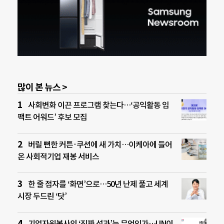
많이 본 뉴스 >
사회변화 이끈 프로그램 찾는다…‘공익활동 임
팩트 어워드’ 후보 모집
버릴 뻔한 커튼·쿠션에 새 가치…이케아에 들어
온 사회적기업 재봉 서비스
한 줄 점자를 ‘화면’으로…50년 난제 풀고 세계
시장 두드린 ‘닷’
기업자원봉사의 ‘진짜 성과’는 무엇인가…UN이